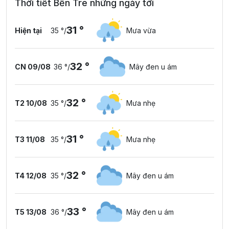
Thời tiết Bến Tre những ngày tới
31 °
Hiện tại
35 °
/
Mưa vừa
32 °
CN 09/08
36 °
/
Mây đen u ám
32 °
T2 10/08
35 °
/
Mưa nhẹ
31 °
T3 11/08
35 °
/
Mưa nhẹ
32 °
T4 12/08
35 °
/
Mây đen u ám
33 °
T5 13/08
36 °
/
Mây đen u ám