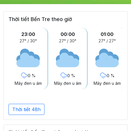
Thời tiết Bến Tre theo giờ
23:00
00:00
01:00
27°
/
30°
27°
/
30°
27°
/
27°
0 %
0 %
0 %
Mây đen u ám
Mây đen u ám
Mây đen u ám
Thời tiết 48h