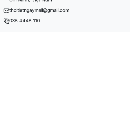
thoitietngaymaii@gmail.com
038 4448 110