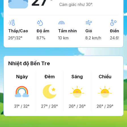
27°
Cảm giác như 30°.
Thấp/Cao
Độ ẩm
Tầm nhìn
Gió
Điểm ng
26°/32°
87%
10 km
8.2 km/h
24.65°
Nhiệt độ Bến Tre
Ngày
Đêm
Sáng
Chiều
31°
/
32°
27°
/
26°
26°
/
26°
26°
/
29°