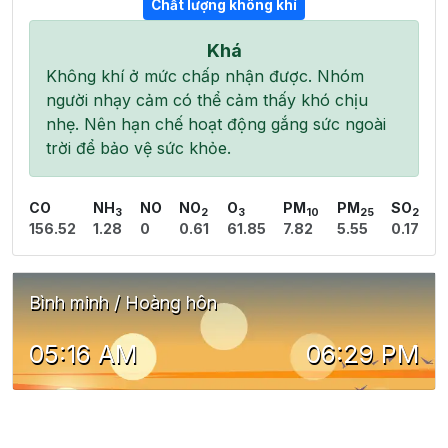
Chất lượng không khí
Khá
Không khí ở mức chấp nhận được. Nhóm
người nhạy cảm có thể cảm thấy khó chịu
nhẹ. Nên hạn chế hoạt động gắng sức ngoài
trời để bảo vệ sức khỏe.
CO
NH
NO
NO
O
PM
PM
SO
3
2
3
10
25
2
156.52
1.28
0
0.61
61.85
7.82
5.55
0.17
Bình minh / Hoàng hôn
05:16 AM
06:29 PM