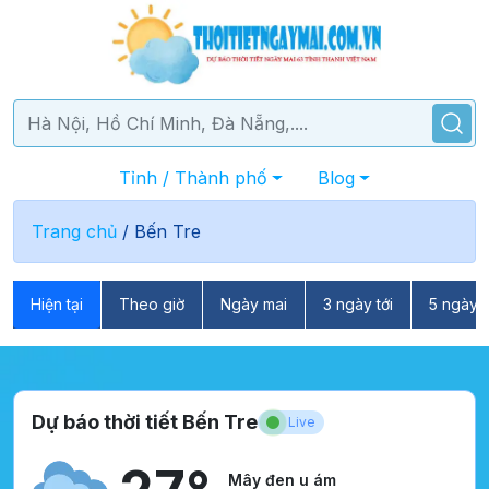
Tỉnh / Thành phố
Blog
Trang chủ
/
Bến Tre
Hiện tại
Theo giờ
Ngày mai
3 ngày tới
5 ngày t
Dự báo thời tiết Bến Tre
Live
Mây đen u ám