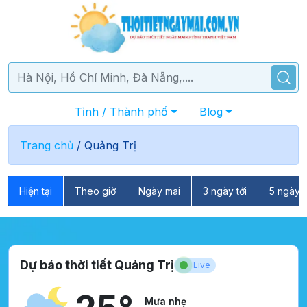
Tỉnh / Thành phố
Blog
Trang chủ
/
Quảng Trị
Hiện tại
Theo giờ
Ngày mai
3 ngày tới
5 ngày t
Dự báo thời tiết Quảng Trị
Live
Mưa nhẹ