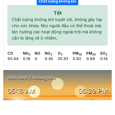
Chất lượng không khí
Tốt
Chất lượng không khí tuyệt vời, không gây hại
cho sức khỏe. Mọi người đều có thể thoải mái
tận hưởng các hoạt động ngoài trời mà không
cần lo lắng về ô nhiễm.
CO
NH
NO
NO
O
PM
PM
SO
3
2
3
10
25
2
93.44
0.19
0
0.45
25.93
0.82
0.66
0.14
Bình minh / Hoàng hôn
05:16 AM
06:29 PM