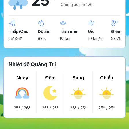
25°
Cảm giác như 26°.
Thấp/Cao
Độ ẩm
Tầm nhìn
Gió
Điểm ng
25°/26°
93%
10 km
10 km/h
23.79°
Nhiệt độ Quảng Trị
Ngày
Đêm
Sáng
Chiều
25°
/
26°
25°
/
25°
26°
/
25°
25°
/
25°