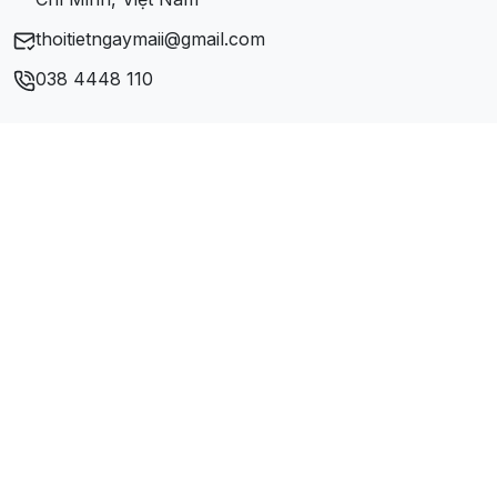
thoitietngaymaii@gmail.com
038 4448 110