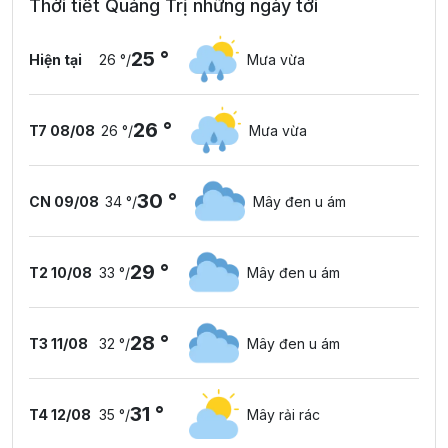
Thời tiết Quảng Trị những ngày tới
25 °
Hiện tại
26 °
/
Mưa vừa
26 °
T7 08/08
26 °
/
Mưa vừa
30 °
CN 09/08
34 °
/
Mây đen u ám
29 °
T2 10/08
33 °
/
Mây đen u ám
28 °
T3 11/08
32 °
/
Mây đen u ám
31 °
T4 12/08
35 °
/
Mây rải rác