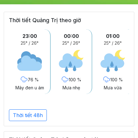
Thời tiết Quảng Trị theo giờ
23:00
00:00
01:00
25°
/
26°
25°
/
26°
25°
/
26°
76 %
100 %
100 %
Mây đen u ám
Mưa nhẹ
Mưa vừa
Thời tiết 48h