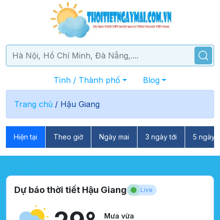
Tỉnh / Thành phố
Blog
Trang chủ
/
Hậu Giang
Hiện tại
Theo giờ
Ngày mai
3 ngày tới
5 ngày t
Dự báo thời tiết Hậu Giang
Live
Mưa vừa