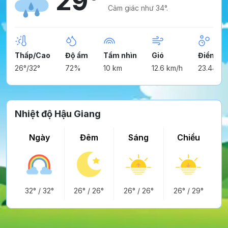
29°
Cảm giác như 34°.
Thấp/Cao
Độ ẩm
Tầm nhìn
Gió
Điểm n
26°/32°
72%
10 km
12.6 km/h
23.44°
Nhiệt độ Hậu Giang
Ngày
Đêm
Sáng
Chiều
32°
/
32°
26°
/
26°
26°
/
26°
26°
/
29°