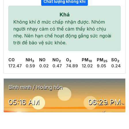
Chất lượng không khí
Khá
Không khí ở mức chấp nhận được. Nhóm
người nhạy cảm có thể cảm thấy khó chịu
nhẹ. Nên hạn chế hoạt động gắng sức ngoài
trời để bảo vệ sức khỏe.
CO
NH
NO
NO
O
PM
PM
SO
3
2
3
10
25
2
172.47
0.59
0.02
0.47
74.89
12.02
9.05
0.24
Bình minh / Hoàng hôn
05:16 AM
06:29 PM