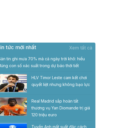
in tức mới nhất
Xem tất cả
Bản tin ghi mưa 70% mà cả ngày trời khô: hiểu
đúng con số xác suất trong dự báo thời tiết
HLV Timor Leste cam kết chơi
quyết liệt nhưng không bạo lực
Real Madrid sắp hoàn tất
thương vụ Yan Diomande trị giá
120 triệu euro
Tuyển Anh mất suất đặc cách