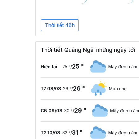
Thời tiết 48h
Thời tiết Quảng Ngãi những ngày tới
25 °
Hiện tại
25 °
/
Mây đen u ám
26 °
T7 08/08
26 °
/
Mưa nhẹ
29 °
CN 09/08
30 °
/
Mây đen u ám
31 °
T2 10/08
32 °
/
Mây đen u ám