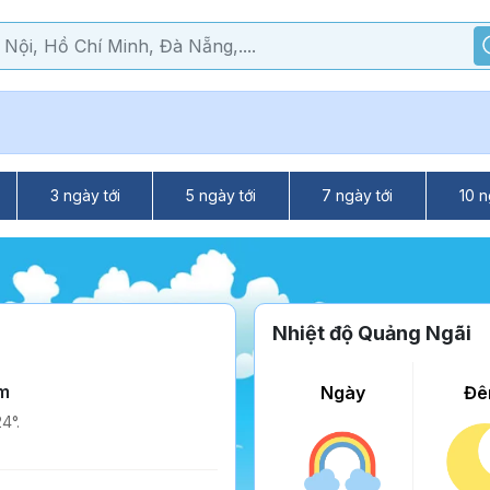
3 ngày tới
5 ngày tới
7 ngày tới
10 n
Nhiệt độ Quảng Ngãi
m
Ngày
Đê
4°.