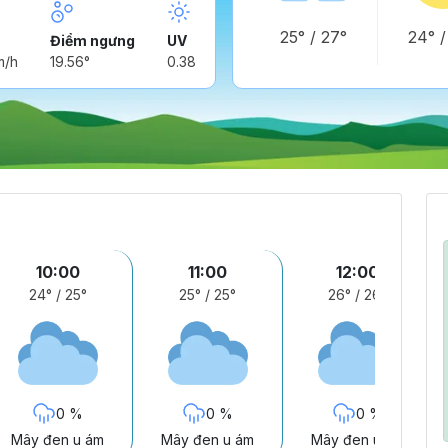
25°
/
27°
24°
Điểm ngưng
UV
m/h
19.56°
0.38
10:00
11:00
12:00
24°
/
25°
25°
/
25°
26°
/
26°
0 %
0 %
0 %
Mây đen u ám
Mây đen u ám
Mây đen u ám