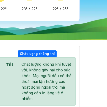
/
22°
23°
/
22°
22°
/
25°
Chất lượng không khí
Chất lượng không khí tuyệt
Tốt
13:00
14:00
15:00
vời, không gây hại cho sức
27°
/
29°
27°
/
29°
27°
/
27°
khỏe. Mọi người đều có thể
thoải mái tận hưởng các
hoạt động ngoài trời mà
không cần lo lắng về ô
nhiễm.
0 %
0 %
0 %
Mây đen u ám
Mây đen u ám
Mây đen u ám