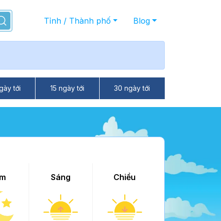
Tỉnh / Thành phố
Blog
gày tới
15 ngày tới
30 ngày tới
m
Sáng
Chiều