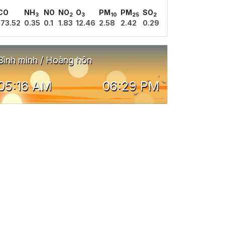
CO
NH
NO
NO
O
PM
PM
SO
3
2
3
10
25
2
173.52
0.35
0.1
1.83
12.46
2.58
2.42
0.29
Bình minh / Hoàng hôn
05:16 AM
06:29 PM