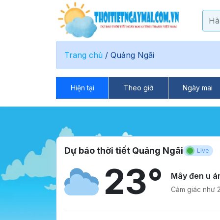
Trang chủ
/
Quảng Ngãi
Hiện tại
Theo giờ
Ngày mai
Dự báo thời tiết Quảng Ngãi
Live
23°
Mây đen u á
Cảm giác như 2