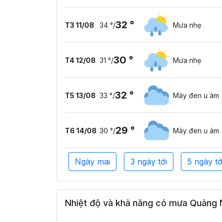
32 °
T3 11/08
34 °
/
Mưa nhẹ
30 °
T4 12/08
31 °
/
Mưa nhẹ
32 °
T5 13/08
33 °
/
Mây đen u ám
29 °
T6 14/08
30 °
/
Mây đen u ám
Ngày mai
3 ngày tới
5 ngày tớ
Nhiệt độ và khả năng có mưa Quảng N