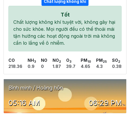
Chất lượng không khí
Tốt
Chất lượng không khí tuyệt vời, không gây hại
cho sức khỏe. Mọi người đều có thể thoải mái
tận hưởng các hoạt động ngoài trời mà không
cần lo lắng về ô nhiễm.
CO
NH
NO
NO
O
PM
PM
SO
3
2
3
10
25
2
218.36
0.9
0
1.87
39.7
4.65
4.3
0.38
Bình minh / Hoàng hôn
05:16 AM
06:29 PM