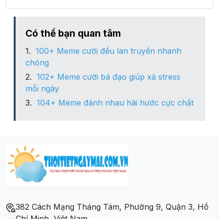
Huyện KBang
Có thể bạn quan tâm
100+ Meme cười đểu lan truyền nhanh
Huyện Kông Chro
chóng
102+ Meme cười bá đạo giúp xả stress
Huyện Krông Pa
mỗi ngày
104+ Meme đánh nhau hài hước cực chất
Huyện Mang Yang
Huyện Phú Thiện
Thành phố Pleiku
Thị xã An Khê
382 Cách Mạng Tháng Tám, Phường 9, Quận 3, Hồ
Thị xã Ayun Pa
Chí Minh, Việt Nam