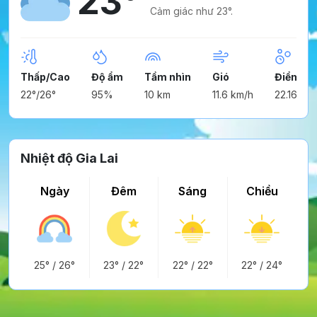
23°
Cảm giác như 23°.
Thấp/Cao
Độ ẩm
Tầm nhìn
Gió
Điểm ng
22°/26°
95%
10 km
11.6 km/h
22.16°
Nhiệt độ Gia Lai
Ngày
Đêm
Sáng
Chiều
25°
/
26°
23°
/
22°
22°
/
22°
22°
/
24°