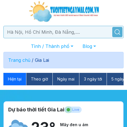
Tỉnh / Thành phố
Blog
Trang chủ
/
Gia Lai
Hiện tại
Theo giờ
Ngày mai
3 ngày tới
5 ngày t
Dự báo thời tiết Gia Lai
Live
Mây đen u ám