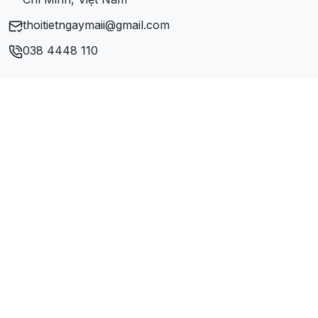
thoitietngaymaii@gmail.com
038 4448 110