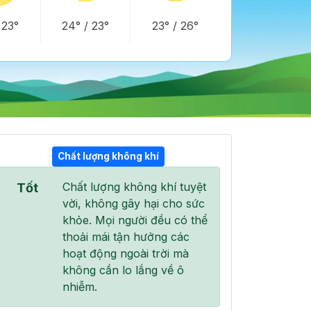
/
23°
24°
/
23°
23°
/
26°
Chất lượng không khí
Chất lượng không khí tuyệt
Tốt
18:00
19:00
20:00
vời, không gây hại cho sức
26°
/
26°
25°
/
26°
25°
/
26°
khỏe. Mọi người đều có thể
thoải mái tận hưởng các
hoạt động ngoài trời mà
không cần lo lắng về ô
nhiễm.
0 %
0 %
0 %
Mây đen u ám
Mây đen u ám
Mây đen u ám