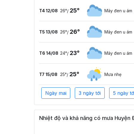
25°
T4 12/08
26°
Mây đen u ám
/
26°
T5 13/08
26°
Mây đen u ám
/
23°
T6 14/08
24°
Mây đen u ám
/
25°
T7 15/08
25°
Mưa nhẹ
/
Ngày mai
3 ngày tới
5 ngày tớ
Nhiệt độ và khả năng có mưa Huyện Đ