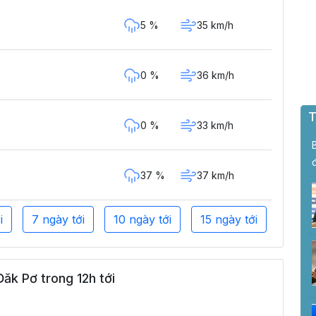
5 %
35 km/h
0 %
36 km/h
T
0 %
33 km/h
37 %
37 km/h
i
7 ngày tới
10 ngày tới
15 ngày tới
ăk Pơ trong 12h tới