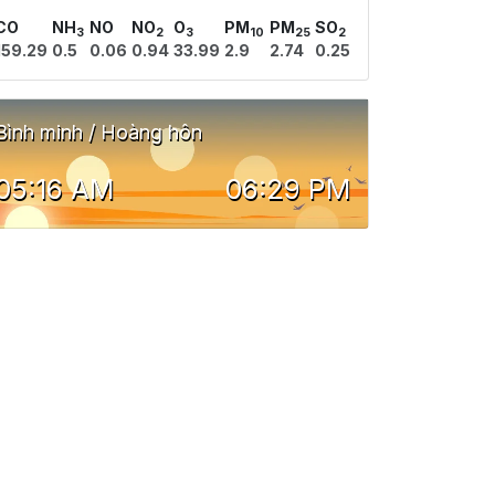
CO
NH
NO
NO
O
PM
PM
SO
3
2
3
10
25
2
159.29
0.5
0.06
0.94
33.99
2.9
2.74
0.25
Bình minh / Hoàng hôn
05:16 AM
06:29 PM