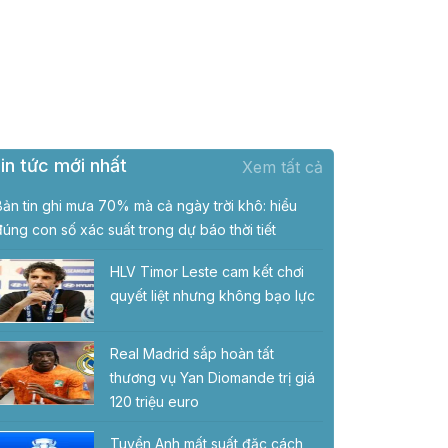
in tức mới nhất
Xem tất cả
Bản tin ghi mưa 70% mà cả ngày trời khô: hiểu
đúng con số xác suất trong dự báo thời tiết
HLV Timor Leste cam kết chơi
quyết liệt nhưng không bạo lực
Real Madrid sắp hoàn tất
thương vụ Yan Diomande trị giá
120 triệu euro
Tuyển Anh mất suất đặc cách