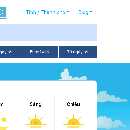
Tỉnh / Thành phố
Blog
gày tới
15 ngày tới
30 ngày tới
m
Sáng
Chiều