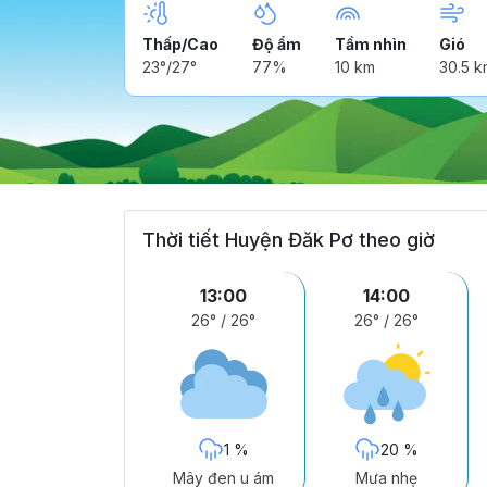
Thấp/Cao
Độ ẩm
Tầm nhìn
Gió
23°/27°
77%
10 km
30.5 k
Thời tiết Huyện Đăk Pơ theo giờ
13:00
14:00
26°
/
26°
26°
/
26°
1 %
20 %
Mây đen u ám
Mưa nhẹ