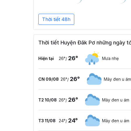
Thời tiết 48h
Thời tiết Huyện Đăk Pơ những ngày tớ
26°
Hiện tại
26°
Mưa nhẹ
/
26°
CN 09/08
26°
Mây đen u ám
/
26°
T2 10/08
26°
Mây đen u ám
/
24°
T3 11/08
24°
Mây đen u ám
/