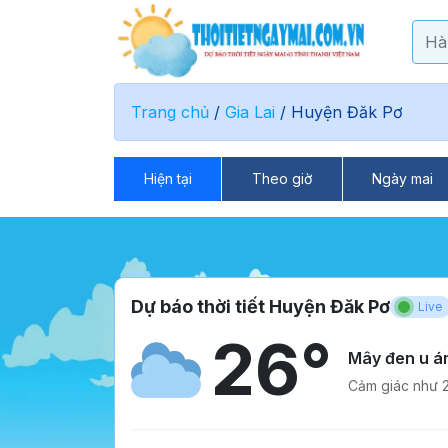
Trang chủ
/
Gia Lai
/
Huyện Đăk Pơ
Hiện tại
Theo giờ
Ngày mai
Dự báo thời tiết Huyện Đăk Pơ
Live
26°
Mây đen u á
Cảm giác như 2