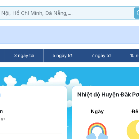
3 ngày tới
5 ngày tới
7 ngày tới
10 n
Nhiệt độ Huyện Đăk Pơ
m
Ngày
Đê
6°.