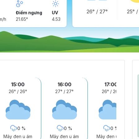
26°
/
27°
25°
Điểm ngưng
UV
m/h
21.65°
4.53
15:00
16:00
17:00
26°
/
26°
27°
/
27°
26°
/
26°
0 %
0 %
0 %
Mây đen u ám
Mây đen u ám
Mây đen u ám