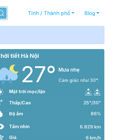
Tỉnh / Thành phố
Blog
hời tiết Hà Nội
27°
Mưa nhẹ
Cảm giác như 30°.
Mặt trời mọc/lặn
Thấp/Cao
25°/30°
Độ ẩm
86%
Tầm nhìn
6.829 km
Gió
6 km/h