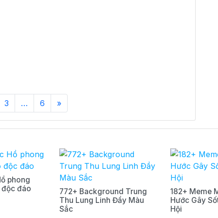
3
…
6
»
Hồ phong
 độc đáo
772+ Background Trung
182+ Meme M
Thu Lung Linh Đầy Màu
Hước Gây Số
Sắc
Hội