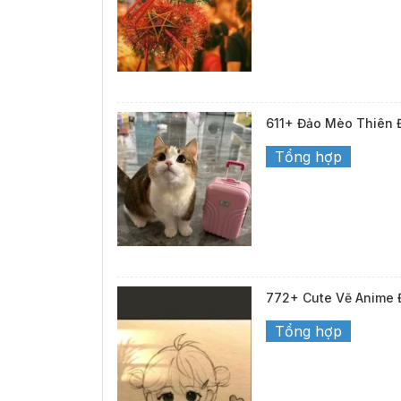
611+ Đảo Mèo Thiên 
Tổng hợp
772+ Cute Vẽ Anime 
Tổng hợp