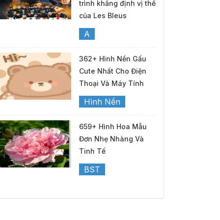
trình khẳng định vị thế
của Les Bleus
A
362+ Hình Nền Gấu
Cute Nhất Cho Điện
Thoại Và Máy Tính
Hình Nền
659+ Hình Hoa Mẫu
Đơn Nhẹ Nhàng Và
Tinh Tế
BST