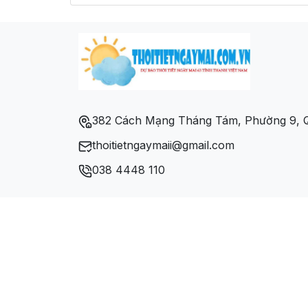
382 Cách Mạng Tháng Tám, Phường 9, Q
thoitietngaymaii@gmail.com
038 4448 110