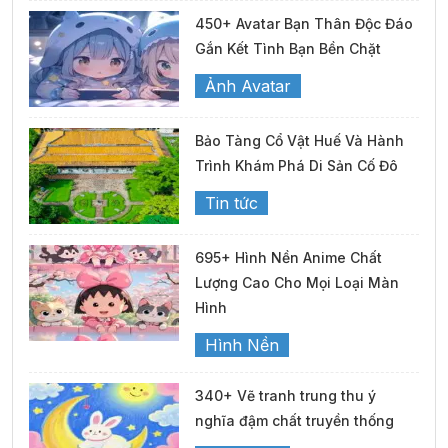
450+ Avatar Bạn Thân Độc Đáo
Gắn Kết Tình Bạn Bền Chặt
Ảnh Avatar
Bảo Tàng Cổ Vật Huế Và Hành
Trình Khám Phá Di Sản Cố Đô
Tin tức
695+ Hình Nền Anime Chất
Lượng Cao Cho Mọi Loại Màn
Hình
Hình Nền
340+ Vẽ tranh trung thu ý
nghĩa đậm chất truyền thống