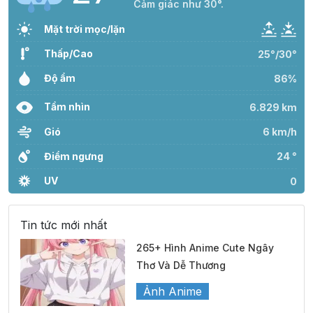
Cảm giác như 30°.
Mặt trời mọc/lặn
Thấp/Cao
25°/30°
Độ ẩm
86%
Tầm nhìn
6.829 km
Gió
6 km/h
Điểm ngưng
24 °
UV
0
Tin tức mới nhất
265+ Hình Anime Cute Ngây
Thơ Và Dễ Thương
Ảnh Anime