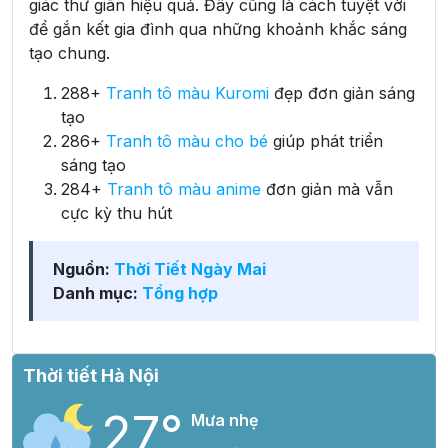
giác thư giãn hiệu quả. Đây cũng là cách tuyệt vời
để gắn kết gia đình qua những khoảnh khắc sáng
tạo chung.
288+
Tranh tô màu Kuromi
đẹp đơn giản sáng
tạo
286+
Tranh tô màu cho bé
giúp phát triển
sáng tạo
284+
Tranh tô màu anime
đơn giản mà vẫn
cực kỳ thu hút
Nguồn:
Thời Tiết Ngày Mai
Danh mục:
Tổng hợp
Thời tiết Hà Nội
27°
Mưa nhẹ