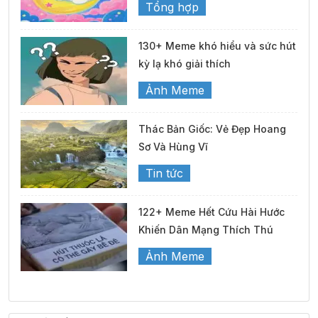
Tổng hợp
130+ Meme khó hiểu và sức hút
kỳ lạ khó giải thích
Ảnh Meme
Thác Bản Giốc: Vẻ Đẹp Hoang
Sơ Và Hùng Vĩ
Tin tức
122+ Meme Hết Cứu Hài Hước
Khiến Dân Mạng Thích Thú
Ảnh Meme