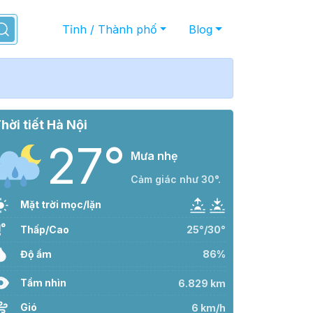
Tỉnh / Thành phố
Blog
hời tiết Hà Nội
27°
Mưa nhẹ
Cảm giác như 30°.
Mặt trời mọc/lặn
Thấp/Cao
25°/30°
Độ ẩm
86%
Tầm nhìn
6.829 km
Gió
6 km/h