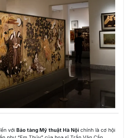
đến với
Bảo tàng Mỹ thuật Hà Nội
chính là cơ hội
ển như “Em Thúy” của họa sĩ Trần Văn Cẩn,