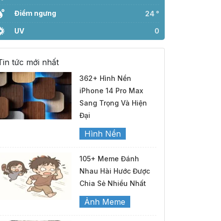
Điểm ngưng
24 °
UV
0
Tin tức mới nhất
362+ Hình Nền
iPhone 14 Pro Max
Sang Trọng Và Hiện
Đại
Hình Nền
105+ Meme Đánh
Nhau Hài Hước Được
Chia Sẻ Nhiều Nhất
Ảnh Meme