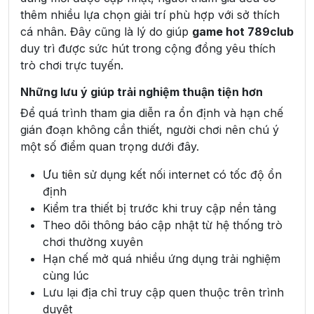
thêm nhiều lựa chọn giải trí phù hợp với sở thích
cá nhân. Đây cũng là lý do giúp
game hot 789club
duy trì được sức hút trong cộng đồng yêu thích
trò chơi trực tuyến.
Những lưu ý giúp trải nghiệm thuận tiện hơn
Để quá trình tham gia diễn ra ổn định và hạn chế
gián đoạn không cần thiết, người chơi nên chú ý
một số điểm quan trọng dưới đây.
Ưu tiên sử dụng kết nối internet có tốc độ ổn
định
Kiểm tra thiết bị trước khi truy cập nền tảng
Theo dõi thông báo cập nhật từ hệ thống trò
chơi thường xuyên
Hạn chế mở quá nhiều ứng dụng trải nghiệm
cùng lúc
Lưu lại địa chỉ truy cập quen thuộc trên trình
duyệt