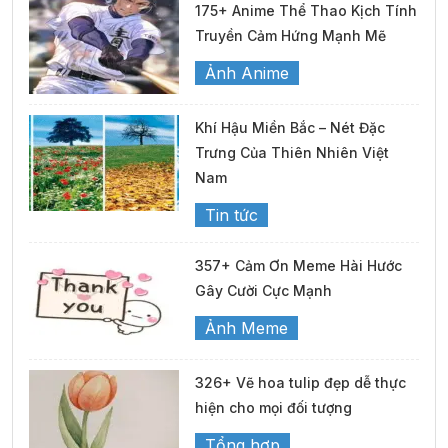
175+ Anime Thể Thao Kịch Tính
Truyền Cảm Hứng Mạnh Mẽ
Ảnh Anime
Khí Hậu Miền Bắc – Nét Đặc
Trưng Của Thiên Nhiên Việt
Nam
Tin tức
357+ Cảm Ơn Meme Hài Hước
Gây Cười Cực Mạnh
Ảnh Meme
326+ Vẽ hoa tulip đẹp dễ thực
hiện cho mọi đối tượng
Tổng hợp