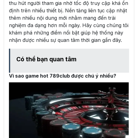
thu hút người tham gia nhờ tốc độ truy cập khá ổn
định trên nhiều thiết bị. Nền tảng liên tục cập nhật
thêm nhiều nội dung mới nhằm mang đến trải
nghiệm đa dạng hơn mỗi ngày. Hãy cùng chúng tôi
khám phá những điểm nổi bật giúp hệ thống này
nhận được nhiều sự quan tâm thời gian gần đây.
Có thể bạn quan tâm
Vì sao game hot 789club được chú ý nhiều?