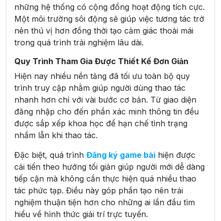
những hệ thống có cộng đồng hoạt động tích cực.
Một môi trường sôi động sẽ giúp việc tương tác trở
nên thú vị hơn đồng thời tạo cảm giác thoải mái
trong quá trình trải nghiệm lâu dài.
Quy Trình Tham Gia Được Thiết Kế Đơn Giản
Hiện nay nhiều nền tảng đã tối ưu toàn bộ quy
trình truy cập nhằm giúp người dùng thao tác
nhanh hơn chỉ với vài bước cơ bản. Từ giao diện
đăng nhập cho đến phần xác minh thông tin đều
được sắp xếp khoa học để hạn chế tình trạng
nhầm lẫn khi thao tác.
Đặc biệt, quá trình
Đăng ký game bài
hiện được
cải tiến theo hướng tối giản giúp người mới dễ dàng
tiếp cận mà không cần thực hiện quá nhiều thao
tác phức tạp. Điều này góp phần tạo nên trải
nghiệm thuận tiện hơn cho những ai lần đầu tìm
hiểu về hình thức giải trí trực tuyến.