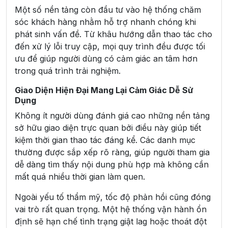
Một số nền tảng còn đầu tư vào hệ thống chăm
sóc khách hàng nhằm hỗ trợ nhanh chóng khi
phát sinh vấn đề. Từ khâu hướng dẫn thao tác cho
đến xử lý lỗi truy cập, mọi quy trình đều được tối
ưu để giúp người dùng có cảm giác an tâm hơn
trong quá trình trải nghiệm.
Giao Diện Hiện Đại Mang Lại Cảm Giác Dễ Sử
Dụng
Không ít người dùng đánh giá cao những nền tảng
sở hữu giao diện trực quan bởi điều này giúp tiết
kiệm thời gian thao tác đáng kể. Các danh mục
thường được sắp xếp rõ ràng, giúp người tham gia
dễ dàng tìm thấy nội dung phù hợp mà không cần
mất quá nhiều thời gian làm quen.
Ngoài yếu tố thẩm mỹ, tốc độ phản hồi cũng đóng
vai trò rất quan trọng. Một hệ thống vận hành ổn
định sẽ hạn chế tình trạng giật lag hoặc thoát đột