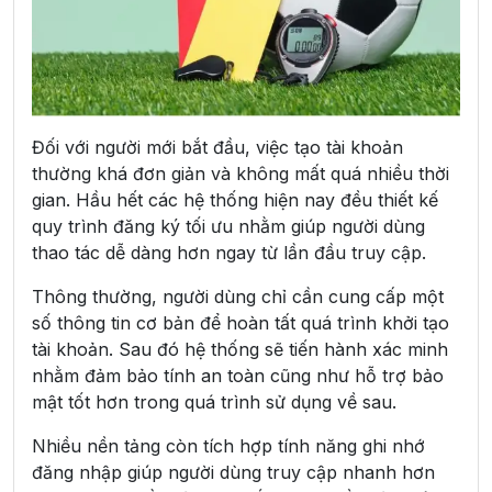
Đối với người mới bắt đầu, việc tạo tài khoản
thường khá đơn giản và không mất quá nhiều thời
gian. Hầu hết các hệ thống hiện nay đều thiết kế
quy trình đăng ký tối ưu nhằm giúp người dùng
thao tác dễ dàng hơn ngay từ lần đầu truy cập.
Thông thường, người dùng chỉ cần cung cấp một
số thông tin cơ bản để hoàn tất quá trình khởi tạo
tài khoản. Sau đó hệ thống sẽ tiến hành xác minh
nhằm đảm bảo tính an toàn cũng như hỗ trợ bảo
mật tốt hơn trong quá trình sử dụng về sau.
Nhiều nền tảng còn tích hợp tính năng ghi nhớ
đăng nhập giúp người dùng truy cập nhanh hơn