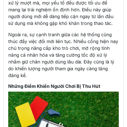
xử lý mượt mà, mọi yếu tố đều được tối ưu để
mang lại trải nghiệm ổn định hơn. Điều này giúp
người dùng mới dễ dàng tiếp cận ngay từ lần đầu
sử dụng mà không gặp khó khăn trong thao tác.
Ngoài ra, sự cạnh tranh giữa các hệ thống cũng
thúc đẩy việc đổi mới liên tục. Nhiều cổng hiện nay
chú trọng nâng cấp kho trò chơi, mở rộng tính
năng cá nhân hóa và tăng cường tốc độ xử lý
nhằm giữ chân người dùng lâu dài. Đây cũng là lý
do khiến lượng người tham gia ngày càng tăng
đáng kể.
Những Điểm Khiến Người Chơi Bị Thu Hút