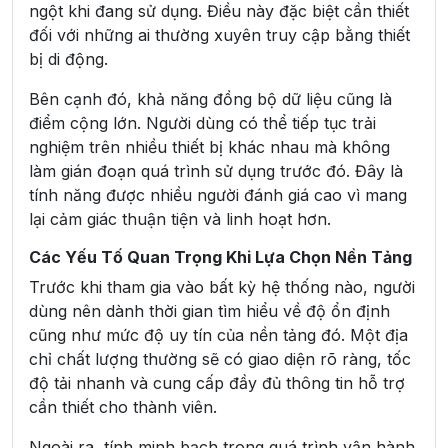
ngột khi đang sử dụng. Điều này đặc biệt cần thiết
đối với những ai thường xuyên truy cập bằng thiết
bị di động.
Bên cạnh đó, khả năng đồng bộ dữ liệu cũng là
điểm cộng lớn. Người dùng có thể tiếp tục trải
nghiệm trên nhiều thiết bị khác nhau mà không
làm gián đoạn quá trình sử dụng trước đó. Đây là
tính năng được nhiều người đánh giá cao vì mang
lại cảm giác thuận tiện và linh hoạt hơn.
Các Yếu Tố Quan Trọng Khi Lựa Chọn Nền Tảng
Trước khi tham gia vào bất kỳ hệ thống nào, người
dùng nên dành thời gian tìm hiểu về độ ổn định
cũng như mức độ uy tín của nền tảng đó. Một địa
chỉ chất lượng thường sẽ có giao diện rõ ràng, tốc
độ tải nhanh và cung cấp đầy đủ thông tin hỗ trợ
cần thiết cho thành viên.
Ngoài ra, tính minh bạch trong quá trình vận hành