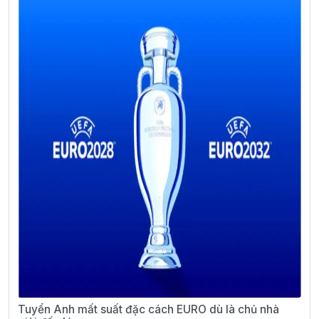
Tuyển Anh mất suất đặc cách EURO dù là chủ nhà