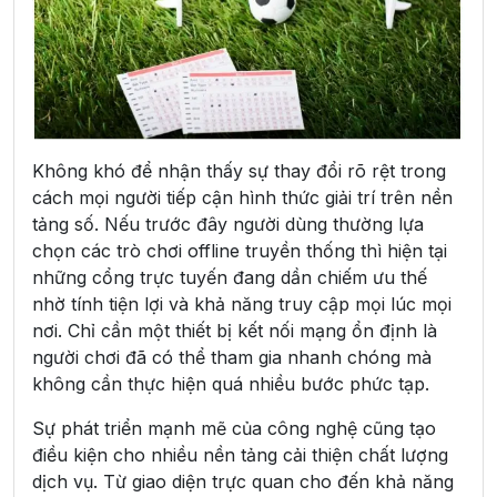
Không khó để nhận thấy sự thay đổi rõ rệt trong
cách mọi người tiếp cận hình thức giải trí trên nền
tảng số. Nếu trước đây người dùng thường lựa
chọn các trò chơi offline truyền thống thì hiện tại
những cổng trực tuyến đang dần chiếm ưu thế
nhờ tính tiện lợi và khả năng truy cập mọi lúc mọi
nơi. Chỉ cần một thiết bị kết nối mạng ổn định là
người chơi đã có thể tham gia nhanh chóng mà
không cần thực hiện quá nhiều bước phức tạp.
Sự phát triển mạnh mẽ của công nghệ cũng tạo
điều kiện cho nhiều nền tảng cải thiện chất lượng
dịch vụ. Từ giao diện trực quan cho đến khả năng