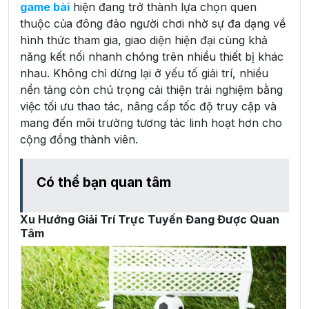
game bài
hiện đang trở thành lựa chọn quen
thuộc của đông đảo người chơi nhờ sự đa dạng về
hình thức tham gia, giao diện hiện đại cùng khả
năng kết nối nhanh chóng trên nhiều thiết bị khác
nhau. Không chỉ dừng lại ở yếu tố giải trí, nhiều
nền tảng còn chú trọng cải thiện trải nghiệm bằng
việc tối ưu thao tác, nâng cấp tốc độ truy cập và
mang đến môi trường tương tác linh hoạt hơn cho
cộng đồng thành viên.
Có thể bạn quan tâm
Xu Hướng Giải Trí Trực Tuyến Đang Được Quan
Tâm