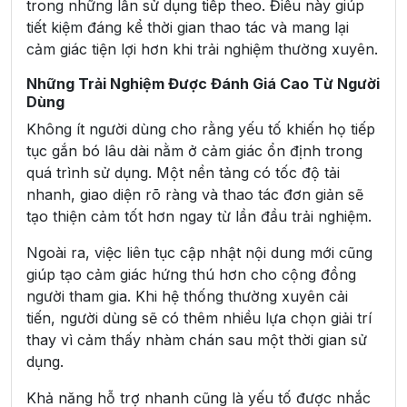
trong những lần sử dụng tiếp theo. Điều này giúp
tiết kiệm đáng kể thời gian thao tác và mang lại
cảm giác tiện lợi hơn khi trải nghiệm thường xuyên.
Những Trải Nghiệm Được Đánh Giá Cao Từ Người
Dùng
Không ít người dùng cho rằng yếu tố khiến họ tiếp
tục gắn bó lâu dài nằm ở cảm giác ổn định trong
quá trình sử dụng. Một nền tảng có tốc độ tải
nhanh, giao diện rõ ràng và thao tác đơn giản sẽ
tạo thiện cảm tốt hơn ngay từ lần đầu trải nghiệm.
Ngoài ra, việc liên tục cập nhật nội dung mới cũng
giúp tạo cảm giác hứng thú hơn cho cộng đồng
người tham gia. Khi hệ thống thường xuyên cải
tiến, người dùng sẽ có thêm nhiều lựa chọn giải trí
thay vì cảm thấy nhàm chán sau một thời gian sử
dụng.
Khả năng hỗ trợ nhanh cũng là yếu tố được nhắc