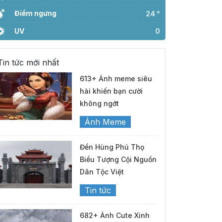
Điểm ngưng
24 °
UV
0
Tin tức mới nhất
613+ Ảnh meme siêu
hài khiến bạn cười
không ngớt
Ảnh Meme
Đền Hùng Phú Thọ
Biểu Tượng Cội Nguồn
Dân Tộc Việt
Tin tức
682+ Ảnh Cute Xinh