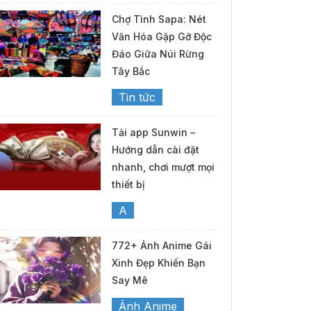
Chợ Tình Sapa: Nét
Văn Hóa Gặp Gỡ Độc
Đáo Giữa Núi Rừng
Tây Bắc
Tin tức
Tải app Sunwin –
Hướng dẫn cài đặt
nhanh, chơi mượt mọi
thiết bị
A
772+ Ảnh Anime Gái
Xinh Đẹp Khiến Bạn
Say Mê
Ảnh Anime