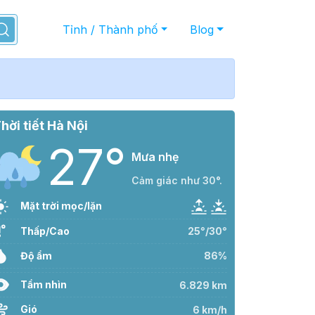
Tỉnh / Thành phố
Blog
hời tiết Hà Nội
27°
Mưa nhẹ
Cảm giác như 30°.
Mặt trời mọc/lặn
Thấp/Cao
25°/30°
Độ ẩm
86%
Tầm nhìn
6.829 km
Gió
6 km/h