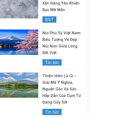
Xắn Đáng Yêu Khiến
Bạn Mê Mẩn
BST
Núi Phú Sỹ Việt Nam:
Biểu Tượng Vẻ Đẹp
Núi Non Giữa Lòng
Đất Việt
Tin tức
Thiên Hiên Là Gì –
Giải Mã Ý Nghĩa,
Nguồn Gốc Và Sức
Hấp Dẫn Của Cụm Từ
Đang Gây Sốt
Tin tức