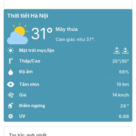
Thời tiết Hà Nội
31°
Mây thưa
Cảm giác như 37°.
Mặt trời mọc/lặn
Thấp/Cao
25°/35°
Độ ẩm
66%
Tầm nhìn
10 km
Gió
14 km/h
Điểm ngưng
24 °
UV
8.88
Tin tức mới nhất