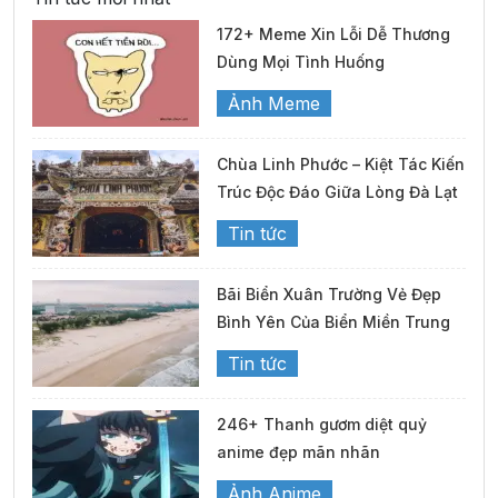
172+ Meme Xin Lỗi Dễ Thương
Dùng Mọi Tình Huống
Ảnh Meme
Chùa Linh Phước – Kiệt Tác Kiến
Trúc Độc Đáo Giữa Lòng Đà Lạt
Tin tức
Bãi Biển Xuân Trường Vẻ Đẹp
Bình Yên Của Biển Miền Trung
Tin tức
246+ Thanh gươm diệt quỷ
anime đẹp mãn nhãn
Ảnh Anime