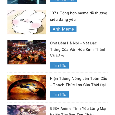
107+ Tổng hợp meme dễ thương
siêu đáng yêu
Ảnh Meme
Chợ Đêm Hà Nội – Nét Đặc
Trưng Của Văn Hóa Kinh Thành
Về Đêm
Tin tức
Hiện Tượng Nóng Lên Toàn Cầu
– Thách Thức Lớn Của Thời Đại
Tin tức
963+ Anime Tình Yêu Lãng Mạn
Khiến Tim Bạn Tan Chảy