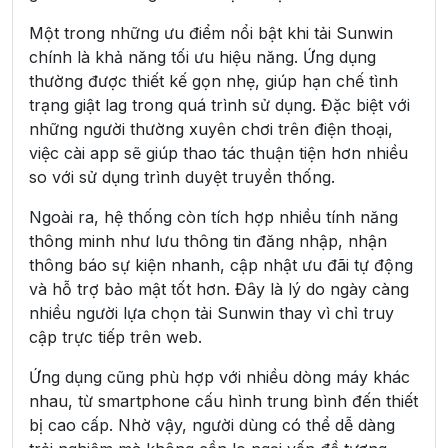
Một trong những ưu điểm nổi bật khi tải Sunwin
chính là khả năng tối ưu hiệu năng. Ứng dụng
thường được thiết kế gọn nhẹ, giúp hạn chế tình
trạng giật lag trong quá trình sử dụng. Đặc biệt với
những người thường xuyên chơi trên điện thoại,
việc cài app sẽ giúp thao tác thuận tiện hơn nhiều
so với sử dụng trình duyệt truyền thống.
Ngoài ra, hệ thống còn tích hợp nhiều tính năng
thông minh như lưu thông tin đăng nhập, nhận
thông báo sự kiện nhanh, cập nhật ưu đãi tự động
và hỗ trợ bảo mật tốt hơn. Đây là lý do ngày càng
nhiều người lựa chọn tải Sunwin thay vì chỉ truy
cập trực tiếp trên web.
Ứng dụng cũng phù hợp với nhiều dòng máy khác
nhau, từ smartphone cấu hình trung bình đến thiết
bị cao cấp. Nhờ vậy, người dùng có thể dễ dàng