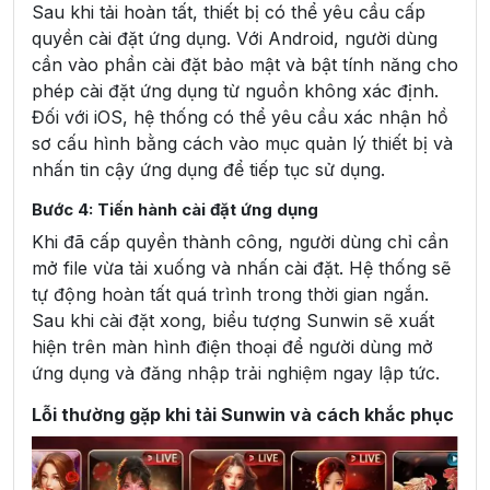
Sau khi tải hoàn tất, thiết bị có thể yêu cầu cấp
quyền cài đặt ứng dụng. Với Android, người dùng
cần vào phần cài đặt bảo mật và bật tính năng cho
phép cài đặt ứng dụng từ nguồn không xác định.
Đối với iOS, hệ thống có thể yêu cầu xác nhận hồ
sơ cấu hình bằng cách vào mục quản lý thiết bị và
nhấn tin cậy ứng dụng để tiếp tục sử dụng.
Bước 4: Tiến hành cài đặt ứng dụng
Khi đã cấp quyền thành công, người dùng chỉ cần
mở file vừa tải xuống và nhấn cài đặt. Hệ thống sẽ
tự động hoàn tất quá trình trong thời gian ngắn.
Sau khi cài đặt xong, biểu tượng Sunwin sẽ xuất
hiện trên màn hình điện thoại để người dùng mở
ứng dụng và đăng nhập trải nghiệm ngay lập tức.
Lỗi thường gặp khi tải Sunwin và cách khắc phục