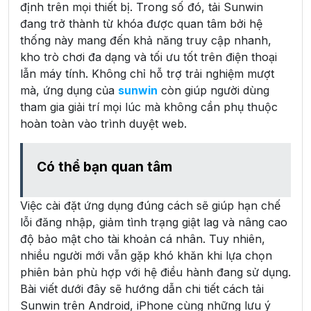
định trên mọi thiết bị. Trong số đó, tải Sunwin
đang trở thành từ khóa được quan tâm bởi hệ
thống này mang đến khả năng truy cập nhanh,
kho trò chơi đa dạng và tối ưu tốt trên điện thoại
lẫn máy tính. Không chỉ hỗ trợ trải nghiệm mượt
mà, ứng dụng của
sunwin
còn giúp người dùng
tham gia giải trí mọi lúc mà không cần phụ thuộc
hoàn toàn vào trình duyệt web.
Có thể bạn quan tâm
Việc cài đặt ứng dụng đúng cách sẽ giúp hạn chế
lỗi đăng nhập, giảm tình trạng giật lag và nâng cao
độ bảo mật cho tài khoản cá nhân. Tuy nhiên,
nhiều người mới vẫn gặp khó khăn khi lựa chọn
phiên bản phù hợp với hệ điều hành đang sử dụng.
Bài viết dưới đây sẽ hướng dẫn chi tiết cách tải
Sunwin trên Android, iPhone cùng những lưu ý