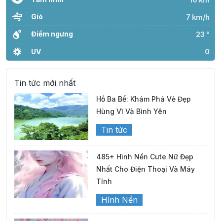
Gió
7 km/h
Điểm ngưng
23 °
UV
0
Tin tức mới nhất
Hồ Ba Bể: Khám Phá Vẻ Đẹp
Hùng Vĩ Và Bình Yên
Tin tức
485+ Hình Nền Cute Nữ Đẹp
Nhất Cho Điện Thoại Và Máy
Tính
Hình Nền