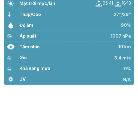
05:41
18:13
Mặt trời mọc/lặn
Thấp/Cao
27°/29°
Độ ẩm
90%
Áp suất
1007 hPa
Tầm nhìn
10 km
Gió
3.4 m/s
Khả năng mưa
0%
UV
N/A