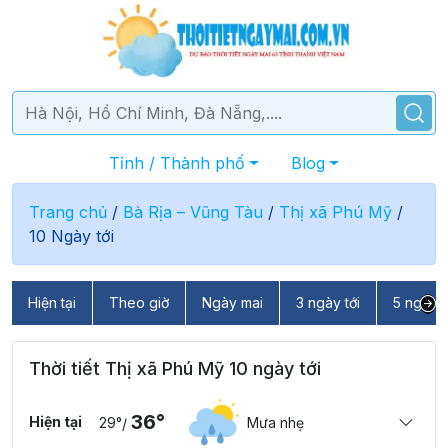
Tỉnh / Thành phố
Blog
Trang chủ
/
Bà Rịa – Vũng Tàu
/
Thị xã Phú Mỹ
/
10 Ngày tới
Hiện tại
Theo giờ
Ngày mai
3 ngày tới
5 ngày t
Thời tiết Thị xã Phú Mỹ 10 ngày tới
36°
Hiện tại
29°
Mưa nhẹ
/