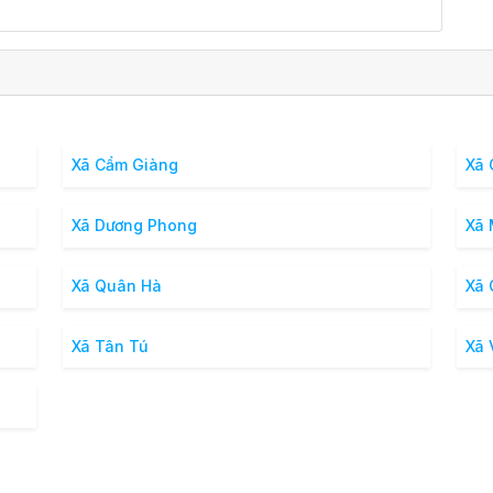
Xã Cẩm Giàng
Xã 
Xã Dương Phong
Xã
Xã Quân Hà
Xã
Xã Tân Tú
Xã 