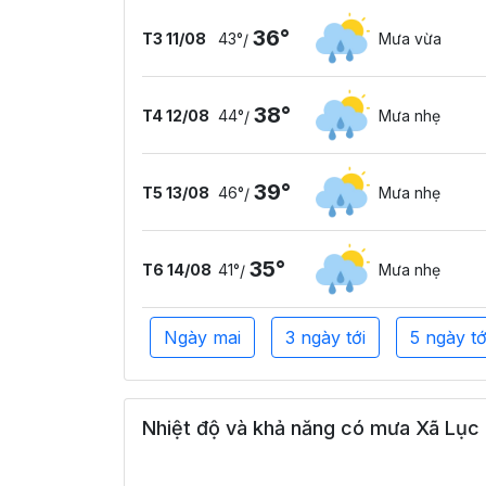
36°
T3 11/08
43°
Mưa vừa
/
38°
T4 12/08
44°
Mưa nhẹ
/
39°
T5 13/08
46°
Mưa nhẹ
/
35°
T6 14/08
41°
Mưa nhẹ
/
Ngày mai
3 ngày tới
5 ngày tớ
Nhiệt độ và khả năng có mưa Xã Lục B