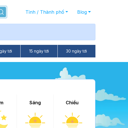
Tỉnh / Thành phố
Blog
gày tới
15 ngày tới
30 ngày tới
m
Sáng
Chiều