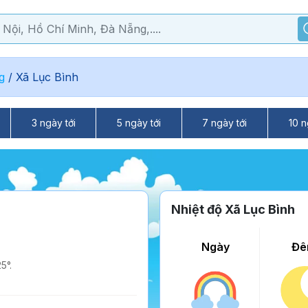
g
/
Xã Lục Bình
3 ngày tới
5 ngày tới
7 ngày tới
10 n
Nhiệt độ Xã Lục Bình
Ngày
Đê
5°.