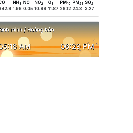
CO
NH
NO
NO
O
PM
PM
SO
3
2
3
10
25
2
642.9
1.96
0.05
10.99
11.87
26.12
24.3
3.27
Bình minh / Hoàng hôn
05:16 AM
06:29 PM