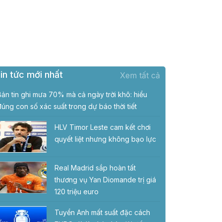
in tức mới nhất
Xem tất cả
Bản tin ghi mưa 70% mà cả ngày trời khô: hiểu
đúng con số xác suất trong dự báo thời tiết
HLV Timor Leste cam kết chơi
quyết liệt nhưng không bạo lực
Real Madrid sắp hoàn tất
thương vụ Yan Diomande trị giá
120 triệu euro
Tuyển Anh mất suất đặc cách