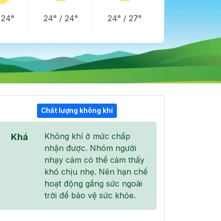
/
24°
24°
/
24°
24°
/
27°
Chất lượng không khí
05:00
06:00
07:00
Không khí ở mức chấp
Khá
24°
/
24°
24°
/
25°
25°
/
26°
nhận được. Nhóm người
nhạy cảm có thể cảm thấy
khó chịu nhẹ. Nên hạn chế
hoạt động gắng sức ngoài
trời để bảo vệ sức khỏe.
46 %
42 %
40 %
Mây đen u ám
Mây đen u ám
Mây đen u ám