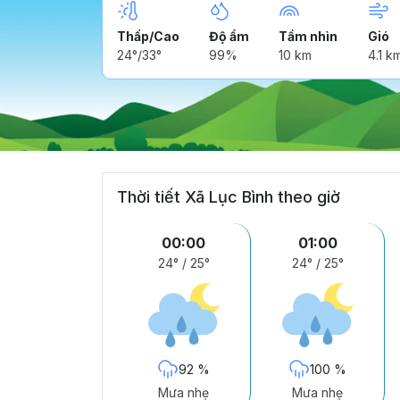
Thấp/Cao
Độ ẩm
Tầm nhìn
Gió
24°/33°
99%
10 km
4.1 k
Thời tiết Xã Lục Bình theo giờ
00:00
01:00
24°
/
25°
24°
/
25°
92 %
100 %
Mưa nhẹ
Mưa nhẹ