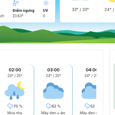
33°
/
33°
24°
Điểm ngưng
UV
m/h
23.83°
0
02:00
03:00
04:00
24°
/
25°
24°
/
25°
24°
/
25°
70 %
62 %
52 %
Mưa nhẹ
Mây đen u ám
Mây đen u ám