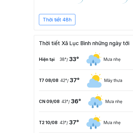
Thời tiết 48h
Thời tiết Xã Lục Bình những ngày tới
33°
Hiện tại
38°
Mưa nhẹ
/
37°
T7 08/08
42°
Mây thưa
/
36°
CN 09/08
43°
Mưa nhẹ
/
37°
T2 10/08
43°
Mưa nhẹ
/