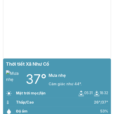
Thời tiết Xã Như Cố
37°
Mưa nhẹ
Cảm giác như 44°.
05:31
18:32
Mặt trời mọc/lặn
Thấp/Cao
26°/37°
Độ ẩm
53%