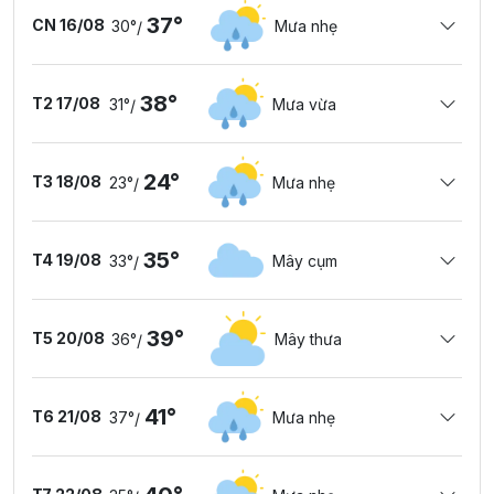
37°
CN 16/08
30°
Mưa nhẹ
/
38°
T2 17/08
31°
Mưa vừa
/
24°
T3 18/08
23°
Mưa nhẹ
/
35°
T4 19/08
33°
Mây cụm
/
39°
T5 20/08
36°
Mây thưa
/
41°
T6 21/08
37°
Mưa nhẹ
/