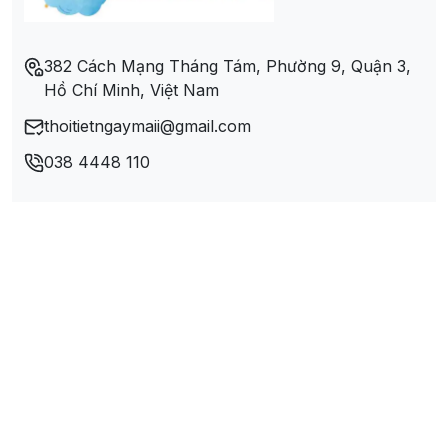
Xã Kiến An
382 Cách Mạng Tháng Tám, Phường 9, Quận 3,
Hồ Chí Minh, Việt Nam
Xã Kiến Thành
thoitietngaymaii@gmail.com
Xã Long Điền A
038 4448 110
Xã Long Điền B
Xã Long Giang
Xã Long Kiến
Xã Mai Lạp
Xã Mỹ An