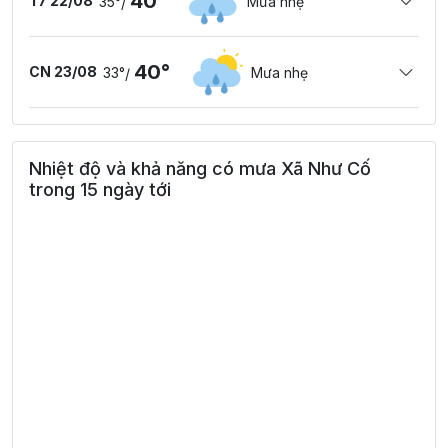
40°
T7 22/08
35°
Mưa nhẹ
/
40°
CN 23/08
33°
Mưa nhẹ
/
Nhiệt độ và khả năng có mưa Xã Như Cố
trong 15 ngày tới