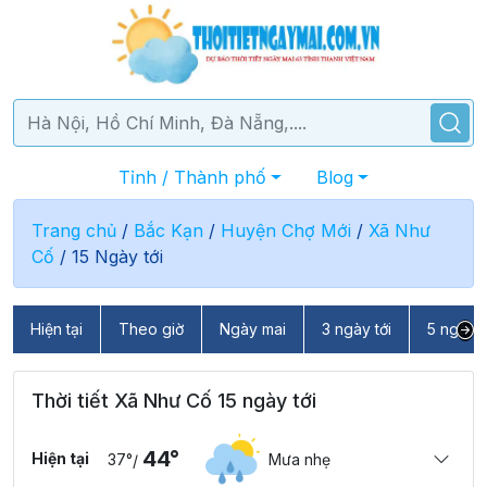
Tỉnh / Thành phố
Blog
Trang chủ
/
Bắc Kạn
/
Huyện Chợ Mới
/
Xã Như
Cố
/
15 Ngày tới
Hiện tại
Theo giờ
Ngày mai
3 ngày tới
5 ngày t
Thời tiết Xã Như Cố 15 ngày tới
44°
Hiện tại
37°
Mưa nhẹ
/