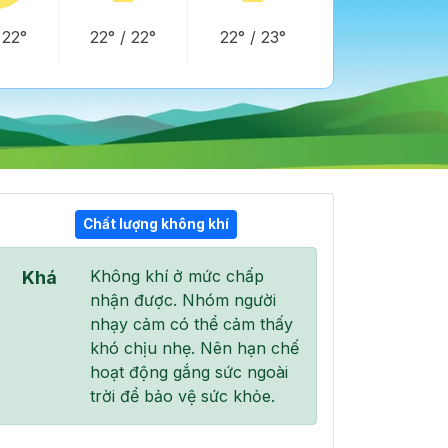
/
22°
22°
/
22°
22°
/
23°
Chất lượng không khí
03:00
04:00
05:00
Không khí ở mức chấp
Khá
21°
/
22°
21°
/
22°
21°
/
22°
nhận được. Nhóm người
nhạy cảm có thể cảm thấy
khó chịu nhẹ. Nên hạn chế
hoạt động gắng sức ngoài
trời để bảo vệ sức khỏe.
95 %
85 %
71 %
Mưa nhẹ
Mây đen u ám
Mây đen u ám