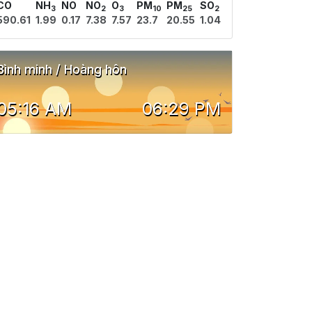
CO
NH
NO
NO
O
PM
PM
SO
3
2
3
10
25
2
590.61
1.99
0.17
7.38
7.57
23.7
20.55
1.04
Bình minh / Hoàng hôn
05:16 AM
06:29 PM