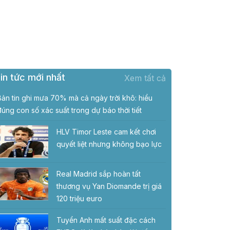
in tức mới nhất
Xem tất cả
Bản tin ghi mưa 70% mà cả ngày trời khô: hiểu
đúng con số xác suất trong dự báo thời tiết
HLV Timor Leste cam kết chơi
quyết liệt nhưng không bạo lực
Real Madrid sắp hoàn tất
thương vụ Yan Diomande trị giá
120 triệu euro
Tuyển Anh mất suất đặc cách