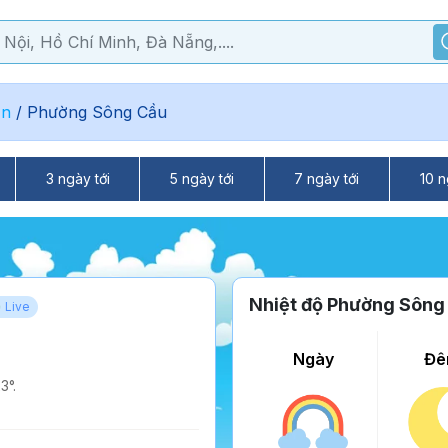
ạn
/
Phường Sông Cầu
3 ngày tới
5 ngày tới
7 ngày tới
10 n
Nhiệt độ Phường Sông
Live
Ngày
Đê
3°.