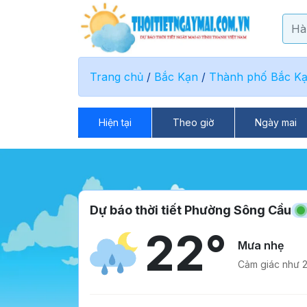
Trang chủ
/
Bắc Kạn
/
Thành phố Bắc K
Hiện tại
Theo giờ
Ngày mai
Dự báo thời tiết Phường Sông Cầu
22°
Mưa nhẹ
Cảm giác như 2