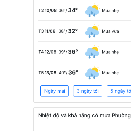
34°
T2 10/08
36°
Mưa nhẹ
/
32°
T3 11/08
38°
Mưa vừa
/
36°
T4 12/08
39°
Mưa nhẹ
/
36°
T5 13/08
40°
Mưa nhẹ
/
Ngày mai
3 ngày tới
5 ngày tớ
Nhiệt độ và khả năng có mưa Phường 