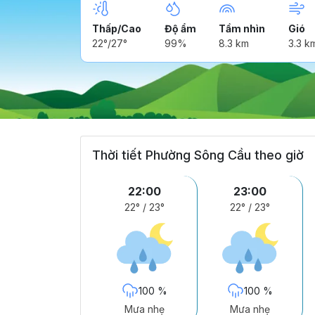
Thấp/Cao
Độ ẩm
Tầm nhìn
Gió
22°/27°
99%
8.3 km
3.3 k
Thời tiết Phường Sông Cầu theo giờ
22:00
23:00
22°
/
23°
22°
/
23°
100 %
100 %
Mưa nhẹ
Mưa nhẹ