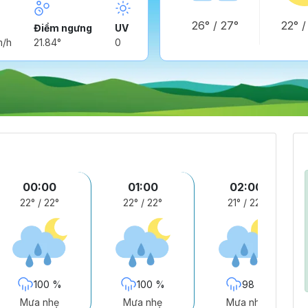
26°
/
27°
22°
Điểm ngưng
UV
m/h
21.84°
0
00:00
01:00
02:00
22°
/
22°
22°
/
22°
21°
/
22°
100 %
100 %
98 %
Mưa nhẹ
Mưa nhẹ
Mưa nhẹ