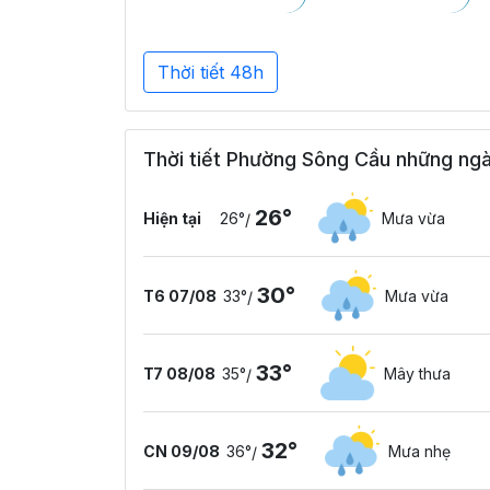
Thời tiết 48h
Thời tiết Phường Sông Cầu những ngà
26°
Hiện tại
26°
Mưa vừa
/
30°
T6 07/08
33°
Mưa vừa
/
33°
T7 08/08
35°
Mây thưa
/
32°
CN 09/08
36°
Mưa nhẹ
/