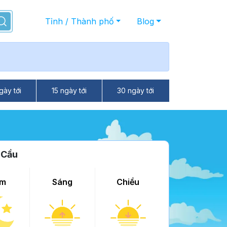
Tỉnh / Thành phố
Blog
gày tới
15 ngày tới
30 ngày tới
 Cầu
m
Sáng
Chiều