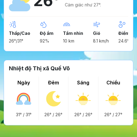
26°
Cảm giác như 27°.
Thấp/Cao
Độ ẩm
Tầm nhìn
Gió
Điểm ng
26°/31°
92%
10 km
8.1 km/h
24.6°
Nhiệt độ Thị xã Quế Võ
Ngày
Đêm
Sáng
Chiều
31°
/
31°
26°
/
26°
26°
/
26°
26°
/
27°