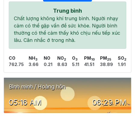
Trung bình
Chất lượng không khí trung bình. Người nhạy
cảm có thể gặp vấn đề sức khỏe. Người bình
thường có thể cảm thấy khó chịu nếu tiếp xúc
lâu. Cân nhắc ở trong nhà.
CO
NH
NO
NO
O
PM
PM
SO
3
2
3
10
25
2
762.75
3.66
0.21
8.63
5.11
41.51
38.89
1.91
Bình minh / Hoàng hôn
05:16 AM
06:29 PM