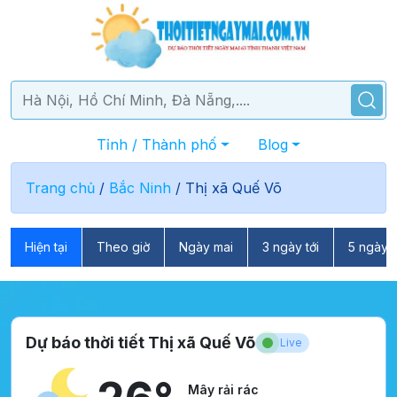
Tỉnh / Thành phố
Blog
Trang chủ
/
Bắc Ninh
/
Thị xã Quế Võ
Hiện tại
Theo giờ
Ngày mai
3 ngày tới
5 ngày t
Dự báo thời tiết Thị xã Quế Võ
Live
Mây rải rác