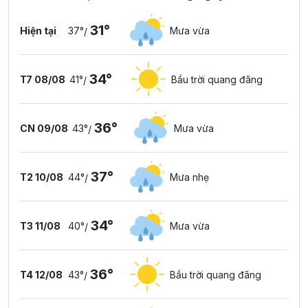
31°
Hiện tại
37°
Mưa vừa
/
34°
T7 08/08
41°
Bầu trời quang đãng
/
36°
CN 09/08
43°
Mưa vừa
/
37°
T2 10/08
44°
Mưa nhẹ
/
34°
T3 11/08
40°
Mưa vừa
/
36°
T4 12/08
43°
Bầu trời quang đãng
/