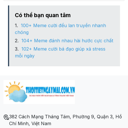
Phường Quế Tân
Có thể bạn quan tâm
100+ Meme cười đểu lan truyền nhanh
Phường Việt Hùng
chóng
104+ Meme đánh nhau hài hước cực chất
Xã Châu Phong
102+ Meme cười bá đạo giúp xả stress
mỗi ngày
Xã Chi Lăng
Xã Đào Viên
Xã Đức Long
Xã Hán Quảng
382 Cách Mạng Tháng Tám, Phường 9, Quận 3, Hồ
Xã Mộ Đạo
Chí Minh, Việt Nam