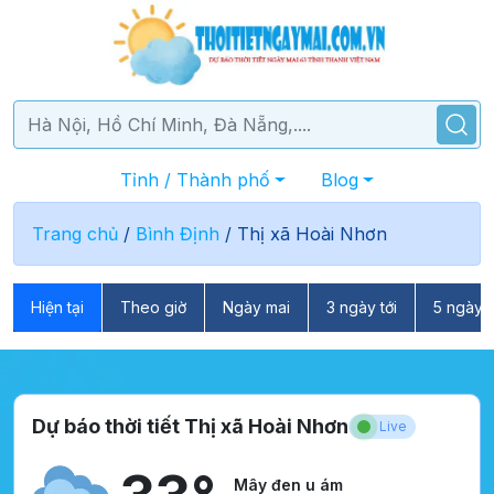
Tỉnh / Thành phố
Blog
Trang chủ
/
Bình Định
/
Thị xã Hoài Nhơn
Hiện tại
Theo giờ
Ngày mai
3 ngày tới
5 ngày t
Dự báo thời tiết Thị xã Hoài Nhơn
Live
Mây đen u ám