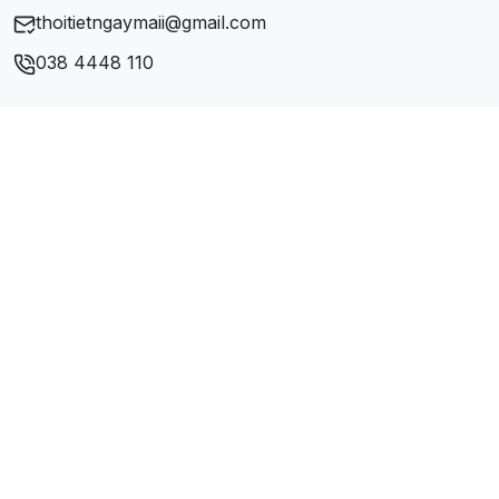
thoitietngaymaii@gmail.com
038 4448 110