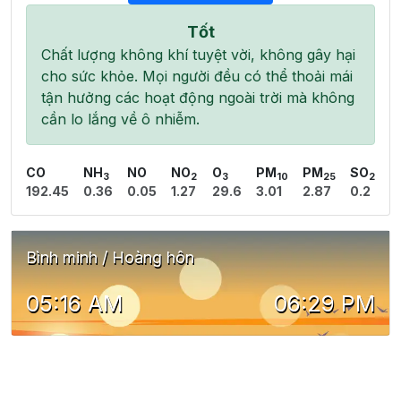
Tốt
Chất lượng không khí tuyệt vời, không gây hại
cho sức khỏe. Mọi người đều có thể thoải mái
tận hưởng các hoạt động ngoài trời mà không
cần lo lắng về ô nhiễm.
CO
NH
NO
NO
O
PM
PM
SO
3
2
3
10
25
2
192.45
0.36
0.05
1.27
29.6
3.01
2.87
0.2
Bình minh / Hoàng hôn
05:16 AM
06:29 PM