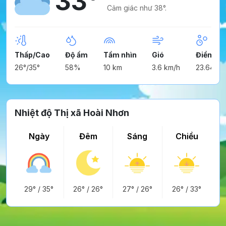
33°
Cảm giác như 38°.
Thấp/Cao
Độ ẩm
Tầm nhìn
Gió
Điểm ng
26°/35°
58%
10 km
3.6 km/h
23.64°
Nhiệt độ Thị xã Hoài Nhơn
Ngày
Đêm
Sáng
Chiều
29°
/
35°
26°
/
26°
27°
/
26°
26°
/
33°