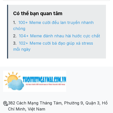
Phường Tam Quan Bắc
Có thể bạn quan tâm
100+ Meme cười đểu lan truyền nhanh
Phường Tam Quan Nam
chóng
104+ Meme đánh nhau hài hước cực chất
Xã Hoài Châu
102+ Meme cười bá đạo giúp xả stress
mỗi ngày
Xã Hoài Châu Bắc
Xã Hoài Hải
Xã Hoài Mỹ
Xã Hoài Phú
382 Cách Mạng Tháng Tám, Phường 9, Quận 3, Hồ
Xã Hoài Sơn
Chí Minh, Việt Nam