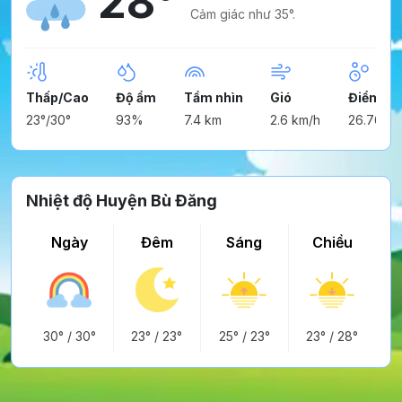
28°
Cảm giác như 35°.
Thấp/Cao
Độ ẩm
Tầm nhìn
Gió
Điểm ng
23°/30°
93%
7.4 km
2.6 km/h
26.76°
Nhiệt độ Huyện Bù Đăng
Ngày
Đêm
Sáng
Chiều
30°
/
30°
23°
/
23°
25°
/
23°
23°
/
28°