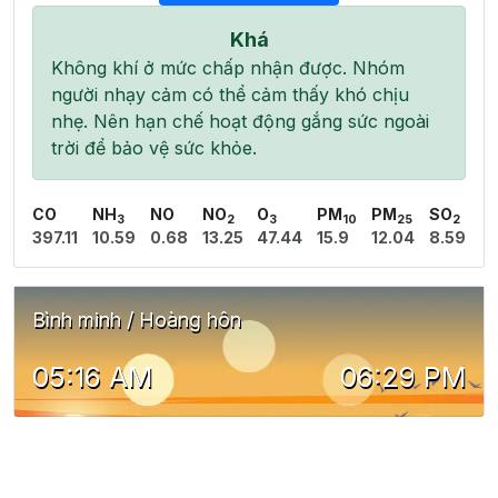
Khá
Không khí ở mức chấp nhận được. Nhóm
người nhạy cảm có thể cảm thấy khó chịu
nhẹ. Nên hạn chế hoạt động gắng sức ngoài
trời để bảo vệ sức khỏe.
CO
NH
NO
NO
O
PM
PM
SO
3
2
3
10
25
2
397.11
10.59
0.68
13.25
47.44
15.9
12.04
8.59
Bình minh / Hoàng hôn
05:16 AM
06:29 PM