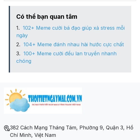
Xã Minh Hưng
Có thể bạn quan tâm
102+ Meme cười bá đạo giúp xả stress mỗi
Xã Nghĩa Bình
ngày
104+ Meme đánh nhau hài hước cực chất
Xã Nghĩa Trung
100+ Meme cười đểu lan truyền nhanh
chóng
Xã Phú Sơn
Xã Phước Sơn
Xã Thọ Sơn
Xã Thống Nhất
382 Cách Mạng Tháng Tám, Phường 9, Quận 3, Hồ
Chí Minh, Việt Nam