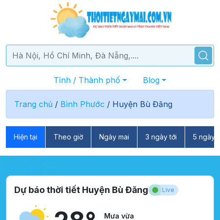
Tỉnh / Thành phố
Blog
Trang chủ
/
Bình Phước
/
Huyện Bù Đăng
Hiện tại
Theo giờ
Ngày mai
3 ngày tới
5 ngày t
Dự báo thời tiết Huyện Bù Đăng
Live
Mưa vừa