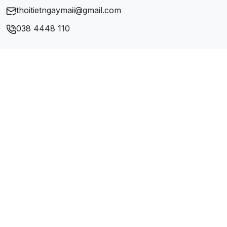
thoitietngaymaii@gmail.com
038 4448 110