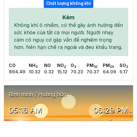
Chất lượng không khí
Kém
Không khí ô nhiễm, có thể gây ảnh hưởng đến
sức khỏe của tất cả mọi người. Người nhạy
cảm có nguy cơ gặp vấn đề nghiêm trọng
hơn. Nên hạn chế ra ngoài và đeo khẩu trang.
CO
NH
NO
NO
O
PM
PM
SO
3
2
3
10
25
2
894.49
10.32
0.32
15.12
70.23
70.37
64.09
5.17
Bình minh / Hoàng hôn
05:16 AM
06:29 PM