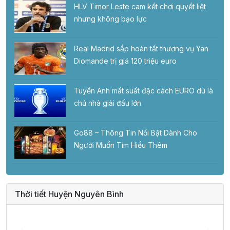
HLV Timor Leste cam kết chơi quyết liệt
nhưng không bạo lực
Real Madrid sắp hoàn tất thương vụ Yan
Diomande trị giá 120 triệu euro
Tuyển Anh mất suất đặc cách EURO dù là
chủ nhà giải đấu lớn
Go88 – Thông Tin Nổi Bật Dành Cho
Người Muốn Tìm Hiểu Thêm
Thời tiết Huyện Nguyên Bình