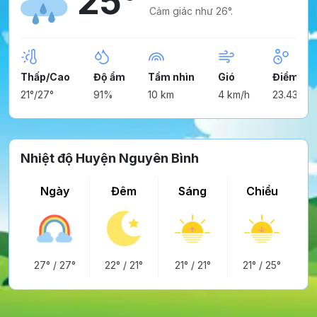
25°
Cảm giác như 26°.
Thấp/Cao
Độ ẩm
Tầm nhìn
Gió
Điểm ng
21°/27°
91%
10 km
4 km/h
23.43°
Nhiệt độ Huyện Nguyên Bình
Ngày
Đêm
Sáng
Chiều
27°
/
27°
22°
/
21°
21°
/
21°
21°
/
25°