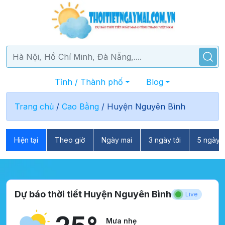
Tỉnh / Thành phố
Blog
Trang chủ
/
Cao Bằng
/
Huyện Nguyên Bình
Hiện tại
Theo giờ
Ngày mai
3 ngày tới
5 ngày t
Dự báo thời tiết Huyện Nguyên Bình
Live
Mưa nhẹ