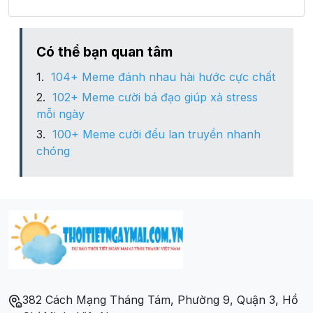
Xã Quang Thành
Xã Tam Kim
Có thể bạn quan tâm
104+ Meme đánh nhau hài hước cực chất
Xã Thành Công
102+ Meme cười bá đạo giúp xả stress
mỗi ngày
Xã Thể Dục
100+ Meme cười đểu lan truyền nhanh
chóng
Xã Thịnh Vượng
Xã Triệu Nguyên
Xã Vũ Minh
Xã Vũ Nông
382 Cách Mạng Tháng Tám, Phường 9, Quận 3, Hồ
Xã Yên Lạc