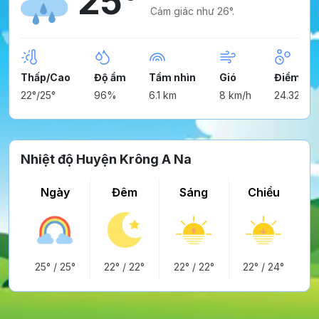
25°
Cảm giác như 26°.
Thấp/Cao
Độ ẩm
Tầm nhìn
Gió
Điểm ng
22°/25°
96%
6.1 km
8 km/h
24.32°
Nhiệt độ Huyện Krông A Na
Ngày
Đêm
Sáng
Chiều
25°
/
25°
22°
/
22°
22°
/
22°
22°
/
24°