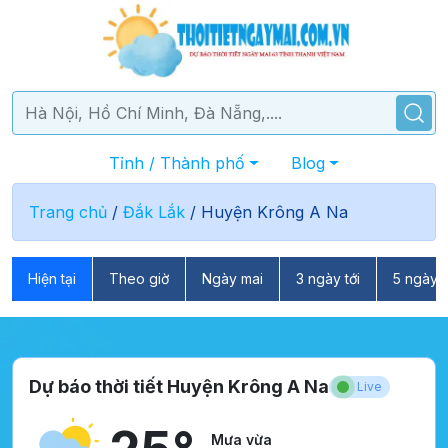
Tỉnh / Thành phố
Blog
Trang chủ
/
Đắk Lắk
/
Huyện Krông A Na
Hiện tại
Theo giờ
Ngày mai
3 ngày tới
5 ngày t
Dự báo thời tiết Huyện Krông A Na
Live
Mưa vừa