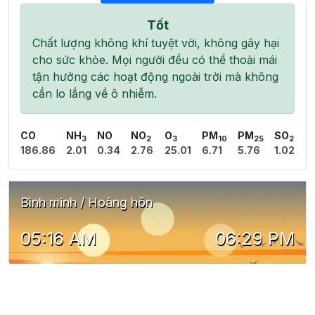
Tốt
Chất lượng không khí tuyệt vời, không gây hại
cho sức khỏe. Mọi người đều có thể thoải mái
tận hưởng các hoạt động ngoài trời mà không
cần lo lắng về ô nhiễm.
CO
NH
NO
NO
O
PM
PM
SO
3
2
3
10
25
2
186.86
2.01
0.34
2.76
25.01
6.71
5.76
1.02
Bình minh / Hoàng hôn
05:16 AM
06:29 PM