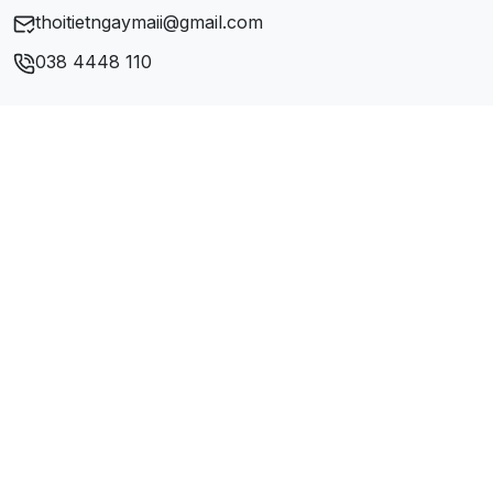
thoitietngaymaii@gmail.com
038 4448 110