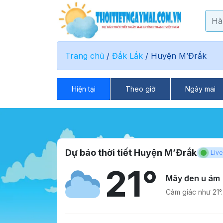
Trang chủ
/
Đắk Lắk
/
Huyện M’Đrắk
Hiện tại
Theo giờ
Ngày mai
Dự báo thời tiết Huyện M’Đrắk
Live
21°
Mây đen u ám
Cảm giác như 21°.