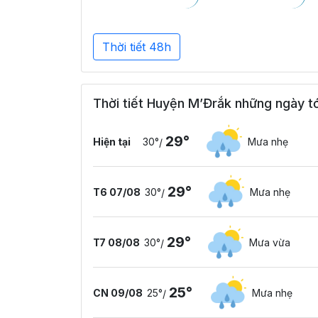
Thời tiết 48h
Thời tiết Huyện M’Đrắk những ngày tớ
29°
Hiện tại
30°
Mưa nhẹ
/
29°
T6 07/08
30°
Mưa nhẹ
/
29°
T7 08/08
30°
Mưa vừa
/
25°
CN 09/08
25°
Mưa nhẹ
/