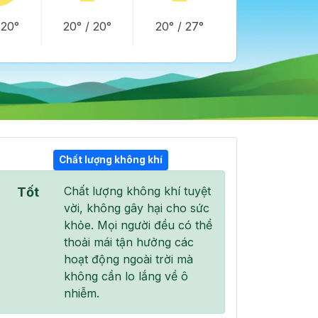
/
20°
20°
/
20°
20°
/
27°
Chất lượng không khí
Chất lượng không khí tuyệt
Tốt
04:00
05:00
06:00
vời, không gây hại cho sức
20°
/
21°
20°
/
20°
20°
/
21°
khỏe. Mọi người đều có thể
thoải mái tận hưởng các
hoạt động ngoài trời mà
không cần lo lắng về ô
nhiễm.
0 %
0 %
0 %
Mây đen u ám
Mây đen u ám
Mây đen u ám