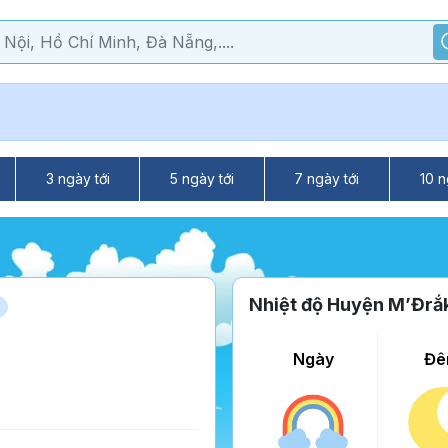
3 ngày tới
5 ngày tới
7 ngày tới
10 n
Nhiệt độ Huyện M’Đrắ
Ngày
Đê