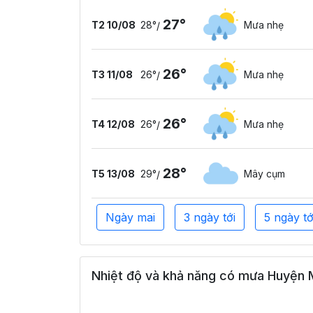
27°
T2 10/08
28°
Mưa nhẹ
/
26°
T3 11/08
26°
Mưa nhẹ
/
26°
T4 12/08
26°
Mưa nhẹ
/
28°
T5 13/08
29°
Mây cụm
/
Ngày mai
3 ngày tới
5 ngày tớ
Nhiệt độ và khả năng có mưa Huyện M