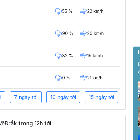
55 %
22 km/h
90 %
20 km/h
T
82 %
19 km/h
0 %
21 km/h
i
7 ngày tới
10 ngày tới
15 ngày tới
’Đrắk trong 12h tới