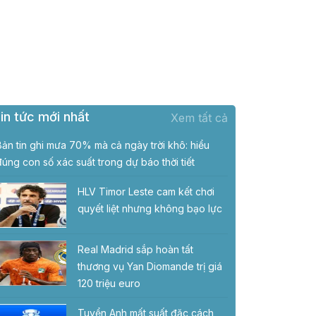
in tức mới nhất
Xem tất cả
Bản tin ghi mưa 70% mà cả ngày trời khô: hiểu
đúng con số xác suất trong dự báo thời tiết
HLV Timor Leste cam kết chơi
quyết liệt nhưng không bạo lực
Real Madrid sắp hoàn tất
thương vụ Yan Diomande trị giá
120 triệu euro
Tuyển Anh mất suất đặc cách