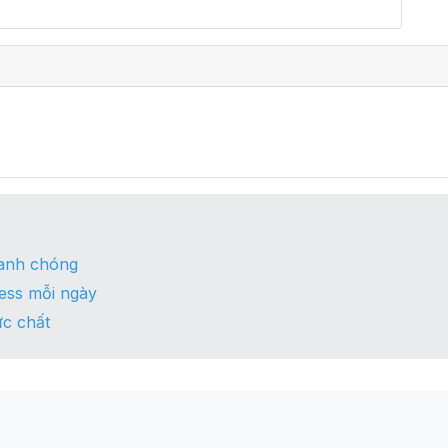
hanh chóng
ess mỗi ngày
c chất