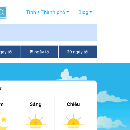
Tỉnh / Thành phố
Blog
gày tới
15 ngày tới
30 ngày tới
k
m
Sáng
Chiều