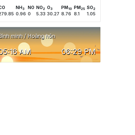
CO
NH
NO
NO
O
PM
PM
SO
3
2
3
10
25
2
279.85
0.96
0
5.33
30.27
8.76
8.1
1.05
Bình minh / Hoàng hôn
05:16 AM
06:29 PM