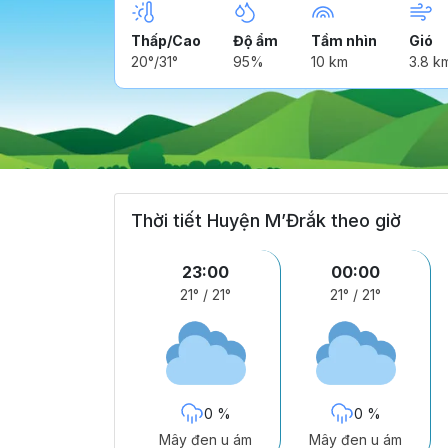
Thấp/Cao
Độ ẩm
Tầm nhìn
Gió
20°/31°
95%
10 km
3.8 k
Thời tiết Huyện M’Đrắk theo giờ
23:00
00:00
21°
/
21°
21°
/
21°
0 %
0 %
Mây đen u ám
Mây đen u ám