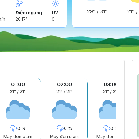
29°
/
31°
21°
Điểm ngưng
UV
m/h
20.17°
0
01:00
02:00
03:00
21°
/
21°
21°
/
21°
21°
/
21°
0 %
0 %
0 %
Mây đen u ám
Mây đen u ám
Mây đen u ám