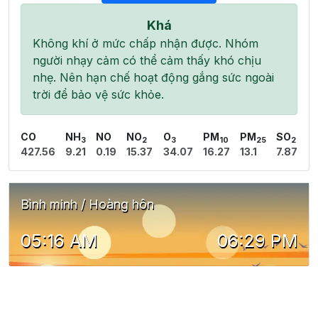
Khá
Không khí ở mức chấp nhận được. Nhóm
người nhạy cảm có thể cảm thấy khó chịu
nhẹ. Nên hạn chế hoạt động gắng sức ngoài
trời để bảo vệ sức khỏe.
CO
NH
NO
NO
O
PM
PM
SO
3
2
3
10
25
2
427.56
9.21
0.19
15.37
34.07
16.27
13.1
7.87
Bình minh / Hoàng hôn
05:16 AM
06:29 PM