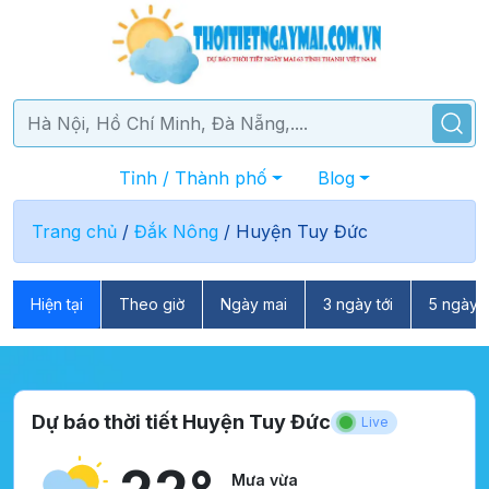
Tỉnh / Thành phố
Blog
Trang chủ
/
Đắk Nông
/
Huyện Tuy Đức
Hiện tại
Theo giờ
Ngày mai
3 ngày tới
5 ngày t
Dự báo thời tiết Huyện Tuy Đức
Live
Mưa vừa