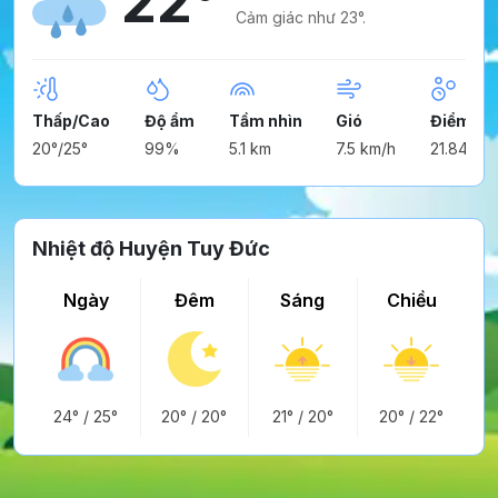
22°
Cảm giác như 23°.
Thấp/Cao
Độ ẩm
Tầm nhìn
Gió
Điểm ng
20°/25°
99%
5.1 km
7.5 km/h
21.84°
Nhiệt độ Huyện Tuy Đức
Ngày
Đêm
Sáng
Chiều
24°
/
25°
20°
/
20°
21°
/
20°
20°
/
22°