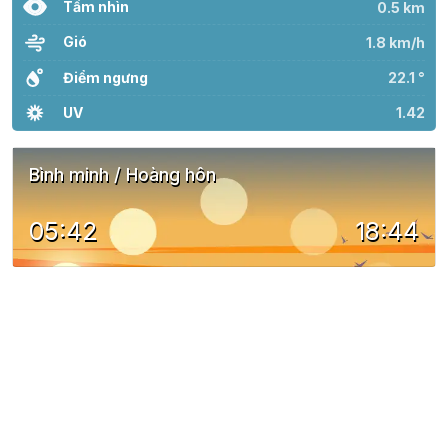
Tầm nhìn
0.5 km
Gió
1.8 km/h
Điểm ngưng
22.1 °
UV
1.42
Bình minh / Hoàng hôn
05:42
18:44