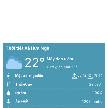
Thời tiết Xã Hừa Ngài
22°
Mây đen u ám
Cảm giác như 23°.
05:42
18:44
Mặt trời mọc/lặn
Thấp/Cao
22°/23°
Độ ẩm
100%
Áp suất
1007 mmhg