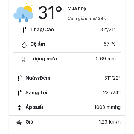
31°
Mưa nhẹ
Cảm giác như 34°.
Thấp/Cao
31°/21°
Độ ẩm
57 %
Lượng mưa
0.69 mm
Ngày/Đêm
31°/22°
Sáng/Tối
22°/24°
Áp suất
1003 mmhg
Gió
1.23 km/h