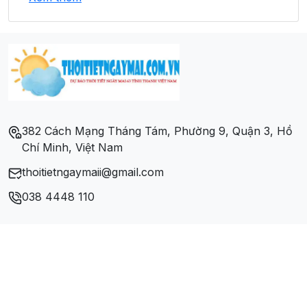
Xã Pa Ham
Xã Sa Lông
Xã Xá Tổng
382 Cách Mạng Tháng Tám, Phường 9, Quận 3, Hồ
Chí Minh, Việt Nam
thoitietngaymaii@gmail.com
038 4448 110