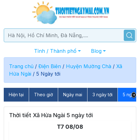
Tỉnh / Thành phố
Blog
Trang chủ
/
Điện Biên
/
Huyện Mường Chà
/
Xã
Hừa Ngài
/
5 Ngày tới
Hiện tại
Theo giờ
Ngày mai
3 ngày tới
5 ngày t
Thời tiết Xã Hừa Ngài 5 ngày tới
T7 08/08