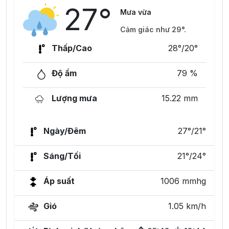
27°
Mưa vừa
Cảm giác như 29°.
Thấp/Cao
28°/20°
Độ ẩm
79 %
Lượng mưa
15.22 mm
Ngày/Đêm
27°/21°
Sáng/Tối
21°/24°
Áp suất
1006 mmhg
Gió
1.05 km/h