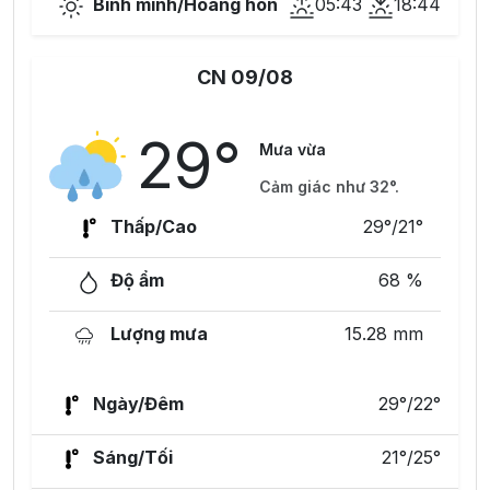
Bình minh/Hoàng hôn
05:43
18:44
CN 09/08
29°
Mưa vừa
Cảm giác như 32°.
Thấp/Cao
29°/21°
Độ ẩm
68 %
Lượng mưa
15.28 mm
Ngày/Đêm
29°/22°
Sáng/Tối
21°/25°