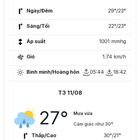
Ngày/Đêm
29°/23°
Sáng/Tối
22°/23°
Áp suất
1001 mmhg
Gió
1.74 km/h
Bình minh/Hoàng hôn
05:44
18:42
T3 11/08
27°
Mưa vừa
Cảm giác như 30°.
Thấp/Cao
30°/21°