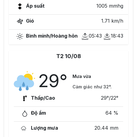
Áp suất
1005 mmhg
Gió
1.71 km/h
Bình minh/Hoàng hôn
05:43
18:43
T2 10/08
29°
Mưa vừa
Cảm giác như 32°.
Thấp/Cao
29°/22°
Độ ẩm
64 %
Lượng mưa
20.44 mm