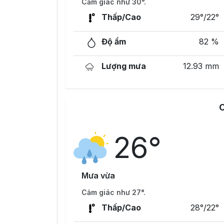
Cảm giác như 30°.
Thấp/Cao
29°/22°
Độ ẩm
82 %
Lượng mưa
12.93 mm
26°
Mưa vừa
Cảm giác như 27°.
Thấp/Cao
28°/22°