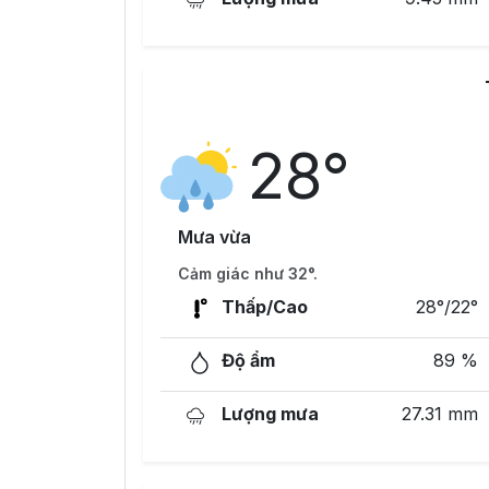
28°
Mưa vừa
Cảm giác như 32°.
Thấp/Cao
28°/22°
Độ ẩm
89 %
Lượng mưa
27.31 mm