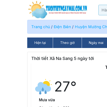
Trang chủ
/
Điện Biên
/
Huyện Mường C
Hiện tại
Theo giờ
Ngày mai
Thời tiết Xã Na Sang 5 ngày tới
27°
Mưa vừa