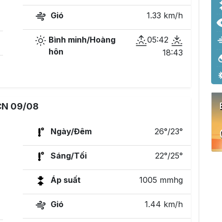
Gió
1.33 km/h
Bình minh/Hoàng
05:42
hôn
18:43
CN 09/08
Ngày/Đêm
26°/23°
Sáng/Tối
22°/25°
Áp suất
1005 mmhg
Gió
1.44 km/h