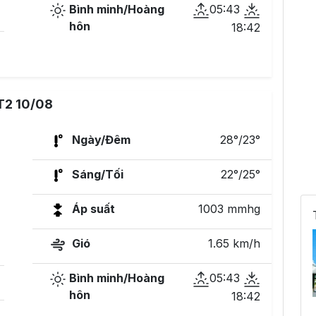
Bình minh/Hoàng
05:43
hôn
18:42
T2 10/08
Ngày/Đêm
28°/23°
Sáng/Tối
22°/25°
Áp suất
1003 mmhg
Gió
1.65 km/h
Bình minh/Hoàng
05:43
hôn
18:42