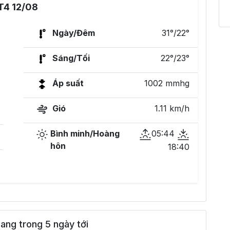
T4 12/08
Ngày/Đêm
31°/22°
Sáng/Tối
22°/23°
Áp suất
1002 mmhg
Gió
1.11 km/h
Bình minh/Hoàng
05:44
hôn
18:40
ang trong 5 ngày tới