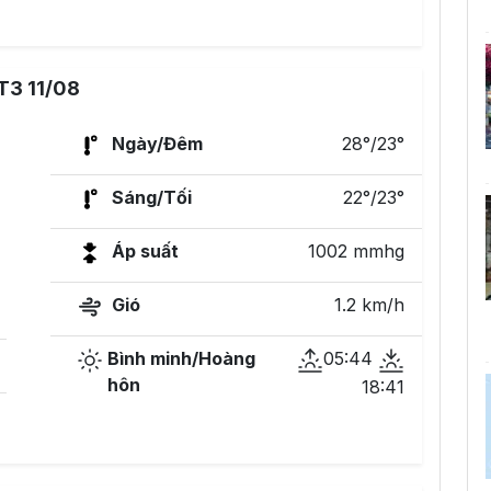
T3 11/08
Ngày/Đêm
28°/23°
Sáng/Tối
22°/23°
Áp suất
1002 mmhg
Gió
1.2 km/h
Bình minh/Hoàng
05:44
hôn
18:41