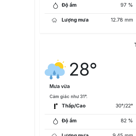
Độ ẩm
97 %
Lượng mưa
12.78 mm
28°
Mưa vừa
Cảm giác như 31°.
Thấp/Cao
30°/22°
Độ ẩm
82 %
Lượng mưa
9.45 mm