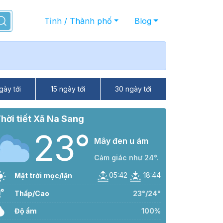
Tỉnh / Thành phố
Blog
gày tới
15 ngày tới
30 ngày tới
hời tiết Xã Na Sang
23°
Mây đen u ám
Cảm giác như 24°.
05:42
18:44
Mặt trời mọc/lặn
Thấp/Cao
23°/24°
Độ ẩm
100%