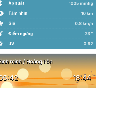
Áp suất
1005 mmhg
Tầm nhìn
10 km
Gió
0.8 km/h
Điểm ngưng
23 °
UV
0.92
Bình minh / Hoàng hôn
05:42
18:44