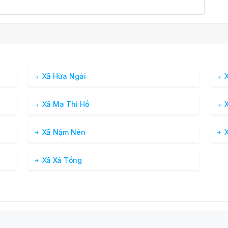
Xã Hừa Ngài
X
Xã Ma Thì Hồ
X
Xã Nậm Nèn
X
Xã Xá Tổng