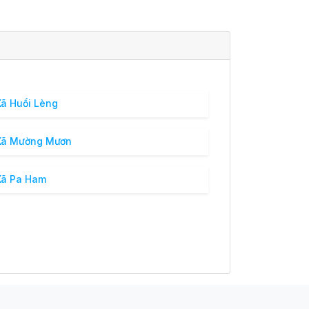
ã Huổi Lèng
ã Mường Mươn
ã Pa Ham