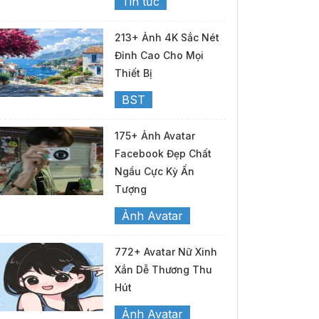
Tin tức
213+ Ảnh 4K Sắc Nét
Đỉnh Cao Cho Mọi
Thiết Bị
BST
175+ Ảnh Avatar
Facebook Đẹp Chất
Ngầu Cực Kỳ Ấn
Tượng
Ảnh Avatar
772+ Avatar Nữ Xinh
Xắn Dễ Thương Thu
Hút
Ảnh Avatar