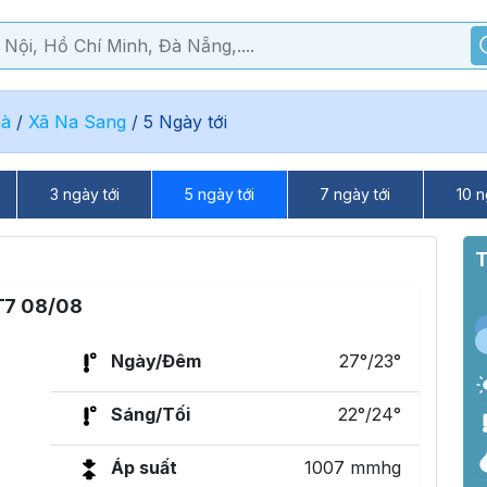
hà
/
Xã Na Sang
/
5 Ngày tới
3 ngày tới
5 ngày tới
7 ngày tới
10 n
T
T7 08/08
Ngày/Đêm
27°/23°
Sáng/Tối
22°/24°
Áp suất
1007 mmhg