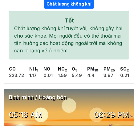
Chất lượng không khí
Tốt
Chất lượng không khí tuyệt vời, không gây hại
cho sức khỏe. Mọi người đều có thể thoải mái
tận hưởng các hoạt động ngoài trời mà không
cần lo lắng về ô nhiễm.
CO
NH
NO
NO
O
PM
PM
SO
3
2
3
10
25
2
223.72
1.17
0.01
1.59
5.49
4.4
3.87
0.21
Bình minh / Hoàng hôn
05:16 AM
06:29 PM