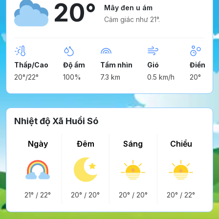
20°
Mây đen u ám
Cảm giác như 21°.
Thấp/Cao
Độ ẩm
Tầm nhìn
Gió
Điểm ng
20°/22°
100%
7.3 km
0.5 km/h
20°
Nhiệt độ Xã Huổi Só
Ngày
Đêm
Sáng
Chiều
21°
/
22°
20°
/
20°
20°
/
20°
20°
/
22°