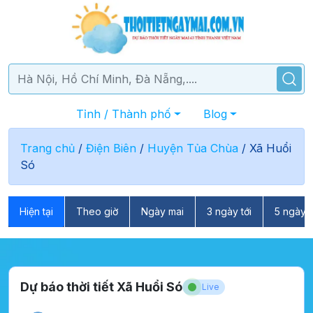
Tỉnh / Thành phố
Blog
Trang chủ
/
Điện Biên
/
Huyện Tủa Chùa
/
Xã Huổi
Só
Hiện tại
Theo giờ
Ngày mai
3 ngày tới
5 ngày t
Dự báo thời tiết Xã Huổi Só
Live