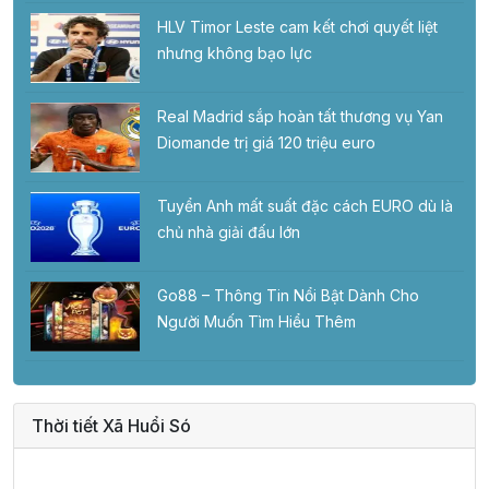
HLV Timor Leste cam kết chơi quyết liệt
nhưng không bạo lực
Real Madrid sắp hoàn tất thương vụ Yan
Diomande trị giá 120 triệu euro
Tuyển Anh mất suất đặc cách EURO dù là
chủ nhà giải đấu lớn
Go88 – Thông Tin Nổi Bật Dành Cho
Người Muốn Tìm Hiểu Thêm
Thời tiết Xã Huổi Só