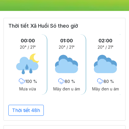
Thời tiết Xã Huổi Só theo giờ
00:00
01:00
02:00
20°
/
21°
20°
/
21°
20°
/
21°
100 %
80 %
80 %
Mưa vừa
Mây đen u ám
Mây đen u ám
Thời tiết 48h