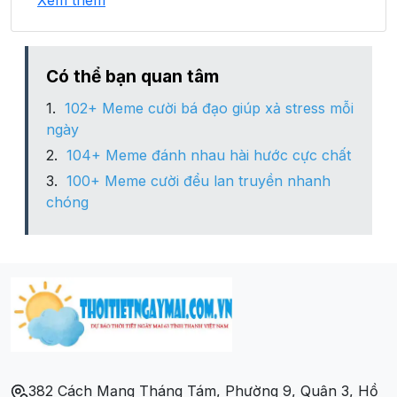
Xem thêm
Xã Trung Thu
Xã Tủa Thàng
Có thể bạn quan tâm
102+ Meme cười bá đạo giúp xả stress mỗi
Xã Xín Chải
ngày
104+ Meme đánh nhau hài hước cực chất
100+ Meme cười đểu lan truyền nhanh
chóng
382 Cách Mạng Tháng Tám, Phường 9, Quận 3, Hồ