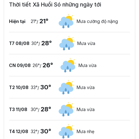
Thời tiết Xã Huổi Só những ngày tới
21°
Hiện tại
21°
Mưa cường độ nặng
/
28°
T7 08/08
30°
Mưa vừa
/
26°
CN 09/08
26°
Mưa vừa
/
30°
T2 10/08
33°
Mưa vừa
/
28°
T3 11/08
30°
Mưa vừa
/
30°
T4 12/08
32°
Mưa nhẹ
/