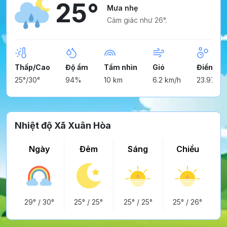
25°
Mưa nhẹ
Cảm giác như 26°.
Thấp/Cao
Độ ẩm
Tầm nhìn
Gió
Điểm ng
25°/30°
94%
10 km
6.2 km/h
23.97°
Nhiệt độ Xã Xuân Hòa
Ngày
Đêm
Sáng
Chiều
29°
/
30°
25°
/
25°
25°
/
25°
25°
/
26°