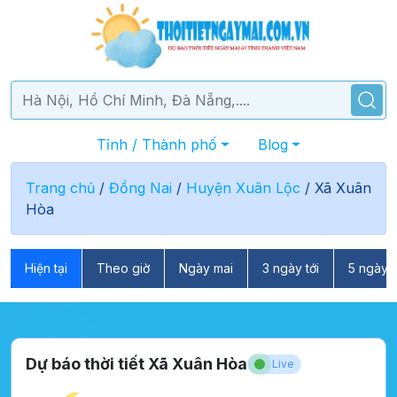
Tỉnh / Thành phố
Blog
Trang chủ
/
Đồng Nai
/
Huyện Xuân Lộc
/
Xã Xuân
Hòa
Hiện tại
Theo giờ
Ngày mai
3 ngày tới
5 ngày t
Dự báo thời tiết Xã Xuân Hòa
Live