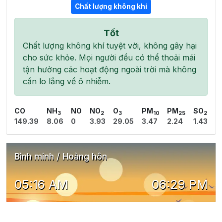
Chất lượng không khí
Tốt
Chất lượng không khí tuyệt vời, không gây hại
cho sức khỏe. Mọi người đều có thể thoải mái
tận hưởng các hoạt động ngoài trời mà không
cần lo lắng về ô nhiễm.
CO
NH
NO
NO
O
PM
PM
SO
3
2
3
10
25
2
149.39
8.06
0
3.93
29.05
3.47
2.24
1.43
Bình minh / Hoàng hôn
05:16 AM
06:29 PM