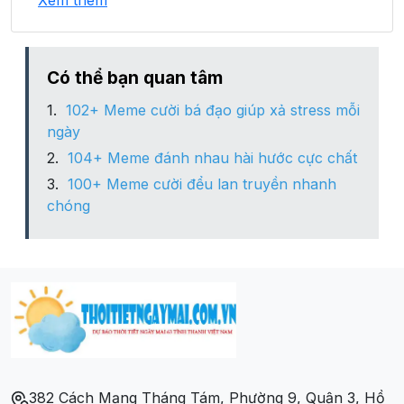
Xem thêm
Xã Xuân Hưng
Xã Xuân Phú
Có thể bạn quan tâm
102+ Meme cười bá đạo giúp xả stress mỗi
Xã Xuân Tâm
ngày
104+ Meme đánh nhau hài hước cực chất
Xã Xuân Thành
100+ Meme cười đểu lan truyền nhanh
chóng
Xã Xuân Thọ
Xã Xuân Trường
382 Cách Mạng Tháng Tám, Phường 9, Quận 3, Hồ