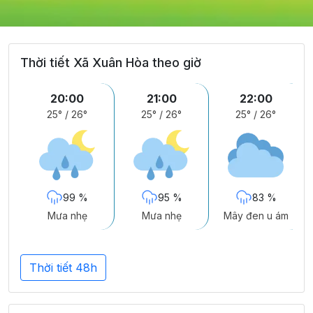
Thời tiết Xã Xuân Hòa theo giờ
20:00
21:00
22:00
25°
/
26°
25°
/
26°
25°
/
26°
99 %
95 %
83 %
Mưa nhẹ
Mưa nhẹ
Mây đen u ám
Thời tiết 48h