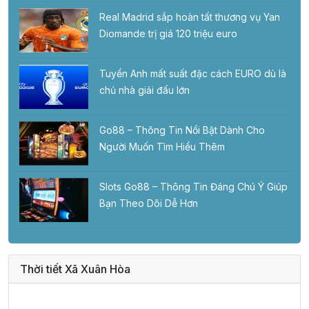
Real Madrid sắp hoàn tất thương vụ Yan
Diomande trị giá 120 triệu euro
Tuyển Anh mất suất đặc cách EURO dù là
chủ nhà giải đấu lớn
Go88 – Thông Tin Nổi Bật Dành Cho
Người Muốn Tìm Hiểu Thêm
Slots Go88 – Thông Tin Đáng Chú Ý Giúp
Bạn Theo Dõi Dễ Hơn
Thời tiết Xã Xuân Hòa