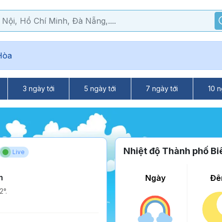
Hòa
3 ngày tới
5 ngày tới
7 ngày tới
10 n
Nhiệt độ Thành phố Bi
Live
m
Ngày
Đê
2°.