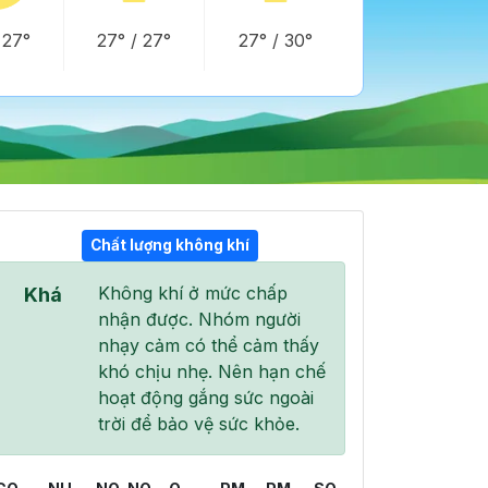
/
27°
27°
/
27°
27°
/
30°
Chất lượng không khí
Không khí ở mức chấp
Khá
07:00
08:00
09:00
nhận được. Nhóm người
28°
/
33°
29°
/
36°
30°
/
37°
nhạy cảm có thể cảm thấy
khó chịu nhẹ. Nên hạn chế
hoạt động gắng sức ngoài
trời để bảo vệ sức khỏe.
38 %
100 %
100 %
Mưa nhẹ
Mưa nhẹ
Mưa nhẹ