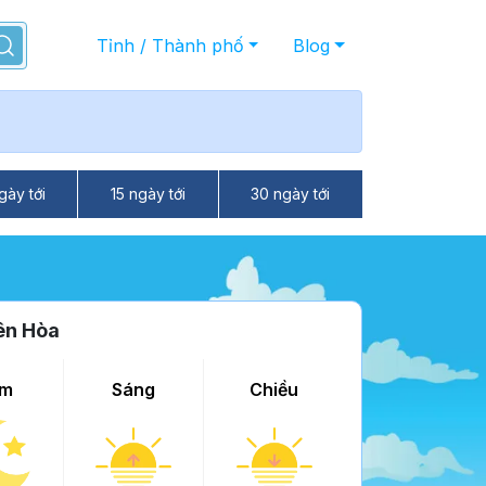
Tỉnh / Thành phố
Blog
gày tới
15 ngày tới
30 ngày tới
ên Hòa
m
Sáng
Chiều