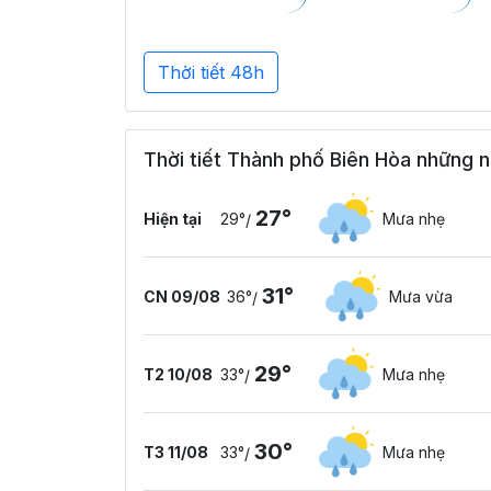
Thời tiết 48h
Thời tiết Thành phố Biên Hòa những n
27°
Hiện tại
29°
Mưa nhẹ
/
31°
CN 09/08
36°
Mưa vừa
/
29°
T2 10/08
33°
Mưa nhẹ
/
30°
T3 11/08
33°
Mưa nhẹ
/