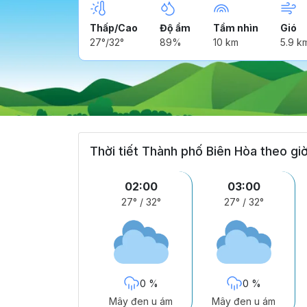
Thấp/Cao
Độ ẩm
Tầm nhìn
Gió
27°/32°
89%
10 km
5.9 k
Thời tiết Thành phố Biên Hòa theo gi
02:00
03:00
27°
/
32°
27°
/
32°
0 %
0 %
Mây đen u ám
Mây đen u ám