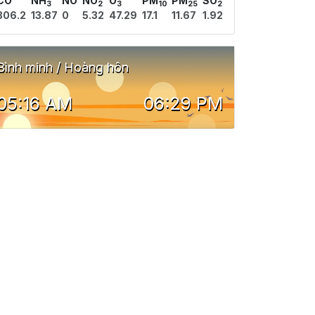
CO
NH
NO
NO
O
PM
PM
SO
3
2
3
10
25
2
306.2
13.87
0
5.32
47.29
17.1
11.67
1.92
Bình minh / Hoàng hôn
05:16 AM
06:29 PM