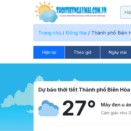
Trang chủ
/
Đồng Nai
/
Thành phố Biên 
Hiện tại
Theo giờ
Ngày mai
Dự báo thời tiết Thành phố Biên Hòa
27°
Mây đen u á
Cảm giác như 3