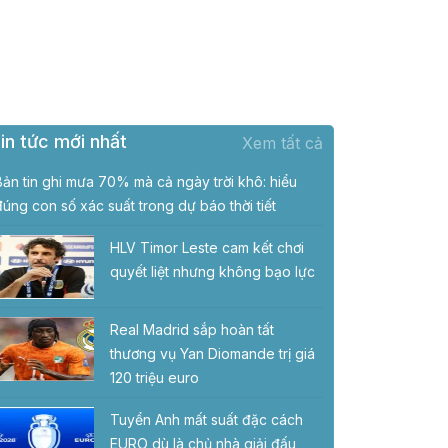
in tức mới nhất
Xem tất cả
Bản tin ghi mưa 70% mà cả ngày trời khô: hiểu
đúng con số xác suất trong dự báo thời tiết
HLV Timor Leste cam kết chơi
quyết liệt nhưng không bạo lực
Real Madrid sắp hoàn tất
thương vụ Yan Diomande trị giá
120 triệu euro
Tuyển Anh mất suất đặc cách
EURO dù là chủ nhà giải đấu