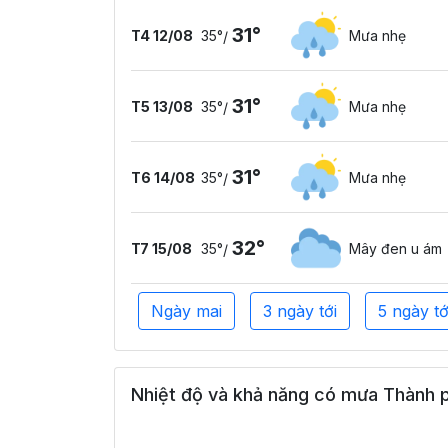
31°
T4 12/08
35°
Mưa nhẹ
/
31°
T5 13/08
35°
Mưa nhẹ
/
31°
T6 14/08
35°
Mưa nhẹ
/
32°
T7 15/08
35°
Mây đen u ám
/
Ngày mai
3 ngày tới
5 ngày tớ
Nhiệt độ và khả năng có mưa Thành p