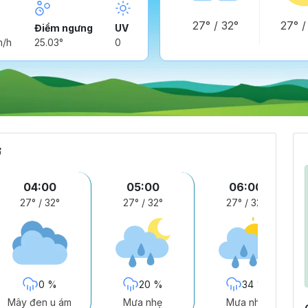
27°
/
32°
27°
Điểm ngưng
UV
m/h
25.03°
0
ờ
04:00
05:00
06:00
27°
/
32°
27°
/
32°
27°
/
32°
0 %
20 %
34 %
Mây đen u ám
Mưa nhẹ
Mưa nhẹ