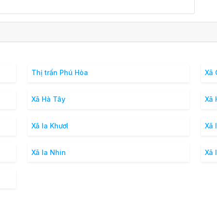
Thị trấn Phú Hòa
Xã 
Xã Hà Tây
Xã 
Xã Ia Khươl
Xã 
Xã Ia Nhin
Xã 