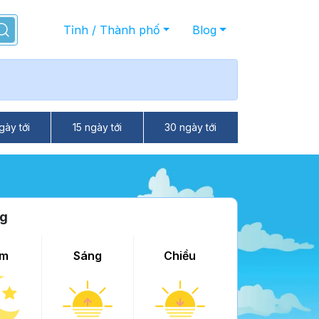
Tỉnh / Thành phố
Blog
gày tới
15 ngày tới
30 ngày tới
ng
m
Sáng
Chiều