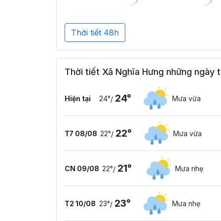
Thời tiết 48h
Thời tiết Xã Nghĩa Hưng những ngày t
24°
Hiện tại
24°
Mưa vừa
/
22°
T7 08/08
22°
Mưa vừa
/
21°
CN 09/08
22°
Mưa nhẹ
/
23°
T2 10/08
23°
Mưa nhẹ
/