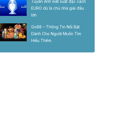
Tuyển Anh mất suất đặc cách
EURO dù là chủ nhà giải đấu
lớn
Go88 – Thông Tin Nổi Bật
Dành Cho Người Muốn Tìm
Hiểu Thêm