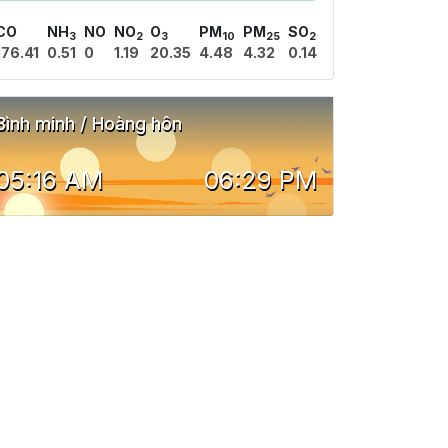
CO
NH
NO
NO
O
PM
PM
SO
3
2
3
10
25
2
176.41
0.51
0
1.19
20.35
4.48
4.32
0.14
Bình minh / Hoàng hôn
05:16 AM
06:29 PM