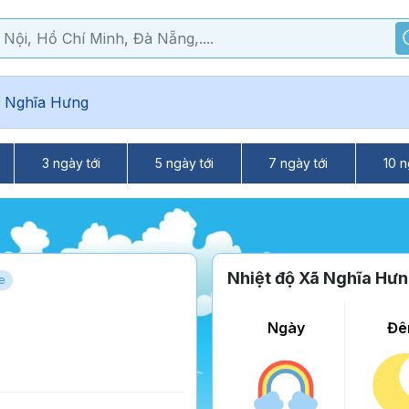
 Nghĩa Hưng
3 ngày tới
5 ngày tới
7 ngày tới
10 n
Nhiệt độ Xã Nghĩa Hư
e
Ngày
Đê