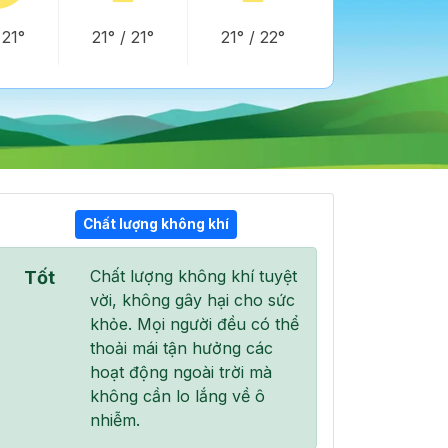
/
21°
21°
/
21°
21°
/
22°
Chất lượng không khí
07:00
08:00
09:00
Chất lượng không khí tuyệt
Tốt
21°
/
22°
22°
/
22°
22°
/
23°
vời, không gây hại cho sức
khỏe. Mọi người đều có thể
thoải mái tận hưởng các
hoạt động ngoài trời mà
không cần lo lắng về ô
44 %
100 %
100 %
nhiễm.
Mưa nhẹ
Mưa nhẹ
Mưa nhẹ