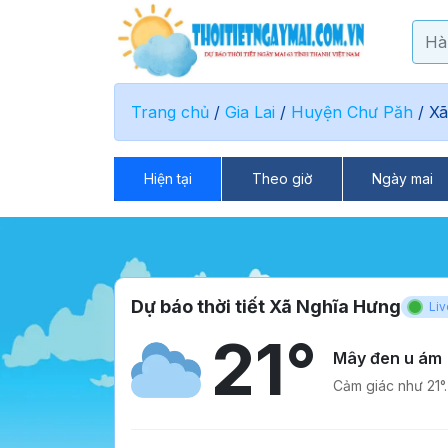
Trang chủ
/
Gia Lai
/
Huyện Chư Păh
/
Xã
Hiện tại
Theo giờ
Ngày mai
Dự báo thời tiết Xã Nghĩa Hưng
Liv
21°
Mây đen u ám
Cảm giác như 21°.