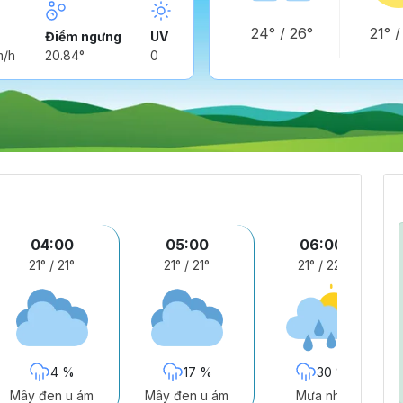
24°
/
26°
21°
Điểm ngưng
UV
m/h
20.84°
0
04:00
05:00
06:00
21°
/
21°
21°
/
21°
21°
/
22°
4 %
17 %
30 %
Mây đen u ám
Mây đen u ám
Mưa nhẹ