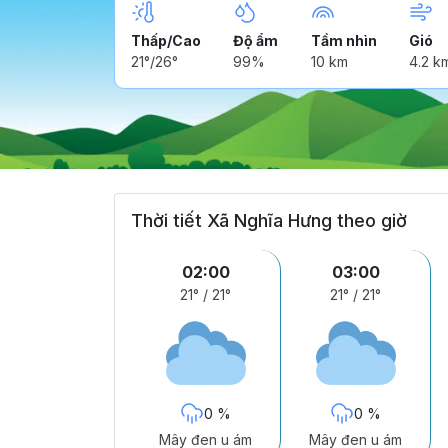
Thấp/Cao
Độ ẩm
Tầm nhìn
Gió
21°/26°
99%
10 km
4.2 k
Thời tiết Xã Nghĩa Hưng theo giờ
02:00
03:00
21°
/
21°
21°
/
21°
0 %
0 %
Mây đen u ám
Mây đen u ám