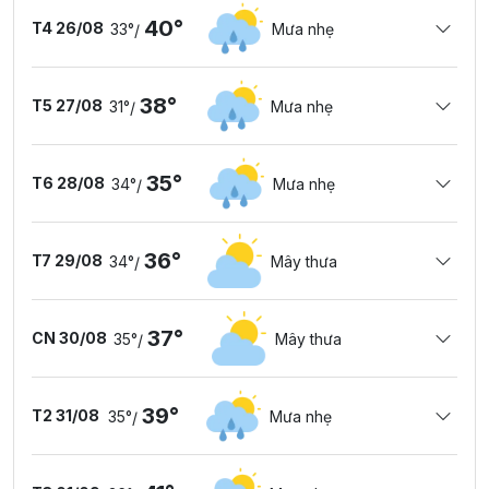
40°
T4 26/08
33°
Mưa nhẹ
/
38°
T5 27/08
31°
Mưa nhẹ
/
35°
T6 28/08
34°
Mưa nhẹ
/
36°
T7 29/08
34°
Mây thưa
/
37°
CN 30/08
35°
Mây thưa
/
39°
T2 31/08
35°
Mưa nhẹ
/