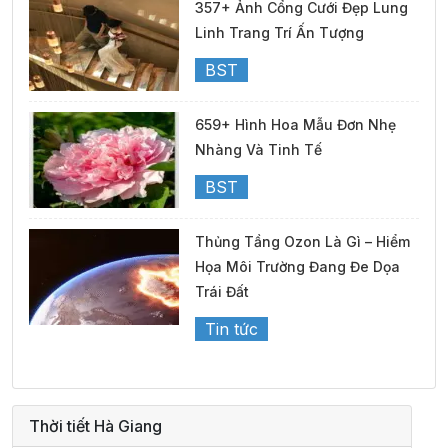
357+ Ảnh Cổng Cưới Đẹp Lung
Linh Trang Trí Ấn Tượng
BST
659+ Hình Hoa Mẫu Đơn Nhẹ
Nhàng Và Tinh Tế
BST
Thủng Tầng Ozon Là Gì – Hiểm
Họa Môi Trường Đang Đe Dọa
Trái Đất
Tin tức
Thời tiết Hà Giang