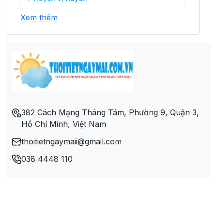
Xem thêm
Huyện Xín Mần
Huyện Yên Minh
Thành phố Hà Giang
382 Cách Mạng Tháng Tám, Phường 9, Quận 3,
Hồ Chí Minh, Việt Nam
thoitietngaymaii@gmail.com
038 4448 110