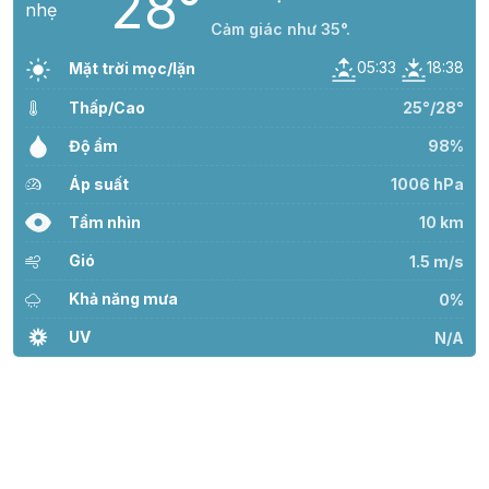
28°
Cảm giác như 35°.
05:33
18:38
Mặt trời mọc/lặn
Thấp/Cao
25°/28°
Độ ẩm
98%
Áp suất
1006 hPa
Tầm nhìn
10 km
Gió
1.5 m/s
Khả năng mưa
0%
UV
N/A