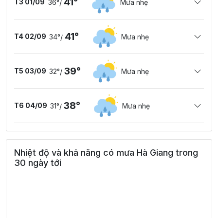
41°
T3 01/09
36°
Mưa nhẹ
/
41°
T4 02/09
34°
Mưa nhẹ
/
39°
T5 03/09
32°
Mưa nhẹ
/
38°
T6 04/09
31°
Mưa nhẹ
/
Nhiệt độ và khả năng có mưa Hà Giang trong
30 ngày tới