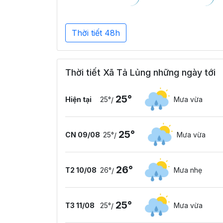
Thời tiết 48h
Thời tiết Xã Tả Lủng những ngày tới
25°
Hiện tại
25°
Mưa vừa
/
25°
CN 09/08
25°
Mưa vừa
/
26°
T2 10/08
26°
Mưa nhẹ
/
25°
T3 11/08
25°
Mưa vừa
/