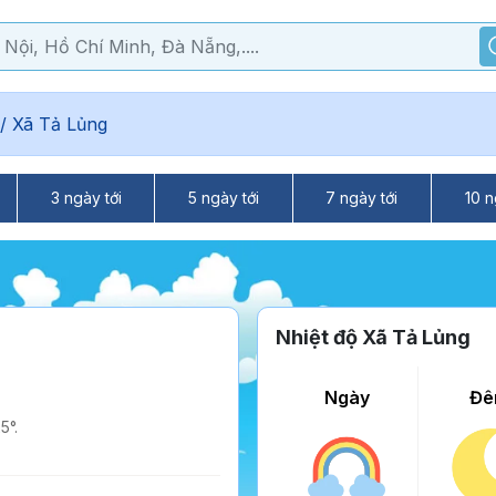
/
Xã Tả Lủng
3 ngày tới
5 ngày tới
7 ngày tới
10 n
Nhiệt độ Xã Tả Lủng
Ngày
Đê
5°.