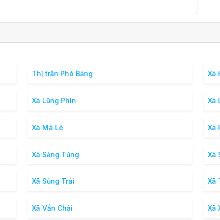
Thị trấn Phó Bảng
Xã 
Xã Lũng Phìn
Xã 
Xã Má Lé
Xã 
Xã Sảng Tủng
Xã 
Xã Sủng Trái
Xã 
Xã Vần Chải
Xã 