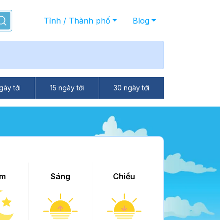
Tỉnh / Thành phố
Blog
gày tới
15 ngày tới
30 ngày tới
m
Sáng
Chiều