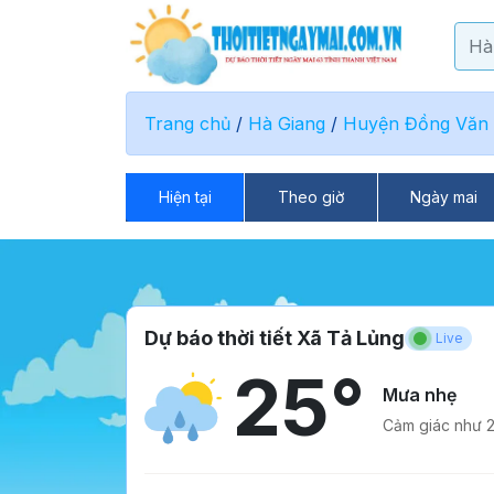
Trang chủ
/
Hà Giang
/
Huyện Đồng Văn
Hiện tại
Theo giờ
Ngày mai
Dự báo thời tiết Xã Tả Lủng
Live
25°
Mưa nhẹ
Cảm giác như 2