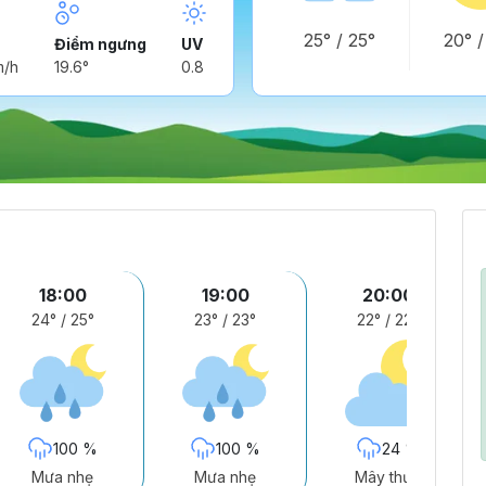
25°
/
25°
20°
Điểm ngưng
UV
m/h
19.6°
0.8
18:00
19:00
20:00
24°
/
25°
23°
/
23°
22°
/
22°
100 %
100 %
24 %
Mưa nhẹ
Mưa nhẹ
Mây thưa
B