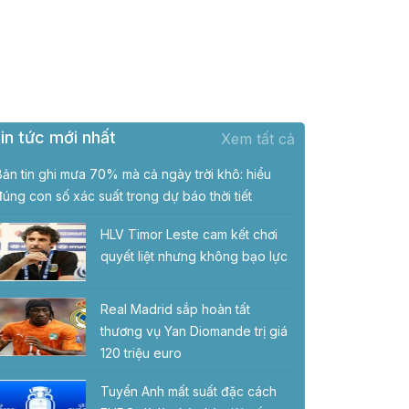
in tức mới nhất
Xem tất cả
Bản tin ghi mưa 70% mà cả ngày trời khô: hiểu
đúng con số xác suất trong dự báo thời tiết
HLV Timor Leste cam kết chơi
quyết liệt nhưng không bạo lực
Real Madrid sắp hoàn tất
thương vụ Yan Diomande trị giá
120 triệu euro
Tuyển Anh mất suất đặc cách