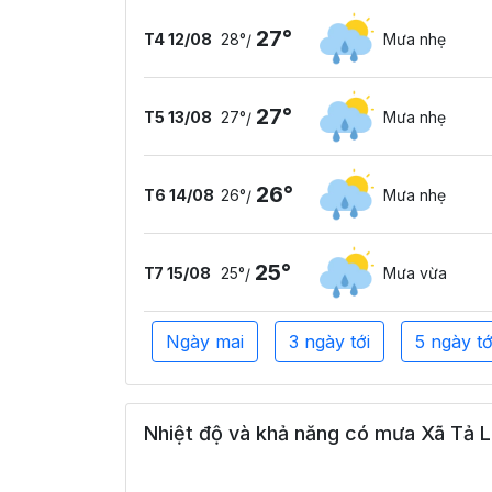
27°
T4 12/08
28°
Mưa nhẹ
/
27°
T5 13/08
27°
Mưa nhẹ
/
26°
T6 14/08
26°
Mưa nhẹ
/
25°
T7 15/08
25°
Mưa vừa
/
Ngày mai
3 ngày tới
5 ngày tớ
Nhiệt độ và khả năng có mưa Xã Tả L