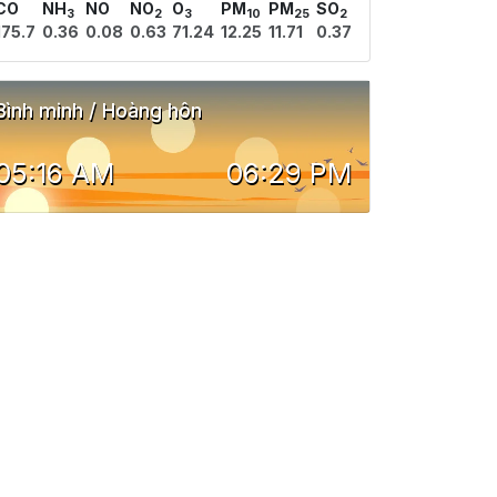
CO
NH
NO
NO
O
PM
PM
SO
3
2
3
10
25
2
175.7
0.36
0.08
0.63
71.24
12.25
11.71
0.37
Bình minh / Hoàng hôn
05:16 AM
06:29 PM