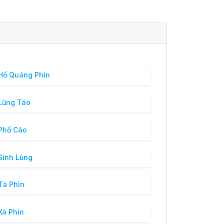
Hố Quáng Phìn
Lũng Táo
Phố Cáo
Sính Lủng
Tả Phìn
Xà Phìn