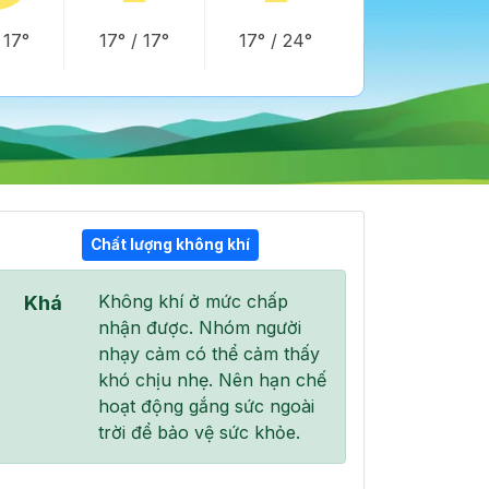
/
17°
17°
/
17°
17°
/
24°
Chất lượng không khí
21:00
22:00
23:00
Không khí ở mức chấp
Khá
21°
/
21°
20°
/
20°
20°
/
20°
nhận được. Nhóm người
nhạy cảm có thể cảm thấy
khó chịu nhẹ. Nên hạn chế
hoạt động gắng sức ngoài
trời để bảo vệ sức khỏe.
15 %
8 %
5 %
ầu trời quang đãng
Bầu trời quang đãng
Bầu trời quang đãng