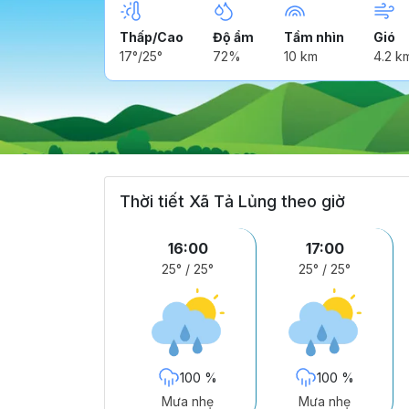
Thấp/Cao
Độ ẩm
Tầm nhìn
Gió
17°/25°
72%
10 km
4.2 k
Thời tiết Xã Tả Lủng theo giờ
16:00
17:00
25°
/
25°
25°
/
25°
100 %
100 %
Mưa nhẹ
Mưa nhẹ