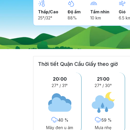
Thấp/Cao
Độ ẩm
Tầm nhìn
Gió
25°/32°
88%
10 km
6.5 k
Thời tiết Quận Cầu Giấy theo giờ
20:00
21:00
27°
/
31°
27°
/
30°
40 %
59 %
Mây đen u ám
Mưa nhẹ