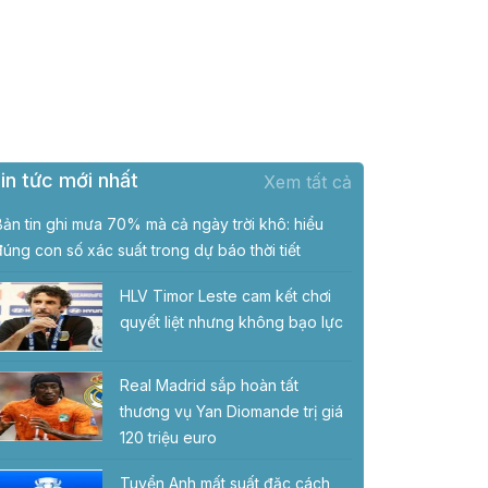
in tức mới nhất
Xem tất cả
Bản tin ghi mưa 70% mà cả ngày trời khô: hiểu
đúng con số xác suất trong dự báo thời tiết
HLV Timor Leste cam kết chơi
quyết liệt nhưng không bạo lực
Real Madrid sắp hoàn tất
thương vụ Yan Diomande trị giá
120 triệu euro
Tuyển Anh mất suất đặc cách