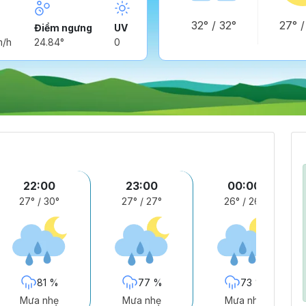
32°
/
32°
27°
Điểm ngưng
UV
m/h
24.84°
0
22:00
23:00
00:00
27°
/
30°
27°
/
27°
26°
/
26°
81 %
77 %
73 %
Mưa nhẹ
Mưa nhẹ
Mưa nhẹ