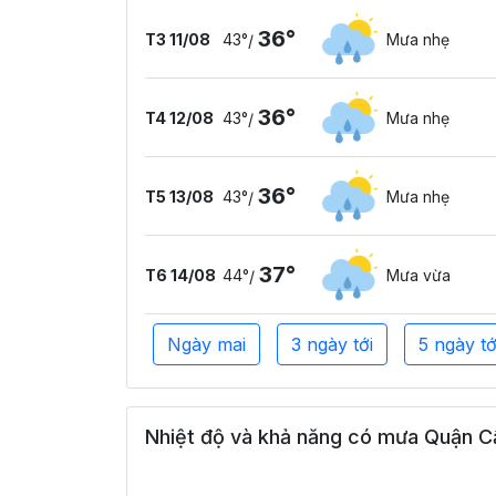
36°
T3 11/08
43°
Mưa nhẹ
/
36°
T4 12/08
43°
Mưa nhẹ
/
36°
T5 13/08
43°
Mưa nhẹ
/
37°
T6 14/08
44°
Mưa vừa
/
Ngày mai
3 ngày tới
5 ngày tớ
Nhiệt độ và khả năng có mưa Quận Cầ