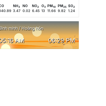
CO
NH
NO
NO
O
PM
PM
SO
3
2
3
10
25
2
340.89
3.47
0.02
6.45
13
11.66
9.82
1.24
Bình minh / Hoàng hôn
05:16 AM
06:29 PM