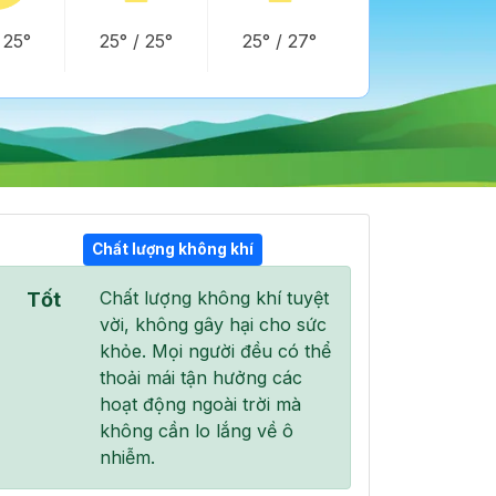
/
25°
25°
/
25°
25°
/
27°
Chất lượng không khí
Chất lượng không khí tuyệt
Tốt
01:00
02:00
03:00
vời, không gây hại cho sức
26°
/
27°
26°
/
26°
25°
/
26°
khỏe. Mọi người đều có thể
thoải mái tận hưởng các
hoạt động ngoài trời mà
không cần lo lắng về ô
nhiễm.
65 %
0 %
0 %
Mây đen u ám
Mây cụm
Mây cụm