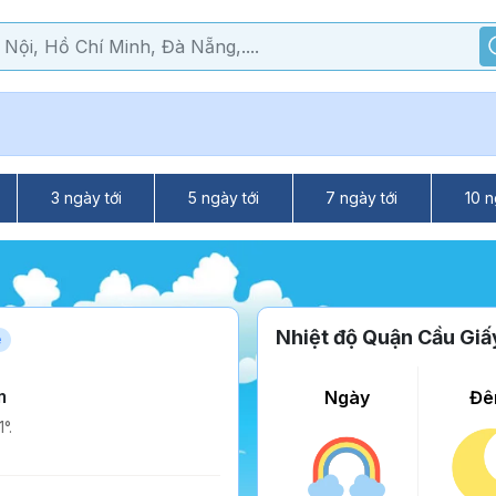
3 ngày tới
5 ngày tới
7 ngày tới
10 n
Nhiệt độ Quận Cầu Giấ
e
m
Ngày
Đê
°.