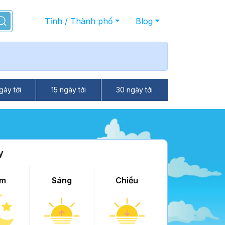
Tỉnh / Thành phố
Blog
gày tới
15 ngày tới
30 ngày tới
y
m
Sáng
Chiều