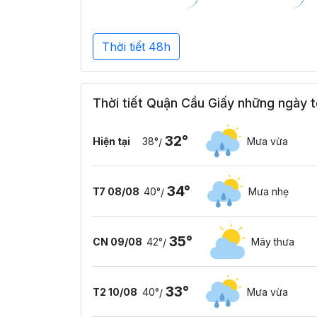
Thời tiết 48h
Thời tiết Quận Cầu Giấy những ngày t
32°
Hiện tại
38°
Mưa vừa
/
34°
T7 08/08
40°
Mưa nhẹ
/
35°
CN 09/08
42°
Mây thưa
/
33°
T2 10/08
40°
Mưa vừa
/