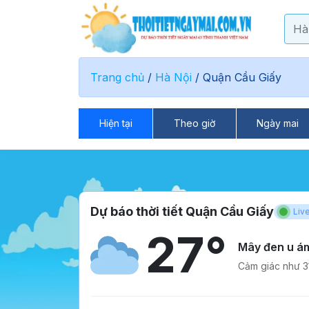
Trang chủ
/
Hà Nội
/
Quận Cầu Giấy
Hiện tại
Theo giờ
Ngày mai
Dự báo thời tiết Quận Cầu Giấy
Liv
27°
Mây đen u á
Cảm giác như 31