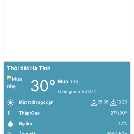
Thời tiết Hà Tĩnh
30°
Mưa nhẹ
Cảm giác như 37°.
05:36
18:29
Mặt trời mọc/lặn
Thấp/Cao
27°/30°
Độ ẩm
77%
Áp suất
1004 hPa