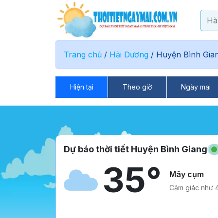
Trang chủ
/
Hải Dương
/
Huyện Bình Gia
Hiện tại
Theo giờ
Ngày mai
Dự báo thời tiết Huyện Bình Giang
35°
Mây cụm
Cảm giác như 4