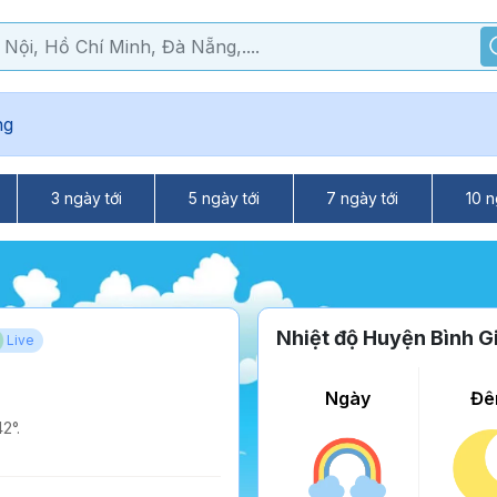
ng
3 ngày tới
5 ngày tới
7 ngày tới
10 n
Nhiệt độ Huyện Bình G
Live
Ngày
Đê
2°.