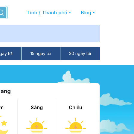
Tỉnh / Thành phố
Blog
gày tới
15 ngày tới
30 ngày tới
iang
m
Sáng
Chiều