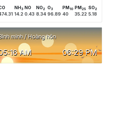
CO
NH
NO
NO
O
PM
PM
SO
3
2
3
10
25
2
474.31
14.2
0.43
8.34
96.89
40
35.22
5.18
Bình minh / Hoàng hôn
05:16 AM
06:29 PM