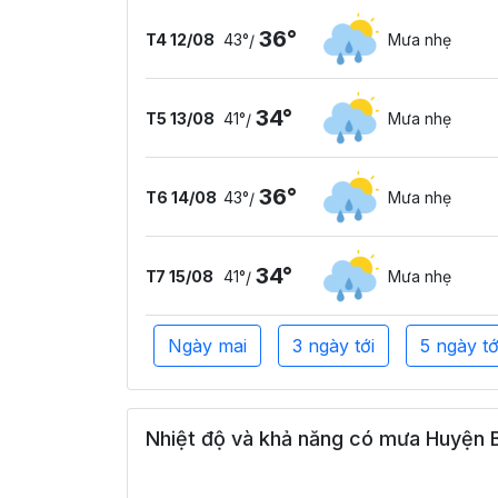
36°
T4 12/08
43°
Mưa nhẹ
/
34°
T5 13/08
41°
Mưa nhẹ
/
36°
T6 14/08
43°
Mưa nhẹ
/
34°
T7 15/08
41°
Mưa nhẹ
/
Ngày mai
3 ngày tới
5 ngày tớ
Nhiệt độ và khả năng có mưa Huyện Bì