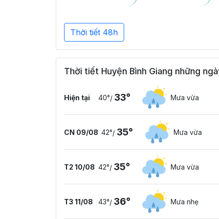
Thời tiết 48h
Thời tiết Huyện Bình Giang những ngà
33°
Hiện tại
40°
Mưa vừa
/
35°
CN 09/08
42°
Mưa vừa
/
35°
T2 10/08
42°
Mưa vừa
/
36°
T3 11/08
43°
Mưa nhẹ
/