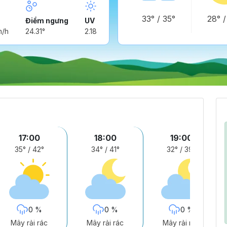
33°
/
35°
28°
Điểm ngưng
UV
m/h
24.31°
2.18
17:00
18:00
19:00
35°
/
42°
34°
/
41°
32°
/
39°
0 %
0 %
0 %
Mây rải rác
Mây rải rác
Mây rải rác