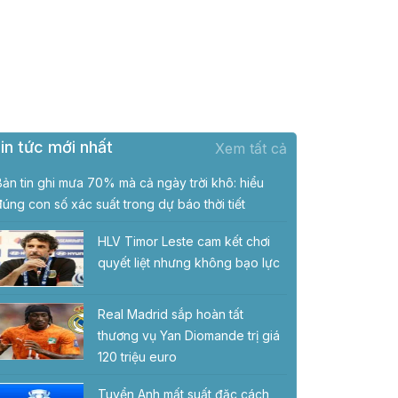
in tức mới nhất
Xem tất cả
Bản tin ghi mưa 70% mà cả ngày trời khô: hiểu
đúng con số xác suất trong dự báo thời tiết
HLV Timor Leste cam kết chơi
quyết liệt nhưng không bạo lực
Real Madrid sắp hoàn tất
thương vụ Yan Diomande trị giá
120 triệu euro
Tuyển Anh mất suất đặc cách