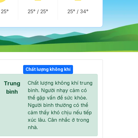
/
25°
25°
/
25°
25°
/
34°
Chất lượng không khí
Chất lượng không khí trung
Trung
20:00
21:00
22:00
bình. Người nhạy cảm có
31°
/
37°
29°
/
35°
29°
/
34°
bình
thể gặp vấn đề sức khỏe.
Người bình thường có thể
cảm thấy khó chịu nếu tiếp
xúc lâu. Cân nhắc ở trong
nhà.
0 %
3 %
1 %
Mây cụm
Mây cụm
Mây cụm