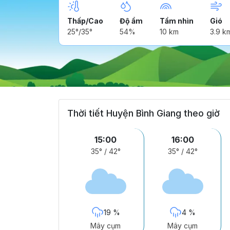
Thấp/Cao
Độ ẩm
Tầm nhìn
Gió
25°/35°
54%
10 km
3.9 k
Thời tiết Huyện Bình Giang theo giờ
15:00
16:00
35°
/
42°
35°
/
42°
19 %
4 %
Mây cụm
Mây cụm