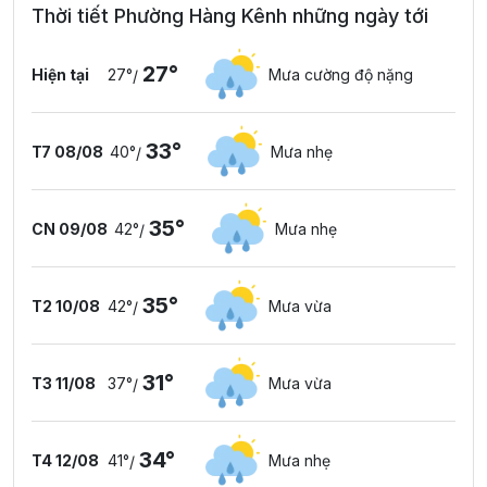
Thời tiết Phường Hàng Kênh những ngày tới
27°
Hiện tại
27°
Mưa cường độ nặng
/
33°
T7 08/08
40°
Mưa nhẹ
/
35°
CN 09/08
42°
Mưa nhẹ
/
35°
T2 10/08
42°
Mưa vừa
/
31°
T3 11/08
37°
Mưa vừa
/
34°
T4 12/08
41°
Mưa nhẹ
/