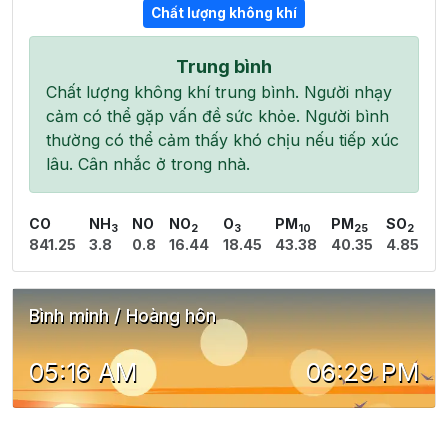
Chất lượng không khí
Trung bình
Chất lượng không khí trung bình. Người nhạy
cảm có thể gặp vấn đề sức khỏe. Người bình
thường có thể cảm thấy khó chịu nếu tiếp xúc
lâu. Cân nhắc ở trong nhà.
CO
NH
NO
NO
O
PM
PM
SO
3
2
3
10
25
2
841.25
3.8
0.8
16.44
18.45
43.38
40.35
4.85
Bình minh / Hoàng hôn
05:16 AM
06:29 PM