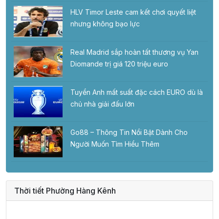
HLV Timor Leste cam kết chơi quyết liệt
nhưng không bạo lực
Real Madrid sắp hoàn tất thương vụ Yan
Diomande trị giá 120 triệu euro
Tuyển Anh mất suất đặc cách EURO dù là
chủ nhà giải đấu lớn
Go88 – Thông Tin Nổi Bật Dành Cho
Người Muốn Tìm Hiểu Thêm
Thời tiết Phường Hàng Kênh