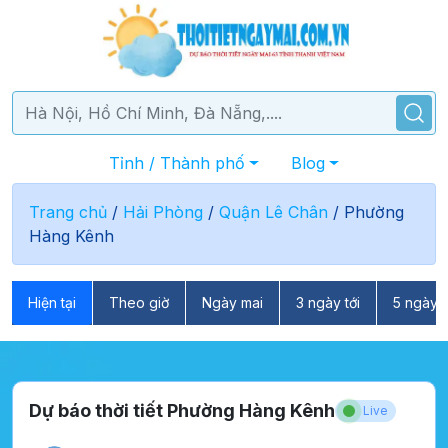
Tỉnh / Thành phố
Blog
Trang chủ
/
Hải Phòng
/
Quận Lê Chân
/
Phường
Hàng Kênh
Hiện tại
Theo giờ
Ngày mai
3 ngày tới
5 ngày t
Dự báo thời tiết Phường Hàng Kênh
Live