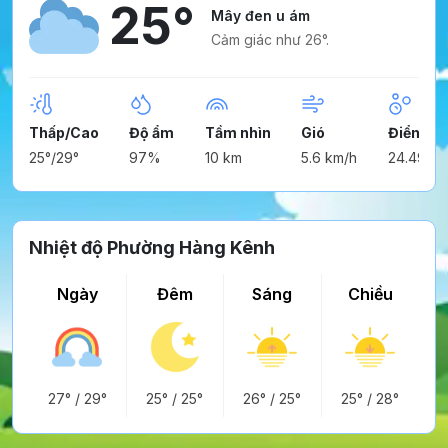
25°
Mây đen u ám
Cảm giác như 26°.
Thấp/Cao
Độ ẩm
Tầm nhìn
Gió
Điểm ng
25°/29°
97%
10 km
5.6 km/h
24.49°
Nhiệt độ Phường Hàng Kênh
Ngày
Đêm
Sáng
Chiều
27°
/
29°
25°
/
25°
26°
/
25°
25°
/
28°