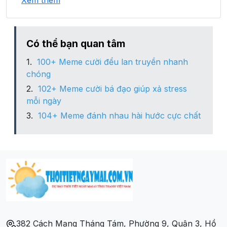
Xem thêm
Phường Lam Sơn
Phường Nghĩa Xá
Có thể bạn quan tâm
100+ Meme cười đểu lan truyền nhanh
Phường Niệm Nghĩa
chóng
102+ Meme cười bá đạo giúp xả stress
Phường Trại Cau
mỗi ngày
104+ Meme đánh nhau hài hước cực chất
Phường Trần Nguyên Hãn
Phường Vĩnh Niệm
382 Cách Mạng Tháng Tám, Phường 9, Quận 3, Hồ