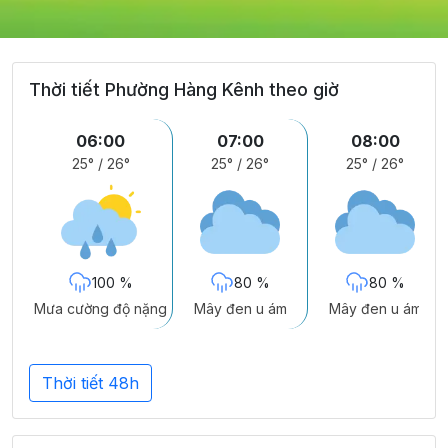
Thời tiết Phường Hàng Kênh theo giờ
06:00
07:00
08:00
25°
/
26°
25°
/
26°
25°
/
26°
100 %
80 %
80 %
Mưa cường độ nặng
Mây đen u ám
Mây đen u ám
Thời tiết 48h