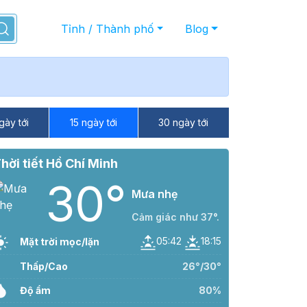
Tỉnh / Thành phố
Blog
gày tới
15 ngày tới
30 ngày tới
hời tiết Hồ Chí Minh
30°
Mưa nhẹ
Cảm giác như 37°.
05:42
18:15
Mặt trời mọc/lặn
Thấp/Cao
26°/30°
Độ ẩm
80%