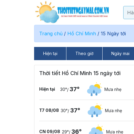
Trang chủ
/
Hồ Chí Minh
/
15 Ngày tới
Hiện tại
Theo giờ
Ngày mai
Thời tiết Hồ Chí Minh 15 ngày tới
37°
Hiện tại
30°
Mưa nhẹ
/
37°
T7 08/08
30°
Mưa nhẹ
/
36°
CN 09/08
29°
Mưa nhẹ
/