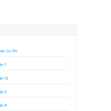
ện Củ Chi
n 1
n 12
n 5
ận 8