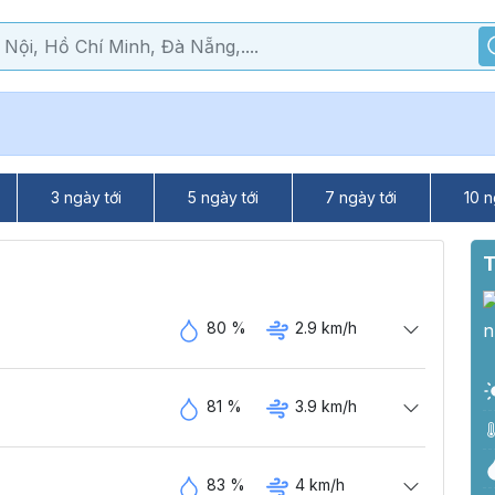
3 ngày tới
5 ngày tới
7 ngày tới
10 n
T
80 %
2.9 km/h
81 %
3.9 km/h
83 %
4 km/h