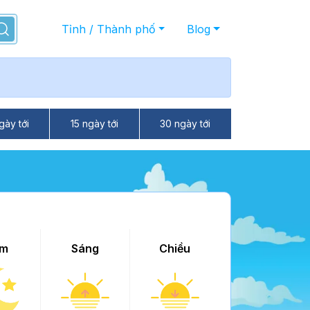
Tỉnh / Thành phố
Blog
gày tới
15 ngày tới
30 ngày tới
m
Sáng
Chiều