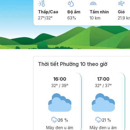
Thấp/Cao
Độ ẩm
Tầm nhìn
Gió
27°/32°
63%
10 km
21.9 k
Thời tiết Phường 10 theo giờ
16:00
17:00
32°
/
39°
32°
/
37°
26 %
21 %
Mây đen u ám
Mây đen u ám