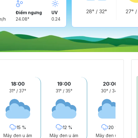
28°
/
32°
27°
Điểm ngưng
UV
m/h
24.08°
0.24
18:00
19:00
20:00
31°
/
37°
31°
/
35°
30°
/
34°
15 %
12 %
20 %
Mây đen u ám
Mây đen u ám
Mây đen u ám