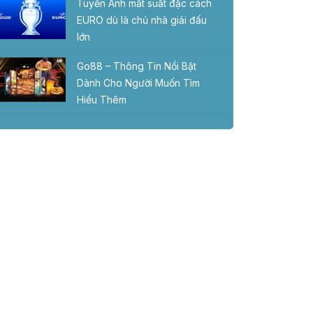
Tuyển Anh mất suất đặc cách
EURO dù là chủ nhà giải đấu
lớn
Go88 – Thông Tin Nổi Bật
Dành Cho Người Muốn Tìm
Hiểu Thêm