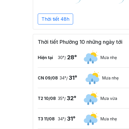
Thời tiết 48h
Thời tiết Phường 10 những ngày tới
28°
Hiện tại
30°
Mưa nhẹ
/
31°
CN 09/08
34°
Mưa nhẹ
/
32°
T2 10/08
35°
Mưa vừa
/
31°
T3 11/08
34°
Mưa nhẹ
/