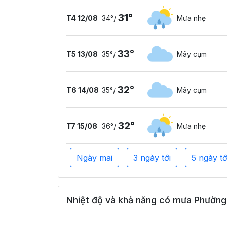
31°
T4 12/08
34°
Mưa nhẹ
/
33°
T5 13/08
35°
Mây cụm
/
32°
T6 14/08
35°
Mây cụm
/
32°
T7 15/08
36°
Mưa nhẹ
/
Ngày mai
3 ngày tới
5 ngày tớ
Nhiệt độ và khả năng có mưa Phường 