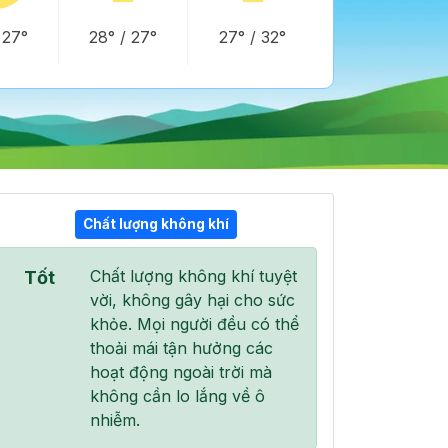
/
27°
28°
/
27°
27°
/
32°
Chất lượng không khí
21:00
22:00
23:00
Chất lượng không khí tuyệt
Tốt
29°
/
32°
28°
/
30°
27°
/
30°
vời, không gây hại cho sức
khỏe. Mọi người đều có thể
thoải mái tận hưởng các
hoạt động ngoài trời mà
không cần lo lắng về ô
11 %
10 %
4 %
nhiễm.
Mây đen u ám
Mây đen u ám
Mây đen u ám