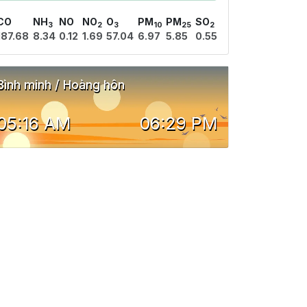
CO
NH
NO
NO
O
PM
PM
SO
3
2
3
10
25
2
187.68
8.34
0.12
1.69
57.04
6.97
5.85
0.55
Bình minh / Hoàng hôn
05:16 AM
06:29 PM