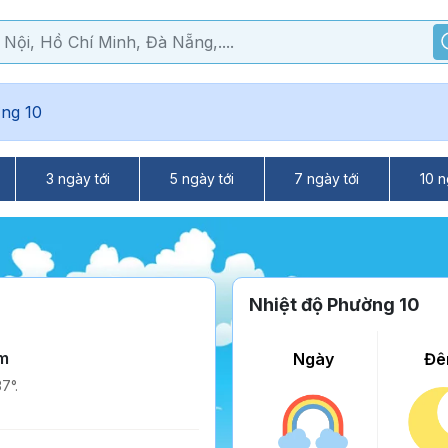
ng 10
3 ngày tới
5 ngày tới
7 ngày tới
10 n
Nhiệt độ Phường 10
m
Ngày
Đê
7°.