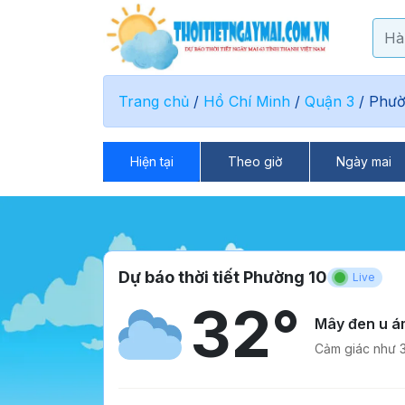
Trang chủ
/
Hồ Chí Minh
/
Quận 3
/
Phườ
Hiện tại
Theo giờ
Ngày mai
Dự báo thời tiết Phường 10
Live
32°
Mây đen u á
Cảm giác như 3