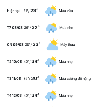
28°
Hiện tại
31°
Mưa vừa
/
32°
T7 08/08
36°
Mưa nhẹ
/
33°
CN 09/08
38°
Mây thưa
/
34°
T2 10/08
40°
Mưa nhẹ
/
30°
T3 11/08
35°
Mưa cường độ nặng
/
34°
T4 12/08
40°
Mưa nhẹ
/