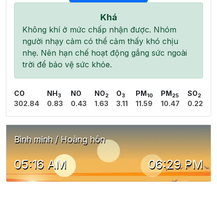
Khá
Không khí ở mức chấp nhận được. Nhóm
người nhạy cảm có thể cảm thấy khó chịu
nhẹ. Nên hạn chế hoạt động gắng sức ngoài
trời để bảo vệ sức khỏe.
CO
NH
NO
NO
O
PM
PM
SO
3
2
3
10
25
2
302.84
0.83
0.43
1.63
3.11
11.59
10.47
0.22
Bình minh / Hoàng hôn
05:16 AM
06:29 PM