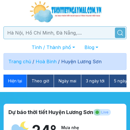
Tỉnh / Thành phố
Blog
Trang chủ
/
Hoà Bình
/
Huyện Lương Sơn
Hiện tại
Theo giờ
Ngày mai
3 ngày tới
5 ngày t
Dự báo thời tiết Huyện Lương Sơn
Live
Mưa nhẹ