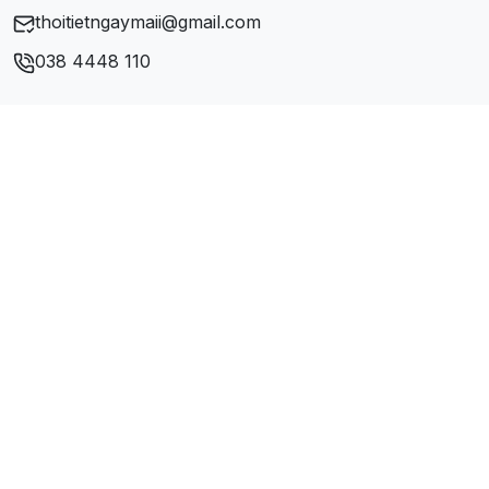
thoitietngaymaii@gmail.com
038 4448 110