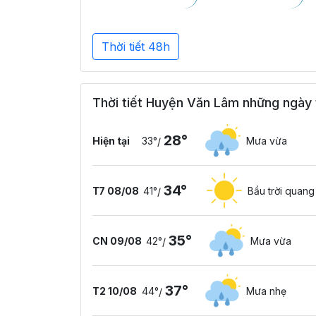
Thời tiết 48h
Thời tiết Huyện Văn Lâm những ngày 
28°
Hiện tại
33°
Mưa vừa
/
34°
T7 08/08
41°
Bầu trời quan
/
35°
CN 09/08
42°
Mưa vừa
/
37°
T2 10/08
44°
Mưa nhẹ
/