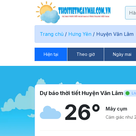
Trang chủ
/
Hưng Yên
/
Huyện Văn Lâm
Hiện tại
Theo giờ
Ngày mai
Dự báo thời tiết Huyện Văn Lâm
Li
26°
Mây cụm
Cảm giác như 2