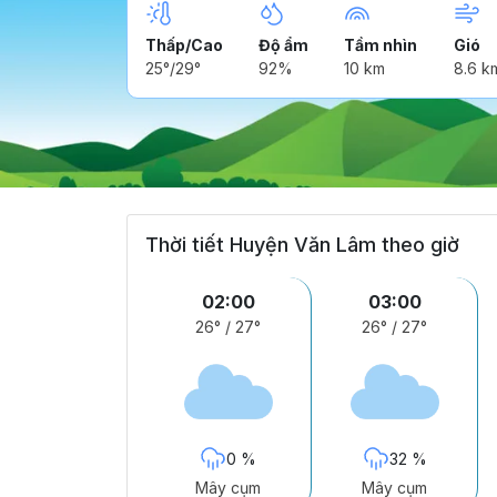
Thấp/Cao
Độ ẩm
Tầm nhìn
Gió
25°/29°
92%
10 km
8.6 k
Thời tiết Huyện Văn Lâm theo giờ
02:00
03:00
26°
/
27°
26°
/
27°
0 %
32 %
Mây cụm
Mây cụm