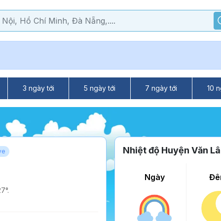
3 ngày tới
5 ngày tới
7 ngày tới
10 n
Nhiệt độ Huyện Văn L
ve
Ngày
Đê
7°.