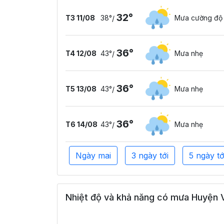
32°
T3 11/08
38°
Mưa cường độ
/
36°
T4 12/08
43°
Mưa nhẹ
/
36°
T5 13/08
43°
Mưa nhẹ
/
36°
T6 14/08
43°
Mưa nhẹ
/
Ngày mai
3 ngày tới
5 ngày tớ
Nhiệt độ và khả năng có mưa Huyện V