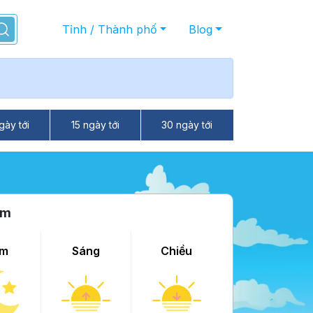
Tỉnh / Thành phố
Blog
gày tới
15 ngày tới
30 ngày tới
âm
m
Sáng
Chiều