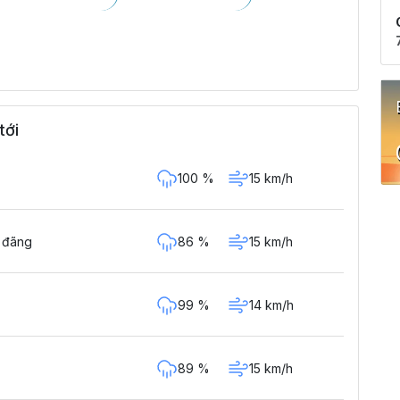
tới
100 %
15 km/h
86 %
15 km/h
g đãng
99 %
14 km/h
89 %
15 km/h