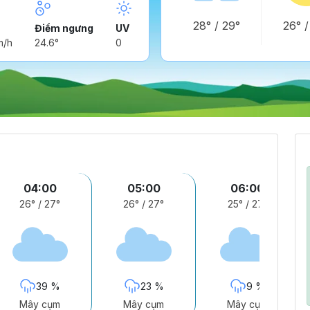
28°
/
29°
26°
Điểm ngưng
UV
m/h
24.6°
0
04:00
05:00
06:00
26°
/
27°
26°
/
27°
25°
/
27°
39 %
23 %
9 %
Mây cụm
Mây cụm
Mây cụm