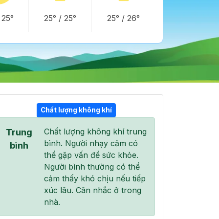
/
25°
25°
/
25°
25°
/
26°
Chất lượng không khí
Chất lượng không khí trung
Trung
07:00
08:00
09:00
bình. Người nhạy cảm có
27°
/
30°
28°
/
33°
29°
/
35°
bình
thể gặp vấn đề sức khỏe.
Người bình thường có thể
cảm thấy khó chịu nếu tiếp
xúc lâu. Cân nhắc ở trong
nhà.
9 %
96 %
100 %
Mây cụm
Mưa nhẹ
Mưa vừa