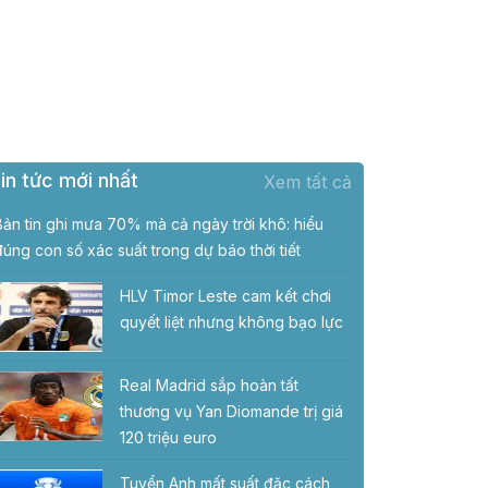
in tức mới nhất
Xem tất cả
Bản tin ghi mưa 70% mà cả ngày trời khô: hiểu
đúng con số xác suất trong dự báo thời tiết
HLV Timor Leste cam kết chơi
quyết liệt nhưng không bạo lực
Real Madrid sắp hoàn tất
thương vụ Yan Diomande trị giá
120 triệu euro
Tuyển Anh mất suất đặc cách