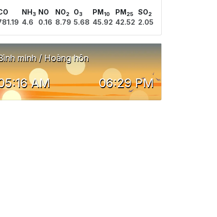
CO
NH
NO
NO
O
PM
PM
SO
3
2
3
10
25
2
781.19
4.6
0.16
8.79
5.68
45.92
42.52
2.05
Bình minh / Hoàng hôn
05:16 AM
06:29 PM