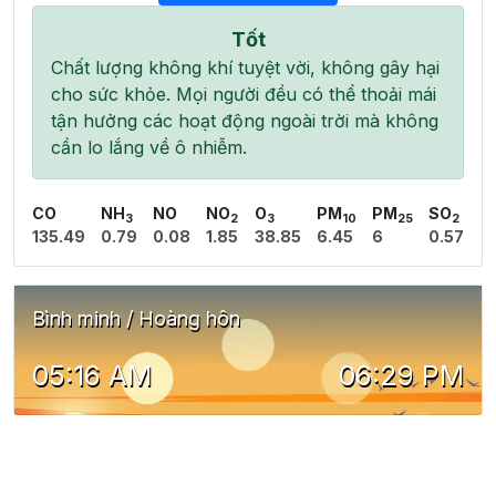
Tốt
Chất lượng không khí tuyệt vời, không gây hại
cho sức khỏe. Mọi người đều có thể thoải mái
tận hưởng các hoạt động ngoài trời mà không
cần lo lắng về ô nhiễm.
CO
NH
NO
NO
O
PM
PM
SO
3
2
3
10
25
2
135.49
0.79
0.08
1.85
38.85
6.45
6
0.57
Bình minh / Hoàng hôn
05:16 AM
06:29 PM