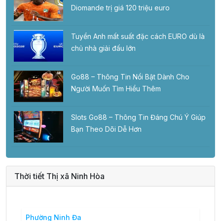
Diomande trị giá 120 triệu euro
Tuyển Anh mất suất đặc cách EURO dù là
chủ nhà giải đấu lớn
Go88 – Thông Tin Nổi Bật Dành Cho
Người Muốn Tìm Hiểu Thêm
Slots Go88 – Thông Tin Đáng Chú Ý Giúp
Bạn Theo Dõi Dễ Hơn
Thời tiết Thị xã Ninh Hòa
Phường Ninh Đa