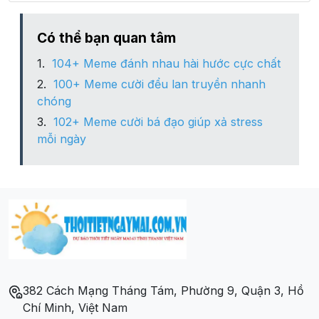
Xã Ninh Đông
Có thể bạn quan tâm
104+ Meme đánh nhau hài hước cực chất
Xã Ninh Hưng
100+ Meme cười đểu lan truyền nhanh
chóng
Xã Ninh Ích
102+ Meme cười bá đạo giúp xả stress
mỗi ngày
Xã Ninh Lộc
Xã Ninh Phú
Xã Ninh Phụng
Xã Ninh Phước
382 Cách Mạng Tháng Tám, Phường 9, Quận 3, Hồ
Xã Ninh Quang
Chí Minh, Việt Nam