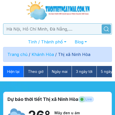
Tỉnh / Thành phố
Blog
Trang chủ
/
Khánh Hòa
/
Thị xã Ninh Hòa
Hiện tại
Theo giờ
Ngày mai
3 ngày tới
5 ngày t
Dự báo thời tiết Thị xã Ninh Hòa
Live
Mây đen u ám