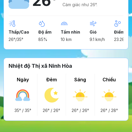
26°
Cảm giác như 26°.
Thấp/Cao
Độ ẩm
Tầm nhìn
Gió
Điểm ng
26°/35°
85%
10 km
9.1 km/h
23.28°
Nhiệt độ Thị xã Ninh Hòa
Ngày
Đêm
Sáng
Chiều
35°
/
35°
26°
/
26°
26°
/
26°
26°
/
28°