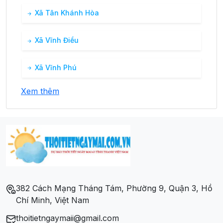
34°
15:00
30°
Mưa nhẹ
/
Xã Tân Khánh Hòa
Xã Vĩnh Điều
34°
16:00
30°
Mưa nhẹ
/
Xã Vĩnh Phú
33°
17:00
29°
Mưa nhẹ
/
Xem thêm
31°
18:00
28°
Mưa nhẹ
/
382 Cách Mạng Tháng Tám, Phường 9, Quận 3, Hồ
Chí Minh, Việt Nam
thoitietngaymaii@gmail.com