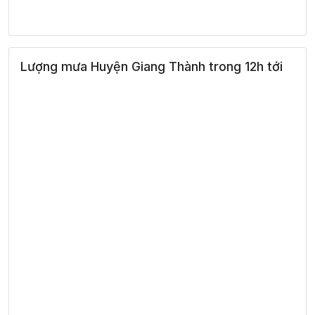
31°
08:00
28°
Mây đen u ám
/
Lượng mưa Huyện Giang Thành trong 12h tới
31°
09:00
28°
Mây đen u ám
/
34°
10:00
30°
Mây đen u ám
/
36°
11:00
32°
Mây đen u ám
/
37°
12:00
32°
Mây đen u ám
/
37°
13:00
32°
Mưa nhẹ
/