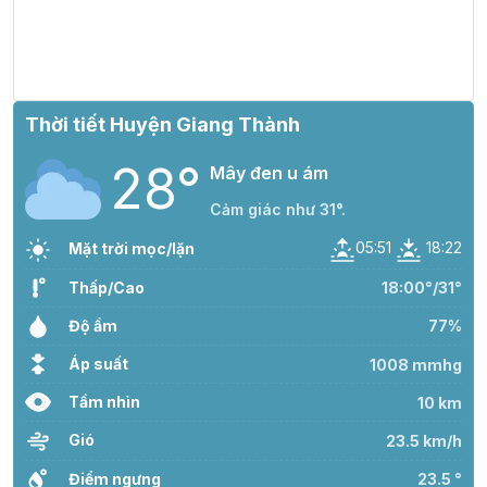
37°
14:00
32°
Mây cụm
/
36°
15:00
31°
Mây cụm
/
Thời tiết Huyện Giang Thành
28°
35°
16:00
31°
Mây cụm
Mây đen u ám
/
Cảm giác như 31°.
34°
05:51
18:22
17:00
30°
Mây cụm
Mặt trời mọc/lặn
/
Thấp/Cao
18:00°/31°
33°
Độ ẩm
18:00
28°
Mây cụm
77%
/
Áp suất
1008 mmhg
31°
Tầm nhìn
10 km
19:00
28°
Mưa nhẹ
/
Gió
23.5 km/h
31°
Điểm ngưng
23.5 °
20:00
27°
Mưa nhẹ
/