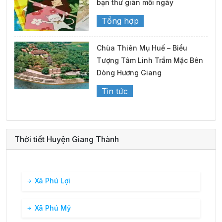
bạn thư giãn mỗi ngày
Tổng hợp
30°
09:00
27°
Mưa nhẹ
/
Chùa Thiên Mụ Huế – Biểu
31°
10:00
28°
Mưa nhẹ
/
Tượng Tâm Linh Trầm Mặc Bên
Dòng Hương Giang
Tin tức
32°
11:00
28°
Mưa vừa
/
34°
12:00
29°
Mưa vừa
/
Thời tiết Huyện Giang Thành
36°
13:00
31°
Mưa vừa
/
Xã Phú Lợi
34°
14:00
30°
Mưa nhẹ
/
Xã Phú Mỹ