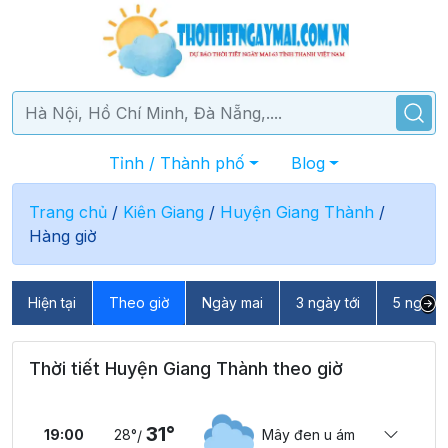
Tỉnh / Thành phố
Blog
Trang chủ
/
Kiên Giang
/
Huyện Giang Thành
/
Hàng giờ
Hiện tại
Theo giờ
Ngày mai
3 ngày tới
5 ngày t
Thời tiết Huyện Giang Thành theo giờ
31°
19:00
28°
Mây đen u ám
/