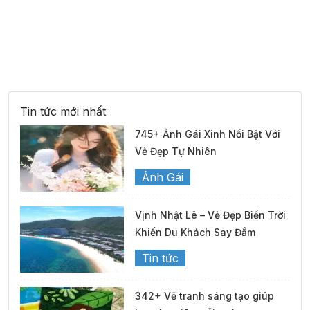
30°
03:00
28°
Mây đen u ám
/
30°
04:00
28°
Mây đen u ám
/
Tin tức mới nhất
745+ Ảnh Gái Xinh Nổi Bật Với
30°
05:00
28°
Mây đen u ám
/
Vẻ Đẹp Tự Nhiên
Ảnh Gái
30°
06:00
28°
Mây đen u ám
/
Vịnh Nhật Lê – Vẻ Đẹp Biển Trời
Khiến Du Khách Say Đắm
30°
07:00
27°
Mây đen u ám
/
Tin tức
31°
08:00
28°
Mưa nhẹ
/
342+ Vẽ tranh sáng tạo giúp