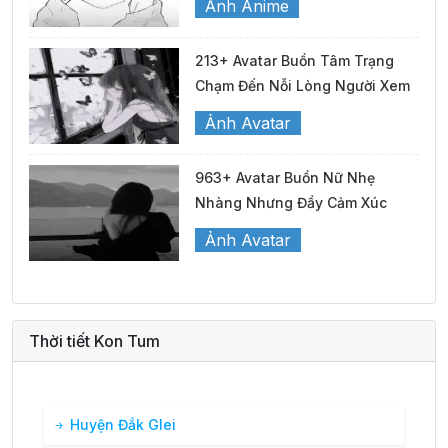
Ảnh Anime
213+ Avatar Buồn Tâm Trạng
Chạm Đến Nỗi Lòng Người Xem
Ảnh Avatar
963+ Avatar Buồn Nữ Nhẹ
Nhàng Nhưng Đầy Cảm Xúc
Ảnh Avatar
Thời tiết Kon Tum
Huyện Đắk Glei