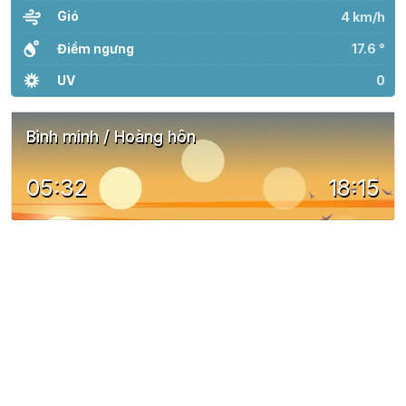
Gió
4 km/h
Điểm ngưng
17.6 °
UV
0
Bình minh / Hoàng hôn
05:32
18:15