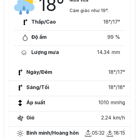
18°
Cảm giác như 19°.
Thấp/Cao
18°/17°
Độ ẩm
99 %
Lượng mưa
14.34 mm
Ngày/Đêm
18°/17°
Sáng/Tối
18°/18°
Áp suất
1010 mmhg
Gió
2.24 km/h
Bình minh/Hoàng hôn
05:32
18:15