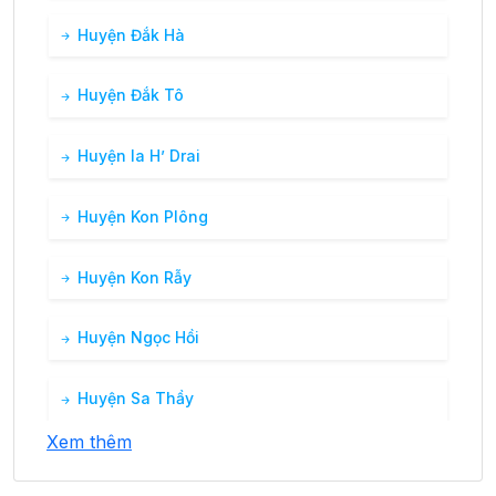
Huyện Đắk Hà
Huyện Đắk Tô
Huyện Ia H’ Drai
Huyện Kon Plông
Huyện Kon Rẫy
Huyện Ngọc Hồi
Huyện Sa Thầy
Xem thêm
Huyện Tu Mơ Rông