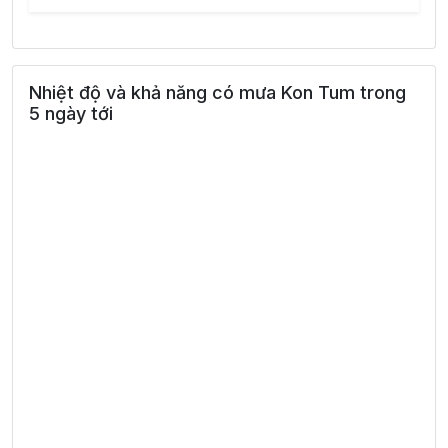
Nhiệt độ và khả năng có mưa Kon Tum trong
5 ngày tới