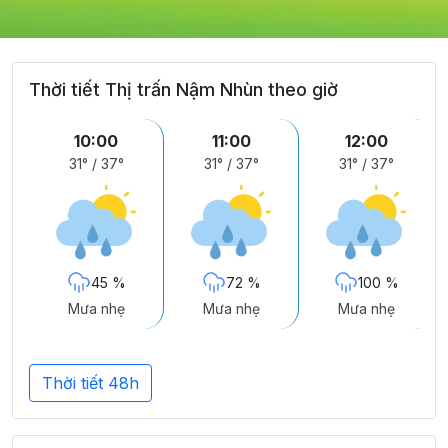
Thời tiết Thị trấn Nậm Nhùn theo giờ
10:00
11:00
12:00
31°
/
37°
31°
/
37°
31°
/
37°
45 %
72 %
100 %
Mưa nhẹ
Mưa nhẹ
Mưa nhẹ
Thời tiết 48h