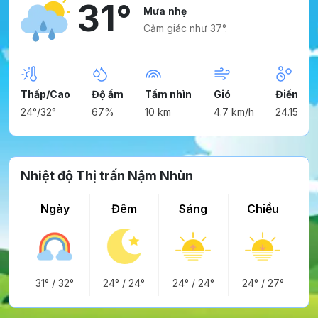
31°
Mưa nhẹ
Cảm giác như 37°.
Thấp/Cao
Độ ẩm
Tầm nhìn
Gió
Điểm ng
24°/32°
67%
10 km
4.7 km/h
24.15°
Nhiệt độ Thị trấn Nậm Nhùn
Ngày
Đêm
Sáng
Chiều
31°
/
32°
24°
/
24°
24°
/
24°
24°
/
27°