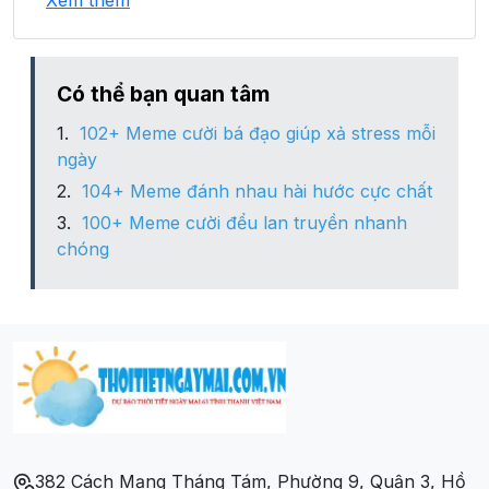
Xem thêm
Xã Pú Đao
Xã Trung Chải
Có thể bạn quan tâm
102+ Meme cười bá đạo giúp xả stress mỗi
ngày
104+ Meme đánh nhau hài hước cực chất
100+ Meme cười đểu lan truyền nhanh
chóng
382 Cách Mạng Tháng Tám, Phường 9, Quận 3, Hồ