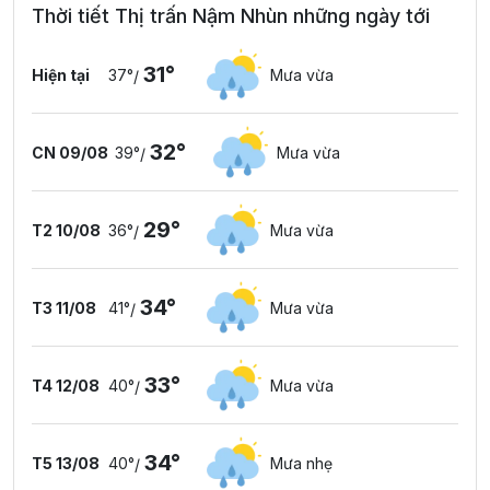
Thời tiết Thị trấn Nậm Nhùn những ngày tới
31°
Hiện tại
37°
Mưa vừa
/
32°
CN 09/08
39°
Mưa vừa
/
29°
T2 10/08
36°
Mưa vừa
/
34°
T3 11/08
41°
Mưa vừa
/
33°
T4 12/08
40°
Mưa vừa
/
34°
T5 13/08
40°
Mưa nhẹ
/