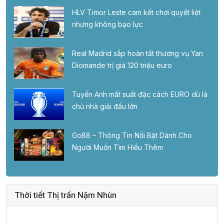
HLV Timor Leste cam kết chơi quyết liệt
nhưng không bạo lực
Real Madrid sắp hoàn tất thương vụ Yan
Diomande trị giá 120 triệu euro
Tuyển Anh mất suất đặc cách EURO dù là
chủ nhà giải đấu lớn
Go88 – Thông Tin Nổi Bật Dành Cho
Người Muốn Tìm Hiểu Thêm
Thời tiết Thị trấn Nậm Nhùn