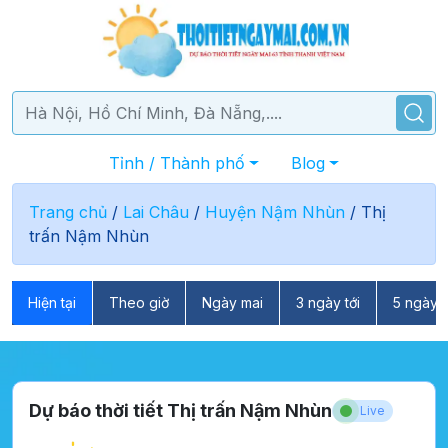
Tỉnh / Thành phố
Blog
Trang chủ
/
Lai Châu
/
Huyện Nậm Nhùn
/
Thị
trấn Nậm Nhùn
Hiện tại
Theo giờ
Ngày mai
3 ngày tới
5 ngày t
Dự báo thời tiết Thị trấn Nậm Nhùn
Live