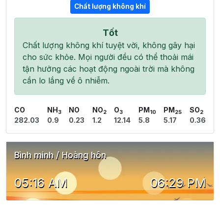
Chất lượng không khí
Tốt
Chất lượng không khí tuyệt vời, không gây hại
cho sức khỏe. Mọi người đều có thể thoải mái
tận hưởng các hoạt động ngoài trời mà không
cần lo lắng về ô nhiễm.
CO
NH
NO
NO
O
PM
PM
SO
3
2
3
10
25
2
282.03
0.9
0.23
1.2
12.14
5.8
5.17
0.36
Bình minh / Hoàng hôn
05:16 AM
06:29 PM