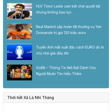
HLV Timor Leste cam kết chơi quyết liệt
nhưng không bạo lực
Real Madrid sắp hoàn tất thương vụ Yan
Diomande trị giá 120 triệu euro
Tuyển Anh mất suất đặc cách EURO dù là
chủ nhà giải đấu lớn
Go88 – Thông Tin Nổi Bật Dành Cho
Người Muốn Tìm Hiểu Thêm
Thời tiết Xã Lả Nhì Thàng