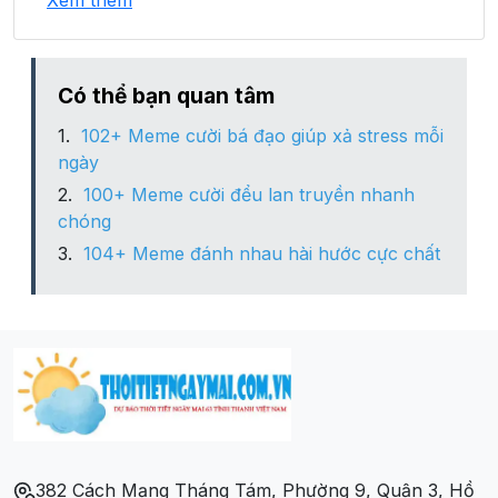
Xem thêm
Xã Mù Sang
Xã Mường So
Có thể bạn quan tâm
102+ Meme cười bá đạo giúp xả stress mỗi
Xã Nậm Xe
ngày
100+ Meme cười đểu lan truyền nhanh
Xã Pa Vây Sử
chóng
104+ Meme đánh nhau hài hước cực chất
Xã Sì Lở Lầu
Xã Sin Suối Hồ
Xã Tông Qua Lìn
Xã Vàng Ma Chải
382 Cách Mạng Tháng Tám, Phường 9, Quận 3, Hồ