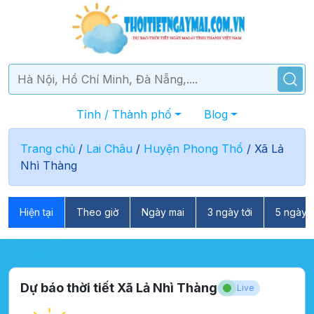
Tỉnh / Thành phố
Blog
Trang chủ
/
Lai Châu
/
Huyện Phong Thổ
/
Xã Lả
Nhì Thàng
Hiện tại
Theo giờ
Ngày mai
3 ngày tới
5 ngày t
Dự báo thời tiết Xã Lả Nhì Thàng
Live