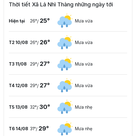
Thời tiết Xã Lả Nhì Thàng những ngày tới
25°
Hiện tại
26°
Mưa vừa
/
26°
T2 10/08
26°
Mưa vừa
/
27°
T3 11/08
29°
Mưa vừa
/
27°
T4 12/08
29°
Mưa vừa
/
30°
T5 13/08
32°
Mưa nhẹ
/
29°
T6 14/08
31°
Mưa nhẹ
/