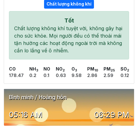
Chất lượng không khí
Tốt
Chất lượng không khí tuyệt vời, không gây hại
cho sức khỏe. Mọi người đều có thể thoải mái
tận hưởng các hoạt động ngoài trời mà không
cần lo lắng về ô nhiễm.
CO
NH
NO
NO
O
PM
PM
SO
3
2
3
10
25
2
178.47
0.2
0.1
0.63
9.58
2.86
2.59
0.12
Bình minh / Hoàng hôn
05:16 AM
06:29 PM