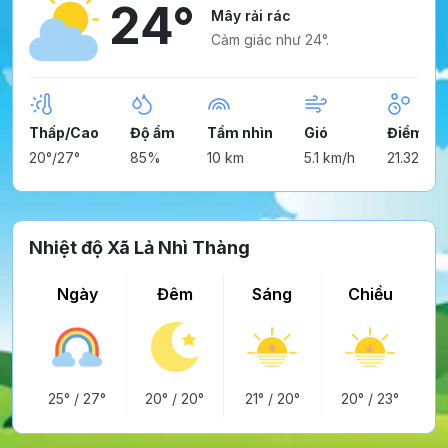
24°
Mây rải rác
Cảm giác như 24°.
Thấp/Cao
Độ ẩm
Tầm nhìn
Gió
Điểm ng
20°/27°
85%
10 km
5.1 km/h
21.32°
Nhiệt độ Xã Lả Nhì Thàng
Ngày
Đêm
Sáng
Chiều
25°
/
27°
20°
/
20°
21°
/
20°
20°
/
23°