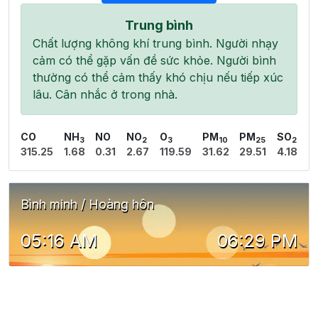
Trung bình
Chất lượng không khí trung bình. Người nhạy
cảm có thể gặp vấn đề sức khỏe. Người bình
thường có thể cảm thấy khó chịu nếu tiếp xúc
lâu. Cân nhắc ở trong nhà.
CO
NH
NO
NO
O
PM
PM
SO
3
2
3
10
25
2
315.25
1.68
0.31
2.67
119.59
31.62
29.51
4.18
Bình minh / Hoàng hôn
05:16 AM
06:29 PM