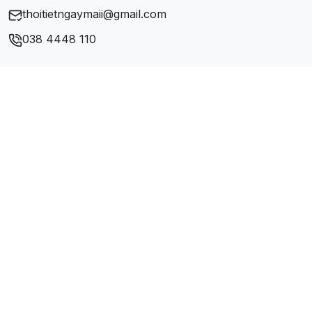
thoitietngaymaii@gmail.com
Xã Vũ Sơn
038 4448 110