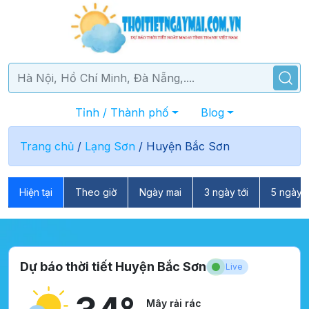
Tỉnh / Thành phố
Blog
Trang chủ
/
Lạng Sơn
/
Huyện Bắc Sơn
Hiện tại
Theo giờ
Ngày mai
3 ngày tới
5 ngày t
Dự báo thời tiết Huyện Bắc Sơn
Live
Mây rải rác