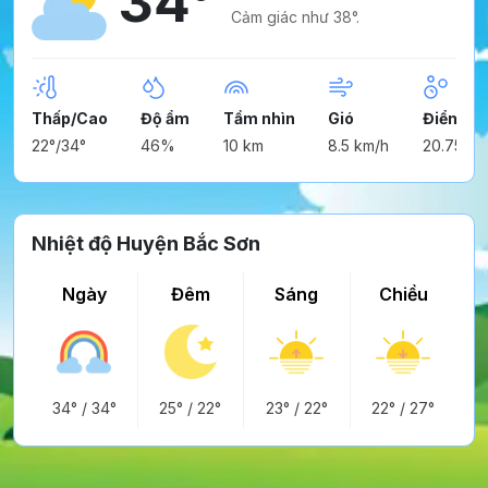
34°
Cảm giác như 38°.
Thấp/Cao
Độ ẩm
Tầm nhìn
Gió
Điểm ng
22°/34°
46%
10 km
8.5 km/h
20.75°
Nhiệt độ Huyện Bắc Sơn
Ngày
Đêm
Sáng
Chiều
34°
/
34°
25°
/
22°
23°
/
22°
22°
/
27°