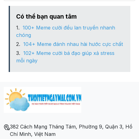
Xã Tân Hương
Có thể bạn quan tâm
100+ Meme cười đểu lan truyền nhanh
Xã Tân Lập
chóng
104+ Meme đánh nhau hài hước cực chất
Xã Tân Thành
102+ Meme cười bá đạo giúp xả stress
mỗi ngày
Xã Tân Tri
Xã Trấn Yên
Xã Vạn Thủy
Xã Vũ Lăng
382 Cách Mạng Tháng Tám, Phường 9, Quận 3, Hồ
Xã Vũ Lễ
Chí Minh, Việt Nam