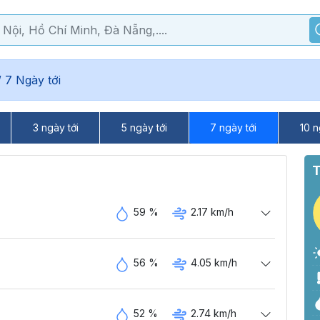
/
7 Ngày tới
3 ngày tới
5 ngày tới
7 ngày tới
10 n
T
59 %
2.17 km/h
56 %
4.05 km/h
52 %
2.74 km/h