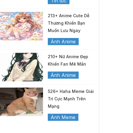
Tin tức
213+ Anime Cute Dễ
Thương Khiến Bạn
Muốn Lưu Ngay
Ảnh Anime
210+ Nữ Anime Đẹp
Khiến Fan Mê Mẩn
Ảnh Anime
526+ Haha Meme Giải
Trí Cực Mạnh Trên
Mạng
Ảnh Meme