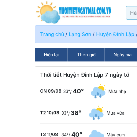
Trang chủ
/
Lạng Sơn
/
Huyện Đình Lập
Hiện tại
Theo giờ
Ngày mai
Thời tiết Huyện Đình Lập 7 ngày tới
40°
CN 09/08
33°
Mưa nhẹ
/
38°
T2 10/08
33°
Mưa vừa
/
40°
T3 11/08
34°
Mây cụm
/