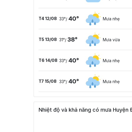
40°
T4 12/08
33°
Mưa nhẹ
/
38°
T5 13/08
31°
Mưa vừa
/
40°
T6 14/08
33°
Mưa nhẹ
/
40°
T7 15/08
33°
Mưa nhẹ
/
Nhiệt độ và khả năng có mưa Huyện Đ