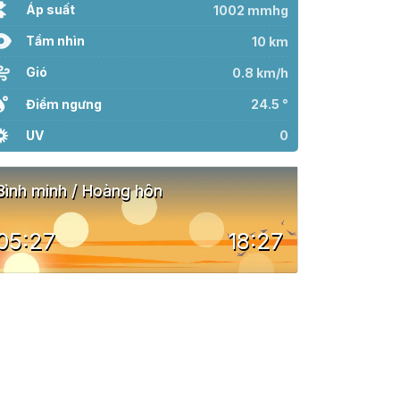
Áp suất
1002 mmhg
Tầm nhìn
10 km
Gió
0.8 km/h
Điểm ngưng
24.5 °
UV
0
Bình minh / Hoàng hôn
05:27
18:27