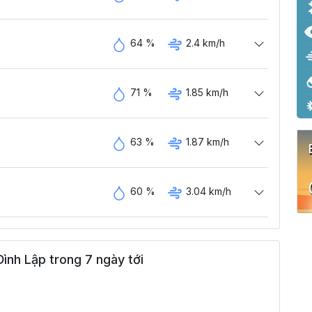
64 %
2.4 km/h
71 %
1.85 km/h
63 %
1.87 km/h
60 %
3.04 km/h
ình Lập trong 7 ngày tới