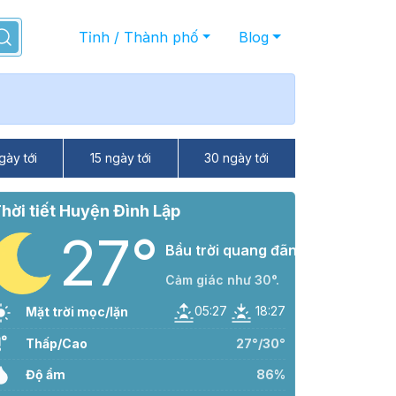
Tỉnh / Thành phố
Blog
gày tới
15 ngày tới
30 ngày tới
hời tiết Huyện Đình Lập
27°
Bầu trời quang đãng
Cảm giác như 30°.
05:27
18:27
Mặt trời mọc/lặn
Thấp/Cao
27°/30°
Độ ẩm
86%