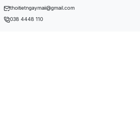
thoitietngaymaii@gmail.com
038 4448 110