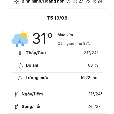
Bình minh/Hoàng hôn
05:27
18:24
T5 13/08
31°
Mưa vừa
Cảm giác như 37°.
Thấp/Cao
31°/24°
Độ ẩm
69 %
Lượng mưa
16.22 mm
Ngày/Đêm
31°/24°
Sáng/Tối
24°/27°