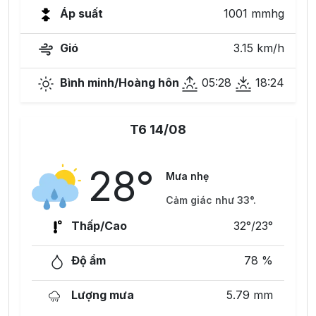
Áp suất
1001 mmhg
Gió
3.15 km/h
Bình minh/Hoàng hôn
05:28
18:24
T6 14/08
28°
Mưa nhẹ
Cảm giác như 33°.
Thấp/Cao
32°/23°
Độ ẩm
78 %
Lượng mưa
5.79 mm