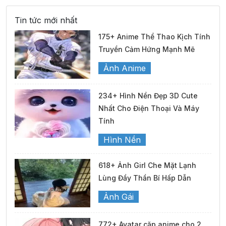
Tin tức mới nhất
175+ Anime Thể Thao Kịch Tính
Truyền Cảm Hứng Mạnh Mẽ
Ảnh Anime
234+ Hình Nền Đẹp 3D Cute
Nhất Cho Điện Thoại Và Máy
Tính
Hình Nền
618+ Ảnh Girl Che Mặt Lạnh
Lùng Đầy Thần Bí Hấp Dẫn
Ảnh Gái
772+ Avatar cặp anime cho 2