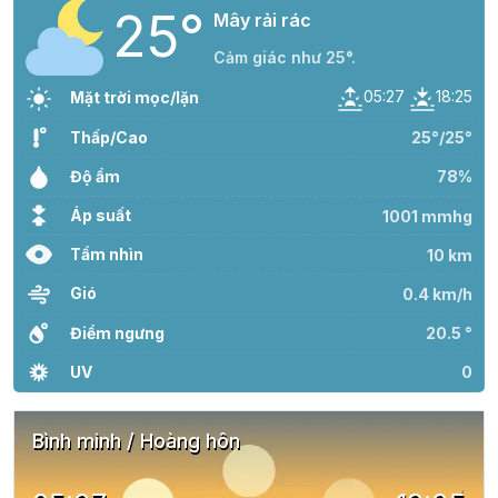
25°
Mây rải rác
Cảm giác như 25°.
05:27
18:25
Mặt trời mọc/lặn
Thấp/Cao
25°/25°
Độ ẩm
78%
Áp suất
1001 mmhg
Tầm nhìn
10 km
Gió
0.4 km/h
Điểm ngưng
20.5 °
UV
0
Bình minh / Hoàng hôn