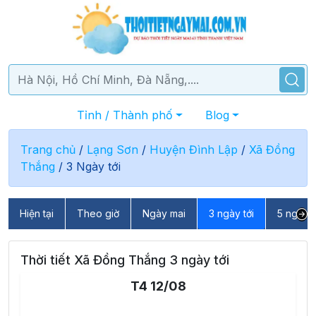
Tỉnh / Thành phố
Blog
Trang chủ
/
Lạng Sơn
/
Huyện Đình Lập
/
Xã Đồng
Thắng
/
3 Ngày tới
Hiện tại
Theo giờ
Ngày mai
3 ngày tới
5 ngày t
Thời tiết Xã Đồng Thắng 3 ngày tới
T4 12/08