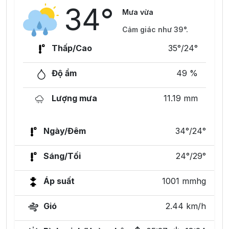
34°
Mưa vừa
Cảm giác như 39°.
Thấp/Cao
35°/24°
Độ ẩm
49 %
Lượng mưa
11.19 mm
Ngày/Đêm
34°/24°
Sáng/Tối
24°/29°
Áp suất
1001 mmhg
Gió
2.44 km/h