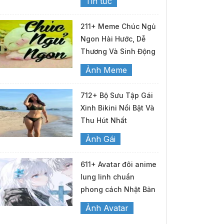
Tin tức
211+ Meme Chúc Ngủ
Ngon Hài Hước, Dễ
Thương Và Sinh Động
Ảnh Meme
712+ Bộ Sưu Tập Gái
Xinh Bikini Nổi Bật Và
Thu Hút Nhất
Ảnh Gái
611+ Avatar đôi anime
lung linh chuẩn
phong cách Nhật Bản
Ảnh Avatar