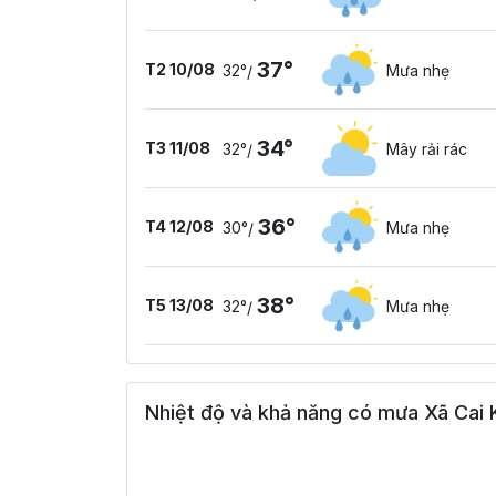
37°
T2 10/08
32°
Mưa nhẹ
/
34°
T3 11/08
32°
Mây rải rác
/
36°
T4 12/08
30°
Mưa nhẹ
/
38°
T5 13/08
32°
Mưa nhẹ
/
Nhiệt độ và khả năng có mưa Xã Cai K