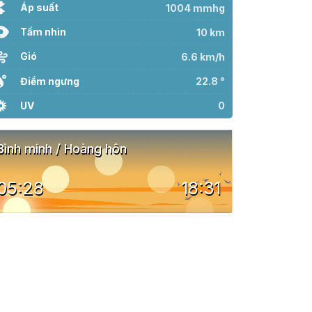
Áp suất
1004 mmhg
Tầm nhìn
10 km
Gió
6.6 km/h
Điểm ngưng
22.8 °
UV
0
Bình minh / Hoàng hôn
05:28
18:31