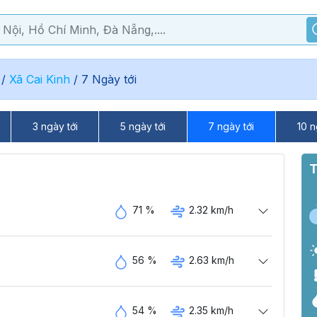
/
Xã Cai Kinh
/
7 Ngày tới
3 ngày tới
5 ngày tới
7 ngày tới
10 n
T
71 %
2.32 km/h
56 %
2.63 km/h
54 %
2.35 km/h