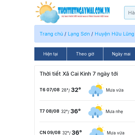
Trang chủ
/
Lạng Sơn
/
Huyện Hữu Lũng
Hiện tại
Theo giờ
Ngày mai
Thời tiết Xã Cai Kinh 7 ngày tới
32°
T6 07/08
28°
Mưa vừa
/
36°
T7 08/08
32°
Mưa nhẹ
/
36°
CN 09/08
32°
Mưa vừa
/