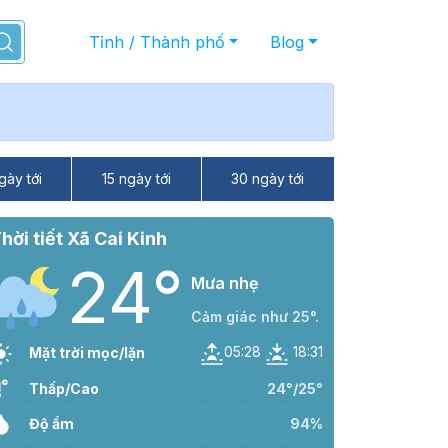
Tỉnh / Thành phố
Blog
gày tới
15 ngày tới
30 ngày tới
hời tiết Xã Cai Kinh
24°
Mưa nhẹ
Cảm giác như 25°.
05:28
18:31
Mặt trời mọc/lặn
Thấp/Cao
24°/25°
Độ ẩm
94%