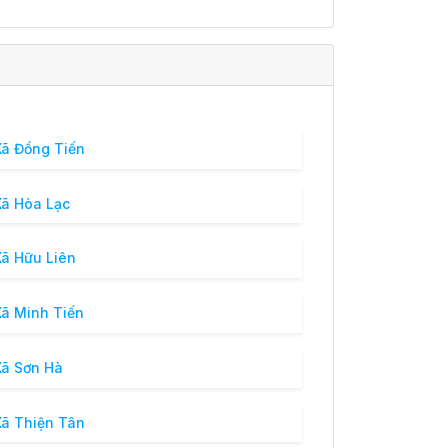
ã Đồng Tiến
ã Hòa Lạc
ã Hữu Liên
ã Minh Tiến
ã Sơn Hà
ã Thiện Tân